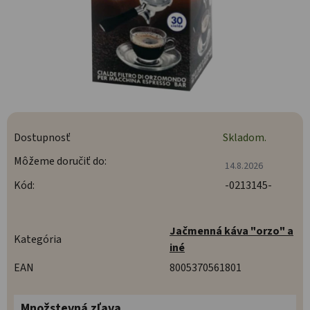
Dostupnosť
Skladom.
Môžeme doručiť do:
14.8.2026
Kód:
-0213145-
Jačmenná káva "orzo" a
Kategória
iné
EAN
8005370561801
Množstevná zľava