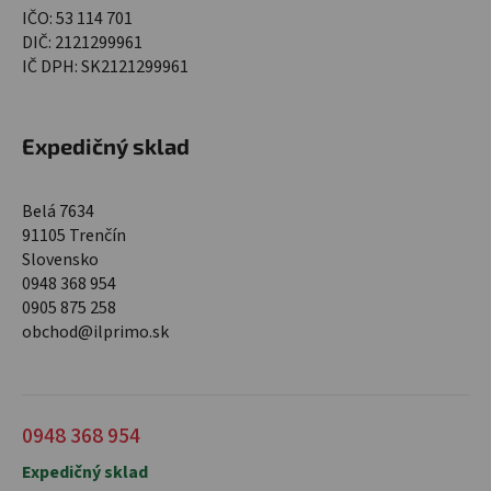
IČO: 53 114 701
DIČ: 2121299961
IČ DPH: SK2121299961
Expedičný sklad
Belá 7634
91105 Trenčín
Slovensko
0948 368 954
0905 875 258
obchod@ilprimo.sk
0948 368 954
Expedičný sklad