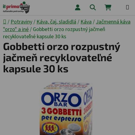
Prejsť na obsah
Hľadať
NÁKUPNÝ
Domov
/
Potraviny
/
Káva, čaj, sladidlá
/
Káva
/
Jačmenná káva
"orzo" a iné
/
Gobbetti orzo rozpustný jačmeň
recyklovateľné kapsule 30 ks
Gobbetti orzo rozpustný
jačmeň recyklovateľné
kapsule 30 ks