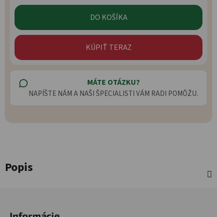
Jednotková cena:
DO KOŠÍKA
KÚPIŤ TERAZ
MÁTE OTÁZKU?
NAPÍŠTE NÁM A NAŠI ŠPECIALISTI VÁM RADI POMÔŽU.
Popis
Zápätie
Informácie