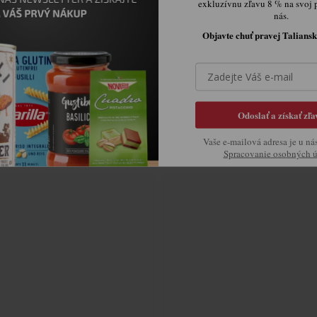
exkluzívnu zľavu 8 % na svoj 
nás.
RRETTA VEGGY PROTEIN
BARRETTA ULTRA PROTEIN 
Objavte chuť pravej Taliansk
ARACHIDI SALATE
Skladem v IT
Skladem v IT
79,11 Kč
102,49 Kč
Odoslať a získať zľa


Vaše e-mailová adresa je u ná
Spracovanie osobných 