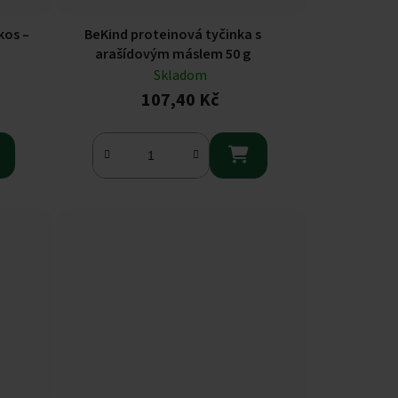
kos –
BeKind proteinová tyčinka s
arašídovým máslem 50 g
Skladom
107,40 Kč
