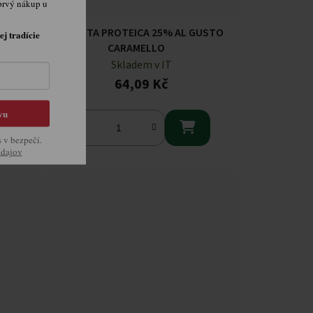
prvý nákup u
CON
BARRETTA PROTEICA 25% AL GUSTO
ej tradície
CARAMELLO
Skladem v IT
64,09 Kč
vu

s v bezpečí.
údajov