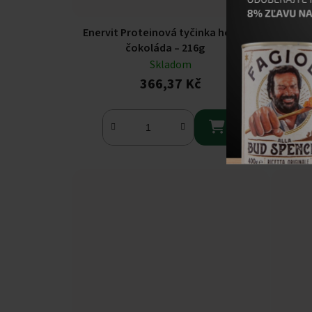
Enervit Proteinová tyčinka hořká
BA
čokoláda – 216g
Skladom
366,37 Kč
