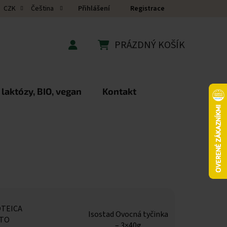
Přihlášení
Registrace
CZK
Čeština
PRÁZDNÝ KOŠÍK
NÁKUPNÍ KOŠÍK
 laktózy, BIO, vegan
Kontakt
TEICA
Isostad Ovocná tyčinka
STO
– 3×40g