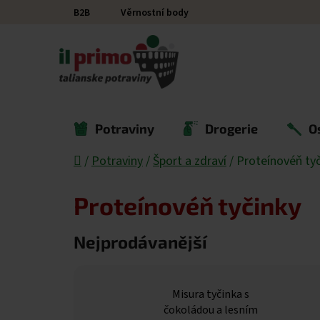
Přejít na obsah
B2B
Věrnostní body
Potraviny
Drogerie
O
Domů
/
Potraviny
/
Šport a zdraví
/
Proteínovéň tyč
Proteínovéň tyčinky
Nejprodávanější
Misura tyčinka s
čokoládou a lesním