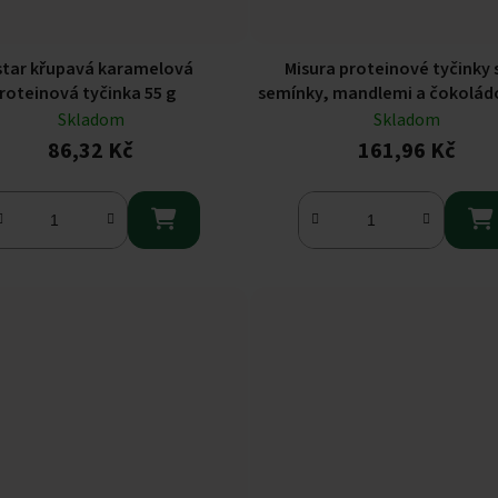
star křupavá karamelová
Misura proteinové tyčinky 
roteinová tyčinka 55 g
semínky, mandlemi a čokoládo
30 g
Skladom
Skladom
86,32 Kč
161,96 Kč

