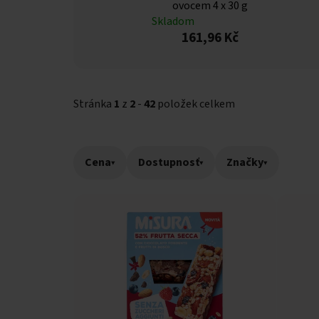
ovocem 4 x 30 g
Skladom
161,96 Kč
Stránka
1
z
2
-
42
položek celkem
Cena
▾
Dostupnosť
▾
Značky
▾
Výpis produktů