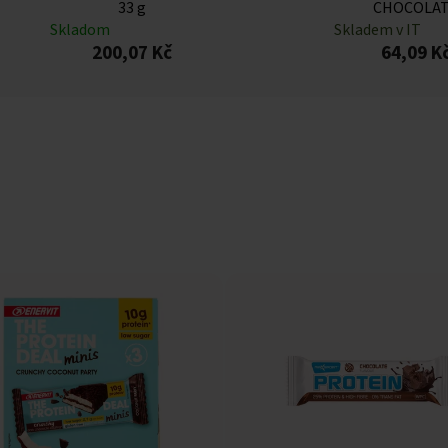
33 g
CHOCOLA
Skladom
Skladem v IT
200,07 Kč
64,09 K