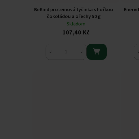
BeKind proteinová tyčinka s hořkou
Enervi
čokoládou a ořechy 50 g
Skladom
107,40 Kč
