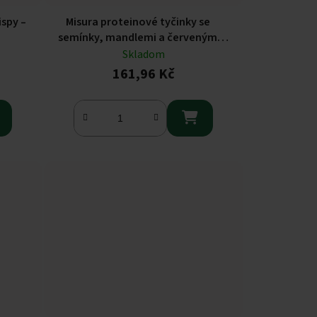
ispy –
Misura proteinové tyčinky se
semínky, mandlemi a červeným
ovocem 4 x 30 g
Skladom
161,96 Kč
