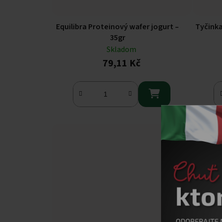
Equilibra Proteinový wafer jogurt –
Tyčink
35gr
Skladom
79,11 Kč
