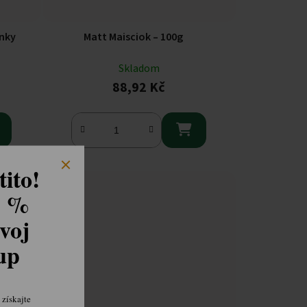
nky
Matt Maisciok – 100g
Skladom
88,92 Kč

ito!
8 %
voj
kup
získajte