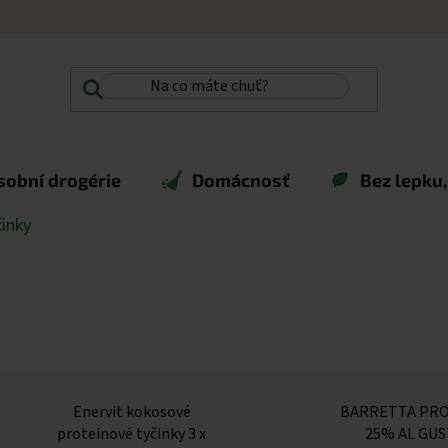
sobní drogérie
Domácnosť
Bez lepku,
inky
Enervit kokosové
BARRETTA PRO
proteinové tyčinky 3 x
25% AL GU