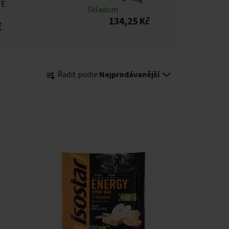
TE
Skladom
134,25 Kč
č
Řazení produktů
Řadit podle:
Nejprodávanější