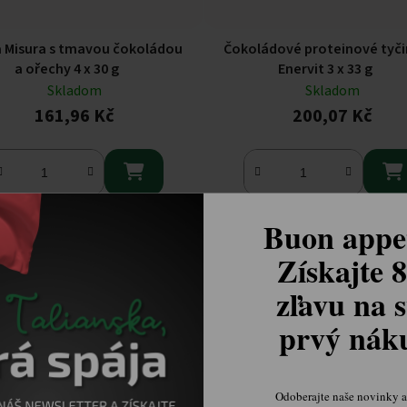
a Misura s tmavou čokoládou
Čokoládové proteinové tyči
a ořechy 4 x 30 g
Enervit 3 x 33 g
Skladom
Skladom
161,96 Kč
200,07 Kč


Buon appet
Získajte 
zľavu na s
prvý ná
Odoberajte naše novinky a 