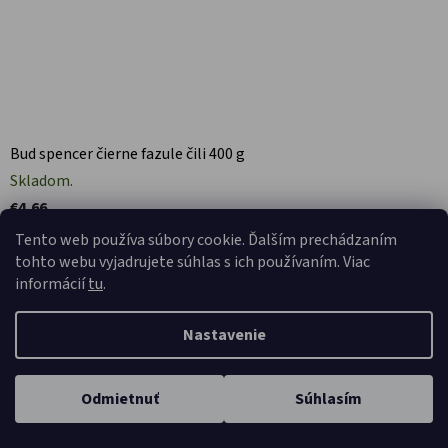
Bud spencer čierne fazule čili 400 g
Skladom.
€4,66
Tento web používa súbory cookie. Ďalším prechádzaním

tohto webu vyjadrujete súhlas s ich používaním. Viac
informácií
tu
.
Nastavenie
Odmietnuť
Súhlasím
Domov
Kategórie
Karta
Profil
Košík