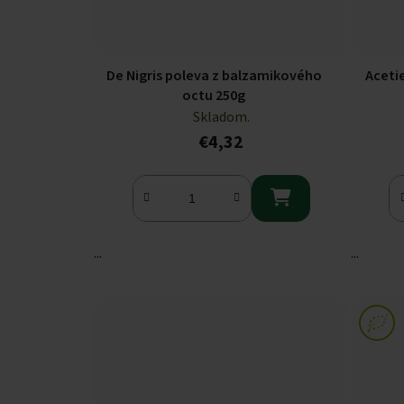
De Nigris poleva z balzamikového
Aceti
octu 250g
Skladom.
€4,32

...
...