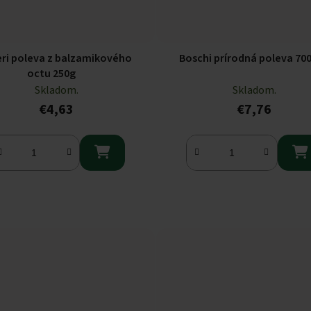
eri poleva z balzamikového
Boschi prírodná poleva 70
octu 250g
Skladom.
Skladom.
€4,63
€7,76

