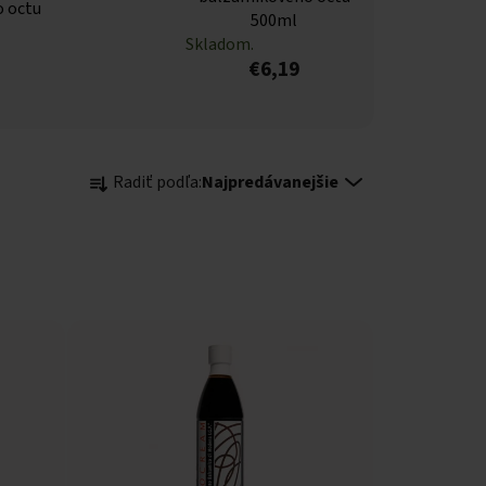
 octu
500ml
Skladom.
€6,19
Radenie produktov
Radiť podľa:
Najpredávanejšie