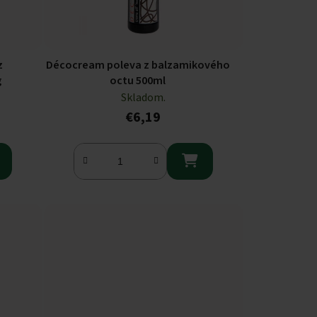
z
Décocream poleva z balzamikového
g
octu 500ml
Skladom.
€6,19
