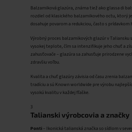
Balzamiková glazúra, známa tiež ako glassa di ba
rozdiel od klasického balzamikového octu, ktorý je 
dosahuje povarom a redukciou, často s prídavkom 
Výrobný proces balzamikových glazúr v Taliansku s
vysokej teplote, čím sa intenzifikuje jeho chuť a z
zahusťovače – glazúra sa zahusťuje prirodzene vyc
zdravšiu voľbu.
Kvalita a chuť glazúry závisia od času zrenia bal
tradíciu a sú Known worldwide pre výrobu najlepšíc
vysokú kvalitu v každej fľaške.
3
Talianski výrobcovia a značky
Ponti
– Ikonická talianská značka so sídlom v seve