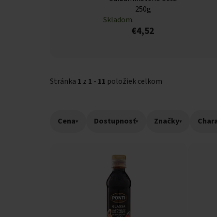
250g
Skladom.
€4,52
Stránka
1
z
1
-
11
položiek celkom
Cena
▾
Dostupnosť
▾
Značky
▾
Chara
Výpis produktov