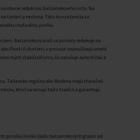
o vyrobené redukciou balzamikového octu. Na
 na tanieri a nesteká. Táto konzistencia sa
nováhu chuťového profilu.
ráciami. Balzamikový ocot sa pomaly redukuje na
 ako Ponti či Acetieri, v procese nepoužívajú umelé
bo iných stabilizátorov, čo zaručuje autentickú a
obcu. Talianske regióny ako Modena majú stáročnú
cov, ktorí sa venujú tejto tradícii a garantujú
onti ponúka širokú škálu balzamikových glazúr od