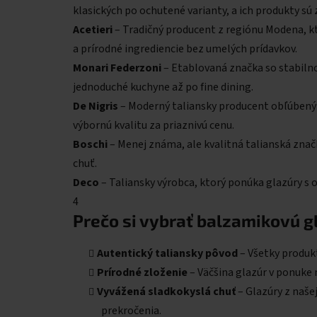
klasických po ochutené varianty, a ich produkty s
Acetieri
– Tradičný producent z regiónu Modena, kt
a prírodné ingrediencie bez umelých prídavkov.
Monari Federzoni
– Etablovaná značka so stabilno
jednoduché kuchyne až po fine dining.
De Nigris
– Moderný taliansky producent obľúbený 
výbornú kvalitu za priaznivú cenu.
Boschi
– Menej známa, ale kvalitná talianská znač
chuť.
Deco
– Taliansky výrobca, ktorý ponúka glazúry s 
4
Prečo si vybrať balzamikovú gl
Autentický taliansky pôvod
– Všetky produkt
Prírodné zloženie
– Väčšina glazúr v ponuke 
Vyvážená sladkokyslá chuť
– Glazúry z naše
prekročenia.