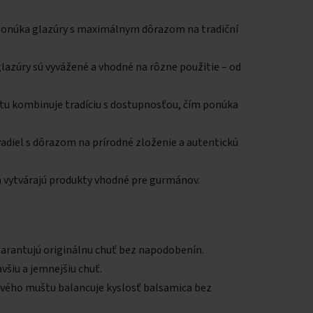
si ponúka glazúry s maximálnym dôrazom na tradiční
lazúry sú vyvážené a vhodné na rôzne použitie – od
tu kombinuje tradíciu s dostupnosťou, čím ponúka
adiel s dôrazom na prírodné zloženie a autentickú
ím vytvárajú produkty vhodné pre gurmánov.
 garantujú originálnu chuť bez napodobenín.
všiu a jemnejšiu chuť.
ového muštu balancuje kyslosť balsamica bez