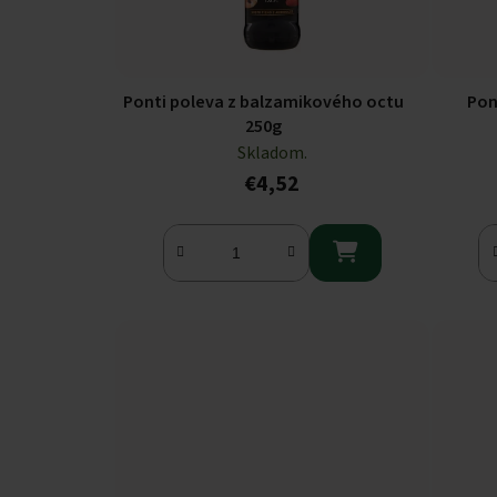
Ponti poleva z balzamikového octu
Pon
250g
Skladom.
€4,52
