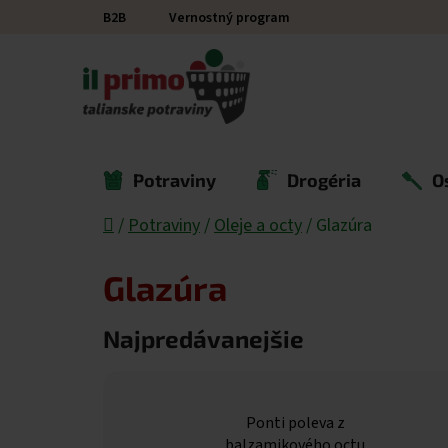
Prejsť na obsah
B2B
Vernostný program
Potraviny
Drogéria
O
Domov
/
Potraviny
/
Oleje a octy
/
Glazúra
Glazúra
Najpredávanejšie
Ponti poleva z
balzamikového octu