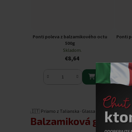
Ponti poleva z balzamikového octu
Ponti 
500g
Skladom.
€8,64

🇮🇹 Priamo z Talianska · Glassa di Balsamico
Balzamiková
glazúra