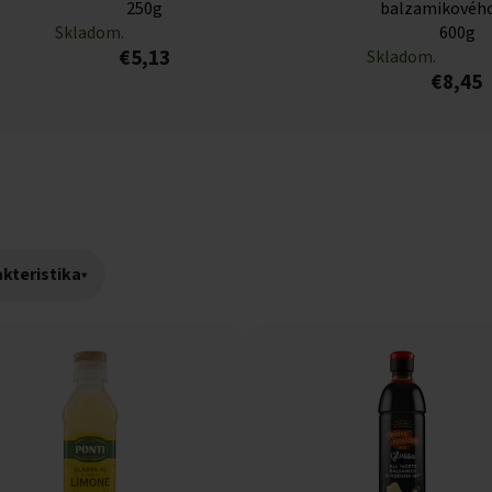
250g
balzamikového
Skladom.
600g
€5,13
Skladom.
€8,45
kteristika
▾