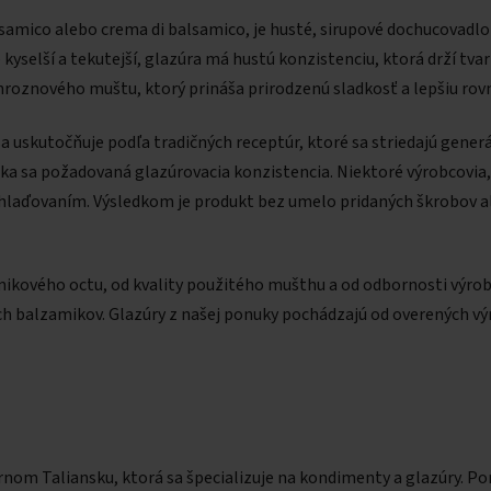
lsamico alebo crema di balsamico, je husté, sirupové dochucovadl
kyselší a tekutejší, glazúra má hustú konzistenciu, ktorá drží tvar
hroznového muštu, ktorý prináša prirodzenú sladkosť a lepšiu rov
a uskutočňuje podľa tradičných receptúr, ktoré sa striedajú gene
íska sa požadovaná glazúrovacia konzistencia. Niektoré výrobcovia,
hlaďovaním. Výsledkom je produkt bez umelo pridaných škrobov ale
zamikového octu, od kvality použitého mušthu a od odbornosti výr
h balzamikov. Glazúry z našej ponuky pochádzajú od overených výrob
rnom Taliansku, ktorá sa špecializuje na kondimenty a glazúry. P