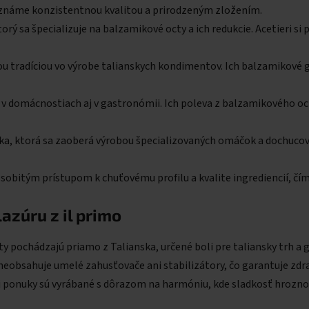
ú známe konzistentnou kvalitou a prirodzeným zložením.
orý sa špecializuje na balzamikové octy a ich redukcie. Acetieri 
u tradíciou vo výrobe talianskych kondimentov. Ich balzamikové g
v domácnostiach aj v gastronómii. Ich poleva z balzamikového oc
ka, ktorá sa zaoberá výrobou špecializovaných omáčok a dochucov
osobitým prístupom k chuťovému profilu a kvalite ingrediencií, č
azúru z il primo
y pochádzajú priamo z Talianska, určené boli pre taliansky trh a
neobsahuje umelé zahusťovače ani stabilizátory, čo garantuje zdra
j ponuky sú vyrábané s dôrazom na harmóniu, kde sladkosť hrozn