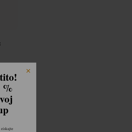
g
ito!
8 %
voj
kup
získajte