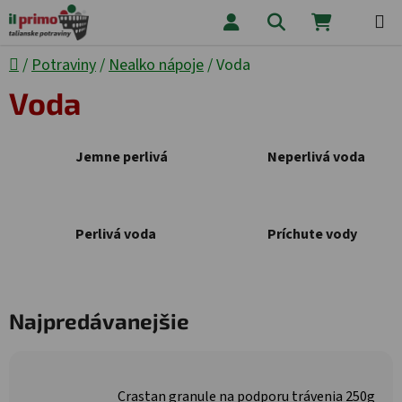
Prejsť na obsah
Hľadať
NÁKUPNÝ
Domov
/
Potraviny
/
Nealko nápoje
/
Voda
Voda
Jemne perlivá
Neperlivá voda
Perlivá voda
Príchute vody
Najpredávanejšie
Crastan granule na podporu trávenia 250g