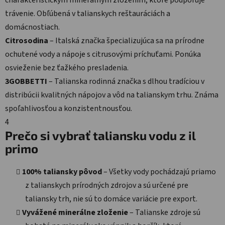
charakteristickým minerálnym zložením, ktoré podporuje
trávenie. Obľúbená v talianskych reštauráciách a
domácnostiach.
Citrosodina
– Italská značka špecializujúca sa na prírodne
ochutené vody a nápoje s citrusovými príchuťami. Ponúka
osvieženie bez ťažkého presladenia.
3GOBBETTI
– Talianska rodinná značka s dlhou tradíciou v
distribúcii kvalitných nápojov a vôd na talianskym trhu. Známa
spoľahlivosťou a konzistentnousťou.
4
Prečo si vybrať taliansku vodu z il
primo
100% taliansky pôvod
– Všetky vody pochádzajú priamo
z talianskych prírodných zdrojov a sú určené pre
taliansky trh, nie sú to domáce variácie pre export.
Vyvážené minerálne zloženie
– Talianske zdroje sú