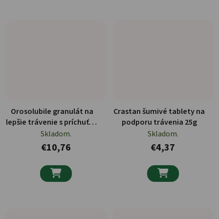
Orosolubile granulát na
Crastan šumivé tablety na
lepšie trávenie s príchuťou
podporu trávenia 25g
citrónu 200g
Skladom.
Skladom.
€10,76
€4,37

