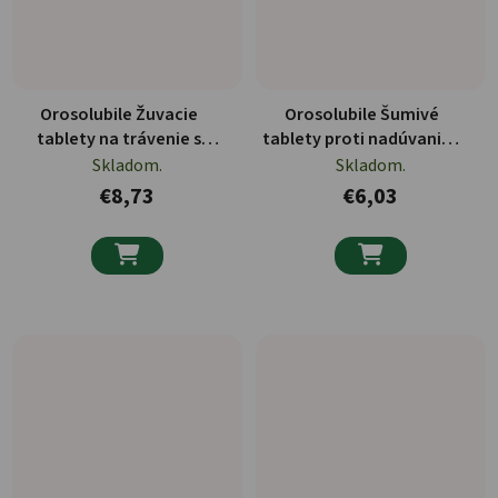
Orosolubile Žuvacie
Orosolubile Šumivé
tablety na trávenie s
tablety proti nadúvaniu s
príchuťou citrónu 30g
extraktom z ľanových
Skladom.
Skladom.
semienok 100g
€8,73
€6,03

