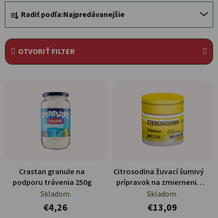
Radenie produktov
Radiť podľa:
Najpredávanejšie
OTVORIŤ FILTER
Výpis produktov
Crastan granule na
Citrosodina žuvací šumivý
podporu trávenia 250g
prípravok na zmiernenie
prekyslenia žalúdka 30ks
Skladom.
Skladom.
€4,26
€13,09