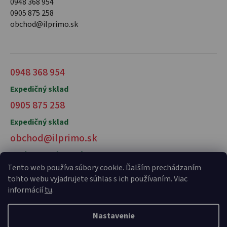
0948 368 954
0905 875 258
obchod@ilprimo.sk
0948 368 954
Expedičný sklad
0905 875 258
Expedičný sklad
obchod@ilprimo.sk
V prípade otázok nás kontaktujte
Tento web používa súbory cookie. Ďalším prechádzaním
tohto webu vyjadrujete súhlas s ich používaním. Viac
informácií
tu
.
Nastavenie