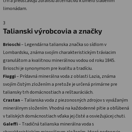
trh a predstavujú zdravšiu alternatívu k umelo sladenim
limonádam.
3
Talianski výrobcovia a značky
Brioschi
– Legendárna talianska značka so sídlom v
Lombardsku, známa svojím charakteristickým tráviacim
granulátom a kvalitnou minerálnou vodou od roku 1845.
Brioschi je synonymom pre kvalitu a tradíciu.
Fiuggi
– Prídavná minerálna voda z oblasti Lazia, známa
svojím čistým zložením a pretože je určená primárne pre
taliansky trh domácnostiach a reštauráciách.
Crastan
– Talianska voda z piezonosných zdrojov s vyvážaným
minerálnym složením. Vhodná na každodenné pitie a obľúbená
v taliských domácnostiach vďaka jej čisté a osviežujúcej chuti.
Galeffi
– Tradičná talianska minerálna voda s