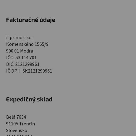
Fakturačné údaje
il primo s.r.o.
Komenského 1565/9
900 01 Modra
IČO: 53 114 701
DIČ: 2121299961
IČ DPH: SK2121299961
Expedičný sklad
Belá 7634
91105 Trenčín
Slovensko