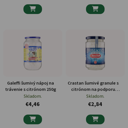


Galeffi šumivý nápoj na
Crastan šumivé granule s
trávenie s citrónom 250g
citrónom na podporu
trávenia bezlepkový 100g
Skladom.
Skladom.
€4,46
€2,84

