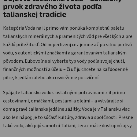
prvok zdravého života podľa
talianskej tradície
Kategória Voda na il primo vám ponúka kompletnú paletu
talianskych minerálnych a pramenitých vôd pre všetkých a pre
každú príležitosť. Od neperlivenj cez jemne až po silno perlivú
vodu, s autentickými značkami a garantovaným talianským
pôvodom. Ľubovoľne si vyberte typ vody podľa svojej chuti,
finančných možností a účelu – či už ju chcete na každodenné
pitie, k jedlám alebo ako osvieženie po cvičení.
Spájajte taliansku vodu s ostatnými potravinami z il primo –
cestovinami, omáčkami, pestami a olejmi – a vytvárajte si
doma pravé talianske jedálne zážitky. Voda je v Taliansku viac
ako len nápoj; je to súčasť kultúry, zdravia a spolčnosti. Presne
takú vodu, akú pijú samotní Taliani, teraz máte dostupnú aj vy.