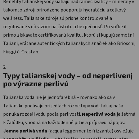
Benefity talianskej vody siahajú nad rámec kvality – minerály v
takomto zdroji prirodzene podporujú hydratáciu a celkový
wellness. Talianske zdroje sú prísne kontrolované a
regulované s dôrazom na čistotu a bezpečnosť. Pri voľbe il
primo získavate certifikovanú kvalitu, ktorú si kupujú samotní
Taliani, vrátane autentických talianskych značiek ako Brioschi,
Fiuggi či Crastan.
2
Typy talianskej vody – od neperlivenj
po výrazne perlivú
Talianska voda nie je jednofarebná – rovnako ako sa v
Taliansku podávajú pri jedlách rôzne typy vôd, tak aj naša
ponuka rozdeli vodu podľa perlivosti.
Neperlivá voda
je šetrná
k žalúdku, vhodná na každodenné pitie a prípravu nápojov.
Jemne perlivá voda
(acqua leggermente frizzante) osviežuje