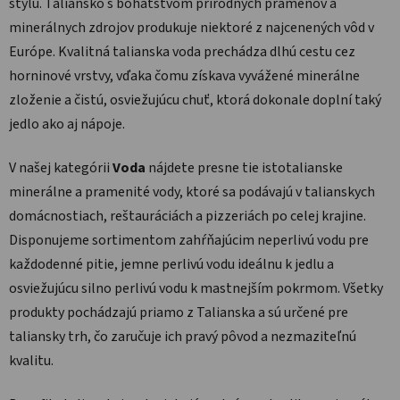
štýlu. Taliansko s bohatstvom prírodných prameňov a
minerálnych zdrojov produkuje niektoré z najcenených vôd v
Európe. Kvalitná talianska voda prechádza dlhú cestu cez
horninové vrstvy, vďaka čomu získava vyvážené minerálne
zloženie a čistú, osviežujúcu chuť, ktorá dokonale doplní taký
jedlo ako aj nápoje.
V našej kategórii
Voda
nájdete presne tie istotalianske
minerálne a pramenité vody, ktoré sa podávajú v talianskych
domácnostiach, reštauráciách a pizzeriách po celej krajine.
Disponujeme sortimentom zahŕňajúcim neperlivú vodu pre
každodenné pitie, jemne perlivú vodu ideálnu k jedlu a
osviežujúcu silno perlivú vodu k mastnejším pokrmom. Všetky
produkty pochádzajú priamo z Talianska a sú určené pre
taliansky trh, čo zaručuje ich pravý pôvod a nezmaziteľnú
kvalitu.