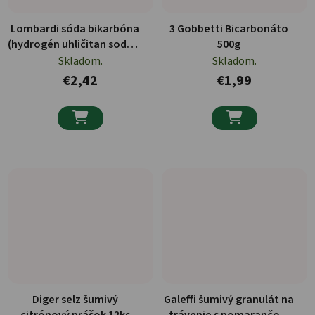
Lombardi sóda bikarbóna
3 Gobbetti Bicarbonáto
(hydrogén uhličitan sodný)
500g
500g
Skladom.
Skladom.
€2,42
€1,99


Diger selz šumivý
Galeffi šumivý granulát na