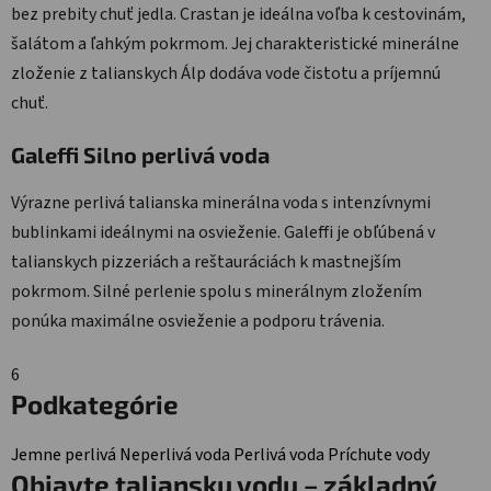
bez prebity chuť jedla. Crastan je ideálna voľba k cestovinám,
šalátom a ľahkým pokrmom. Jej charakteristické minerálne
zloženie z talianskych Álp dodáva vode čistotu a príjemnú
chuť.
Galeffi Silno perlivá voda
Výrazne perlivá talianska minerálna voda s intenzívnymi
bublinkami ideálnymi na osvieženie. Galeffi je obľúbená v
talianskych pizzeriách a reštauráciách k mastnejším
pokrmom. Silné perlenie spolu s minerálnym zložením
ponúka maximálne osvieženie a podporu trávenia.
6
Podkategórie
Jemne perlivá
Neperlivá voda
Perlivá voda
Príchute vody
Objavte taliansku vodu – základný