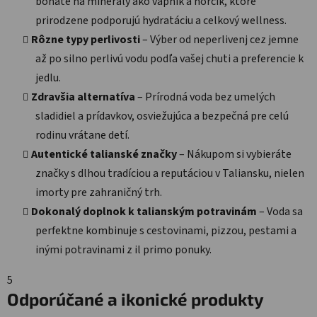
bohaté na minerály ako vápnik a horčík, ktoré
prirodzene podporujú hydratáciu a celkový wellness.
Rôzne typy perlivosti
– Výber od neperlivenj cez jemne
až po silno perlivú vodu podľa vašej chuti a preferencie k
jedlu.
Zdravšia alternatíva
– Prírodná voda bez umelých
sladidiel a prídavkov, osviežujúca a bezpečná pre celú
rodinu vrátane detí.
Autentické talianské značky
– Nákupom si vybieráte
značky s dlhou tradíciou a reputáciou v Taliansku, nielen
imorty pre zahraničný trh.
Dokonalý doplnok k talianským potravinám
– Voda sa
perfektne kombinuje s cestovinami, pizzou, pestami a
inými potravinami z il primo ponuky.
5
Odporúčané a ikonické produkty