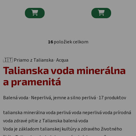


16
položiek celkom
Ovládacie prvky výpisu
🇮🇹 Priamo z Talianska · Acqua
Talianska voda
minerálna
a pramenitá
Balená voda · Neperlivá, jemne a silno perlivá · 17 produktov
talianska minerálna voda
perlivá voda
neperlivá voda
prírodná
voda
zdravé pitie
z Talianska
balená voda
Voda je základom talianskej kultúry a zdravého životného