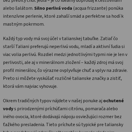
bez prebity chuť jedla – je to ideálny doprodaj k cestovinám
alebo šalátom.
Silno perlivá voda
(acqua frizzante) ponúka
intenzívne perlenie, ktoré zahaší smäd a perfektne sa hodí k
mastným pokrmom.
Každý typ vody má svoj účel v talianskej tabuľke. Zatiaľ čo
starší Taliani preferujú neperlivú vodu, mladí a aktivní ľudia si
viac volia perlivú. Rozdiel medzi jednotlivými typmi nie je len v
perlivosti, ale aj v minerálnom zložení – každý zdroj má svoj
profil minerálov, čo výrazne ovplyvňuje chuť a vplyv na zdravie.
Preto si môžete vyskúšať rozličné talianske značky a zistiť,
ktorá vám najviac vyhovuje.
Okrem tradičných typov nájdete v našej ponuke aj
ochutené
vody
s prirodzenými príchúťami citrónu, pomarača alebo
iného ovocia, ktoré dodávajú nápoju osviežujúci rozmer bez
ťažkého presladenia. Tieto príchute sú typické pre taliansky