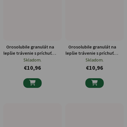
Orosolubile granulát na
Orosolubile granulát na
lepšie trávenie s príchuťou
lepšie trávenie s príchuťou
zázvoru 15x1g
kvitnúcich alpských bylín
Skladom.
Skladom.
15x1g
€10,96
€10,96

