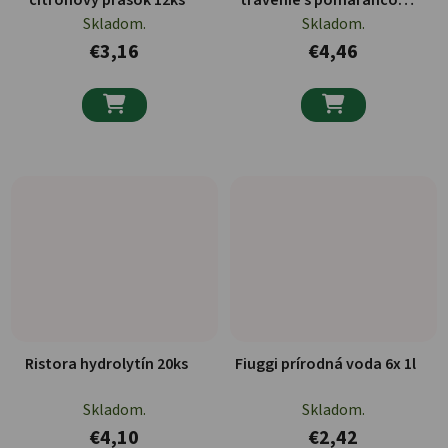
citrónový prášok 12ks
trávenie s pomarančom
250g
Skladom.
Skladom.
€3,16
€4,46


Ristora hydrolytín 20ks
Fiuggi prírodná voda 6x 1l
Skladom.
Skladom.
€4,10
€2,42