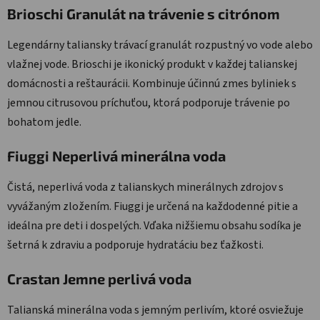
Brioschi Granulát na trávenie s citrónom
Legendárny taliansky trávací granulát rozpustný vo vode alebo
vlažnej vode. Brioschi je ikonický produkt v každej talianskej
domácnosti a reštaurácii. Kombinuje účinnú zmes byliniek s
jemnou citrusovou príchuťou, ktorá podporuje trávenie po
bohatom jedle.
Fiuggi Neperlivá minerálna voda
Čistá, neperlivá voda z talianskych minerálnych zdrojov s
vyvážaným zložením. Fiuggi je určená na každodenné pitie a
ideálna pre deti i dospelých. Vďaka nižšiemu obsahu sodíka je
šetrná k zdraviu a podporuje hydratáciu bez ťažkosti.
Crastan Jemne perlivá voda
Talianská minerálna voda s jemným perlivím, ktoré osviežuje