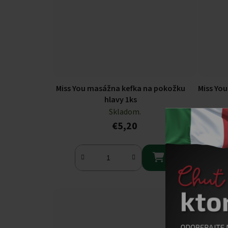
Miss You masážna kefka na pokožku
Miss You
hlavy 1ks
Skladom.
€5,20
