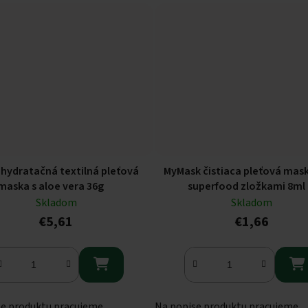
 hydratačná textilná pleťová
MyMask čistiaca pleťová mas
maska s aloe vera 36g
superfood zložkami 8ml
Skladom
Skladom
€5,61
€1,66


se produktu pracujeme
Na popise produktu pracujeme