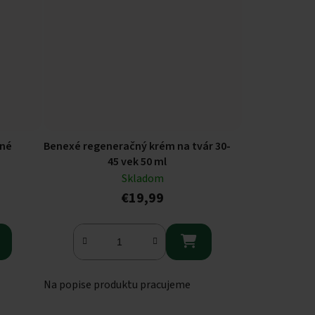
čné
Benexé regeneračný krém na tvár 30-
45 vek 50 ml
Skladom
€19,99

Na popise produktu pracujeme