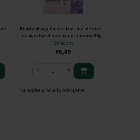
čné
Revitalift vypĺňajúca textilná pleťová
maska s kyselinou hyalurónovou 30g
Skladom
€6,49

Na popise produktu pracujeme