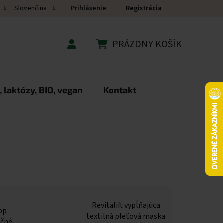
Prihlásenie
Registrácia
Slovenčina
PRÁZDNY KOŠÍK
NÁKUPNÝ KOŠÍK
 laktózy, BIO, vegan
Kontakt
Revitalift vypĺňajúca
op
textilná pleťová maska
očné