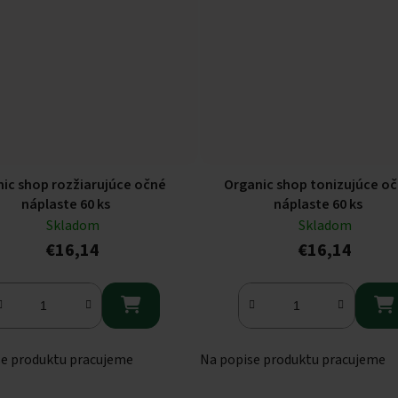
ic shop rozžiarujúce očné
Organic shop tonizujúce o
náplaste 60 ks
náplaste 60 ks
Skladom
Skladom
€16,14
€16,14


se produktu pracujeme
Na popise produktu pracujeme