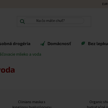
EUR
sobná drogéria
Domácnosť
Bez lepku,
ličovacie mlieko a voda
voda
Clinians maska s
Organic sh
kyselinou hyalurónovou
hydratačné 