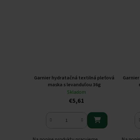
Garnier hydratačná textilná pleťová
Garnier
maska s levanduľou 36g
Skladom
€5,61

Na popise produktu pracujeme
Na popi