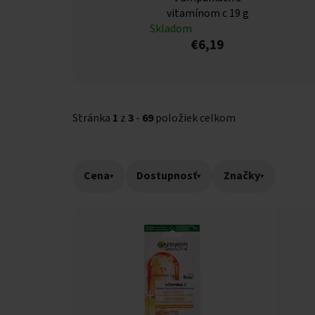
vitamínom c 19 g
Skladom
€6,19
Stránka
1
z
3
-
69
položiek celkom
Cena
▾
Dostupnosť
▾
Značky
▾
Výpis produktov