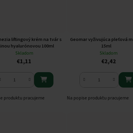
ezia liftingový krém na tvár s
Geomar vyživujúca pleťová 
linou hyalurónovou 100ml
15ml
Skladom
Skladom
€1,11
€2,42


se produktu pracujeme
Na popise produktu pracujeme