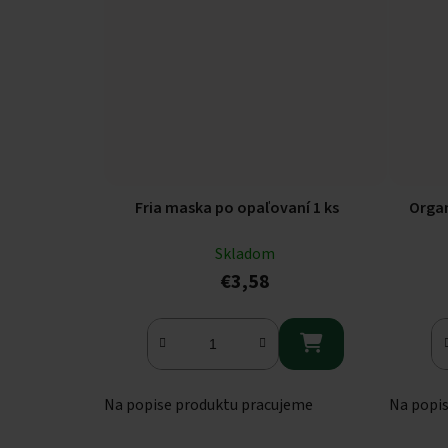
Fria maska po opaľovaní 1 ks
Organ
Skladom
€3,58

Na popise produktu pracujeme
Na popi