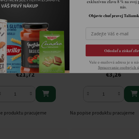
exkluzívnu zľavu 8 % na svoj 
nás.
Objavte chuť pravej Taliansk
Odoslať a získať zľa
zac lepiace náplaste na
Acty mask náplasť na akné 4
nedokonalosti 36 ks
Vaše e-mailová adresa je u ná
Skladom
Skladom
Spracovanie osobných 
€21,72
€3,26


se produktu pracujeme
Na popise produktu pracujeme