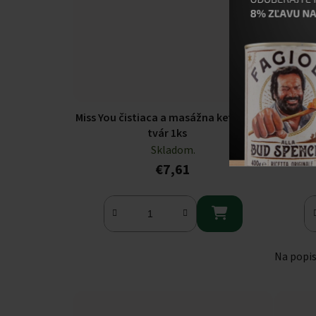
Miss You čistiaca a masážna kefka na
Ben
tvár 1ks
Skladom.
€7,61

Na popi