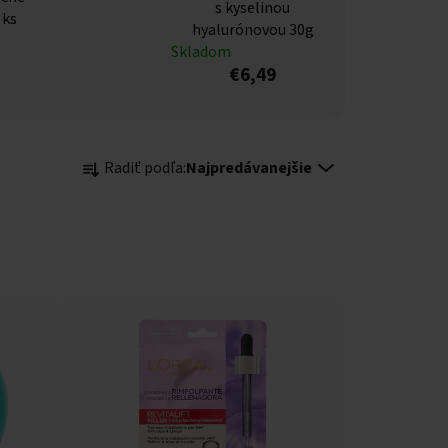
s kyselinou
 ks
hyalurónovou 30g
Skladom
€6,49
Radenie produktov
Radiť podľa:
Najpredávanejšie