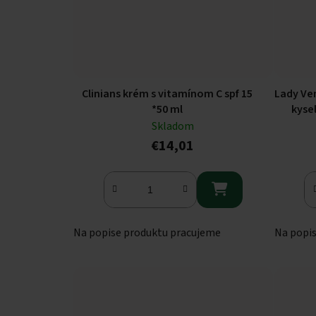
Clinians krém s vitamínom C spf 15
Lady Ven
*50 ml
kyse
Skladom
€14,01

Na popise produktu pracujeme
Na popi