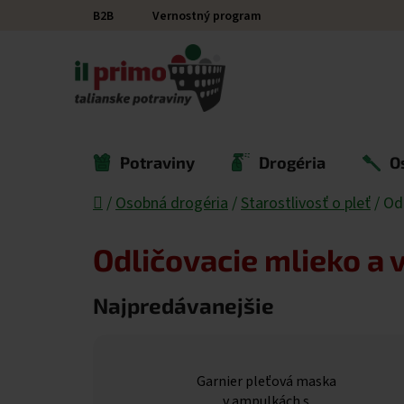
Prejsť na obsah
B2B
Vernostný program
Potraviny
Drogéria
O
Domov
/
Osobná drogéria
/
Starostlivosť o pleť
/
Od
Odličovacie mlieko a 
Najpredávanejšie
Garnier pleťová maska
v ampulkách s