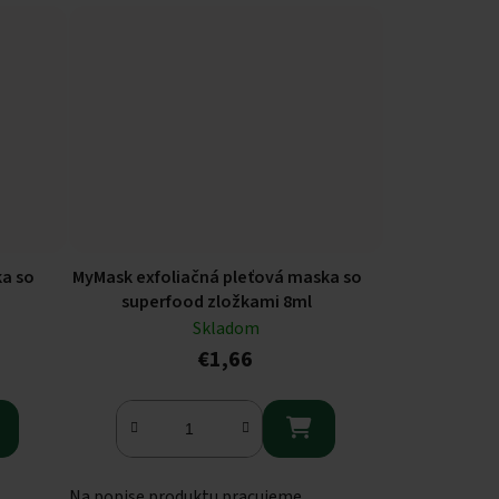
ka so
MyMask exfoliačná pleťová maska so
superfood zložkami 8ml
Skladom
€1,66

Na popise produktu pracujeme