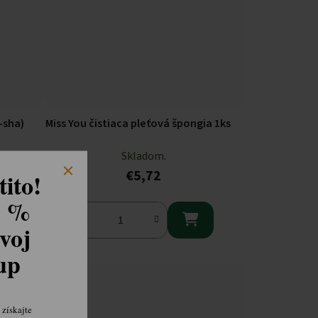
-sha)
Miss You čistiaca pleťová špongia 1ks
Skladom.
€5,72
ito!
8 %

voj
kup
získajte