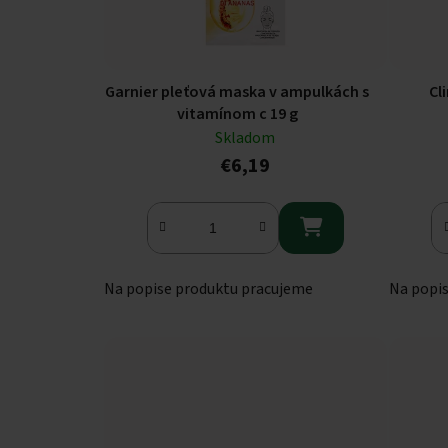
Garnier pleťová maska v ampulkách s
Cl
vitamínom c 19 g
Skladom
€6,19

Na popise produktu pracujeme
Na popi