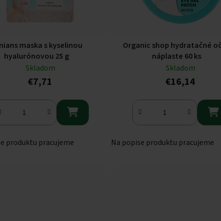
inians maska s kyselinou
Organic shop hydratačné o
hyalurónovou 25 g
náplaste 60 ks
Skladom
Skladom
€7,71
€16,14


se produktu pracujeme
Na popise produktu pracujeme