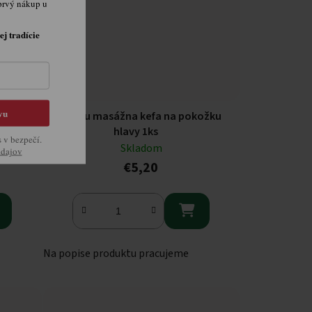
prvý nákup u
ej tradície
vu
0 ks
Miss you masážna kefa na pokožku
hlavy 1ks
s v bezpečí.
Skladom
údajov
€5,20

Na popise produktu pracujeme