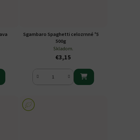
ťava
Sgambaro Spaghetti celozrnné °5
500g
Skladom.
€3,15
