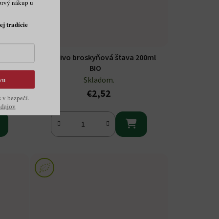
prvý nákup u
ej tradície
200ml
Succovivo broskyňová šťava 200ml
BIO
vu
Skladom.
€2,52
s v bezpečí.
údajov
