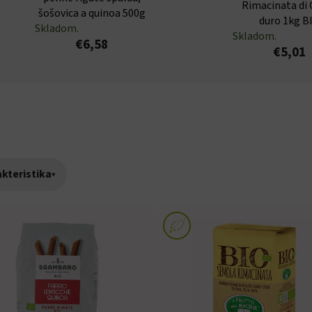
Rimacinata di
šošovica a quinoa 500g
duro 1kg B
Skladom.
Skladom.
€6,58
€5,01
kteristika
▾