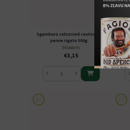
Sgambaro celozrnné cestoviny
Prose
penne rigate 500g
Skladom.
€3,15
