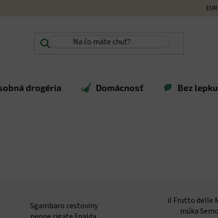
EUR
sobná drogéria
Domácnosť
Bez lepku,
il Frutto delle
Sgambaro cestoviny
múka Semo
penne rigate špalda,