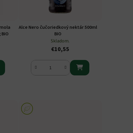
emola
Alce Nero čučoriedkový nektár 500ml
 BIO
BIO
Skladom.
€10,55
