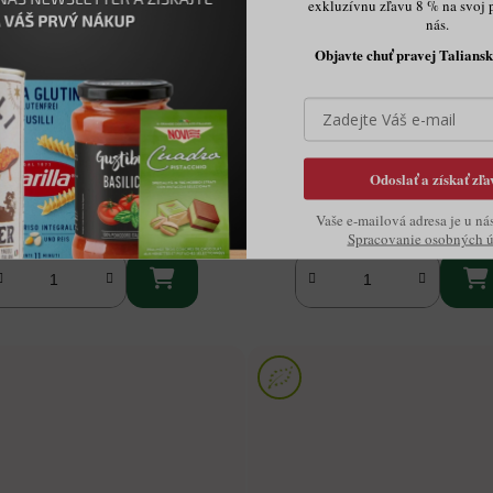
exkluzívnu zľavu 8 % na svoj 
nás.
Objavte chuť pravej Taliansk
cco rose biologico cl.0,75l
Succovivo marhuľová šťava 
BIO
Odoslať a získať zľa
Skladom.
Skladom.
€11,60
€2,52
Vaše e-mailová adresa je u ná
Spracovanie osobných 

