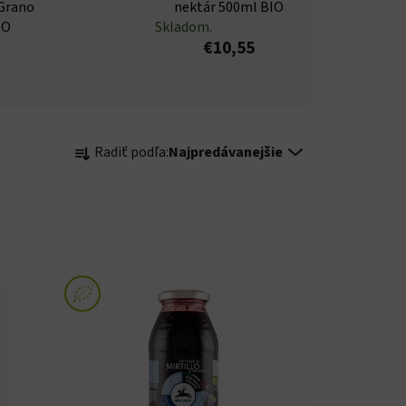
 Grano
nektár 500ml BIO
IO
Skladom.
€10,55
Radenie produktov
Radiť podľa:
Najpredávanejšie