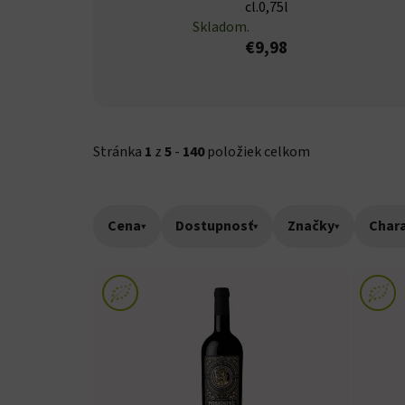
cl.0,75l
Skladom.
€9,98
Stránka
1
z
5
-
140
položiek celkom
Cena
▾
Dostupnosť
▾
Značky
▾
Chara
Výpis produktov