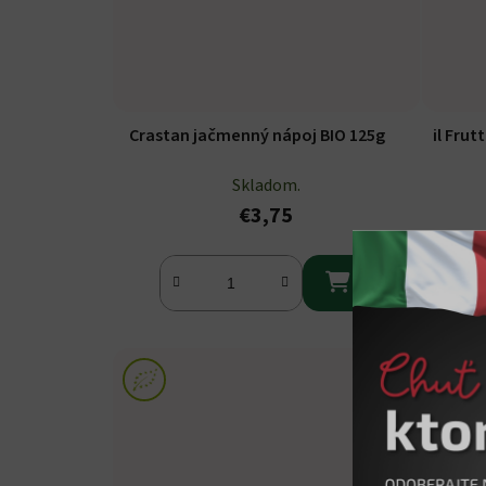
Crastan jačmenný nápoj BIO 125g
il Fru
Skladom.
€3,75
