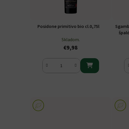
Posidone primitivo bio cl.0,75l
Sgamba
špal
Skladom.
€9,98
