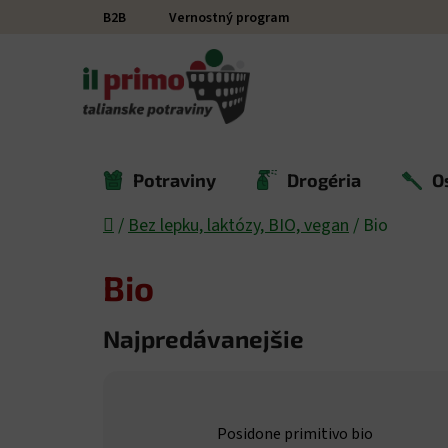
Prejsť na obsah
B2B
Vernostný program
Potraviny
Drogéria
O
Domov
/
Bez lepku, laktózy, BIO, vegan
/
Bio
Bio
Najpredávanejšie
Posidone primitivo bio