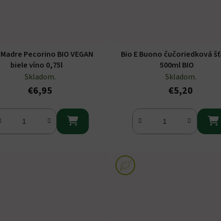
 Madre Pecorino BIO VEGAN
Bio E Buono čučoriedková š
biele víno 0,75l
500ml BIO
Skladom.
Skladom.
€6,95
€5,20

