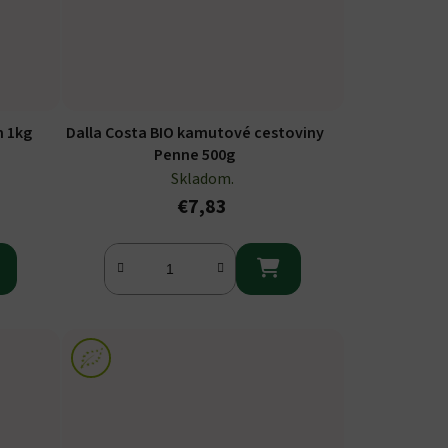
 1kg
Dalla Costa BIO kamutové cestoviny
Penne 500g
Skladom.
€7,83
