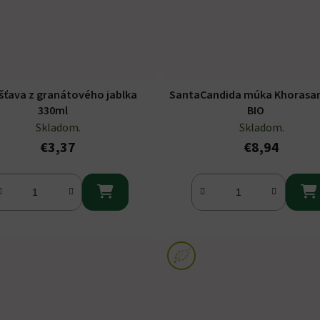
šťava z granátového jablka
SantaCandida múka Khorasan
330ml
BIO
Skladom.
Skladom.
€3,37
€8,94

