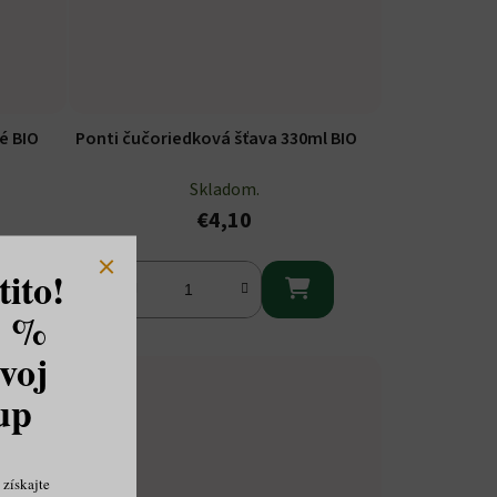
é BIO
Ponti čučoriedková šťava 330ml BIO
Skladom.
€4,10
ito!

8 %
voj
kup
získajte