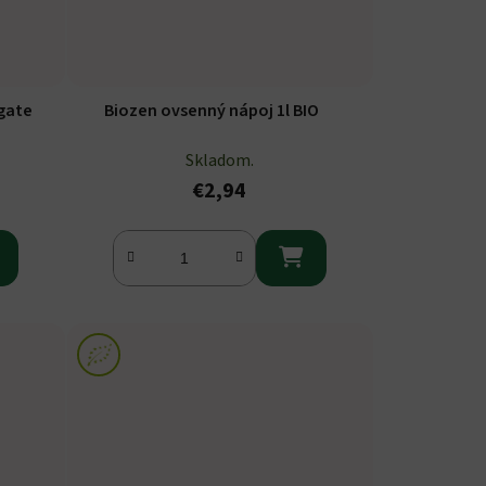
gate
Biozen ovsenný nápoj 1l BIO
Skladom.
€2,94
