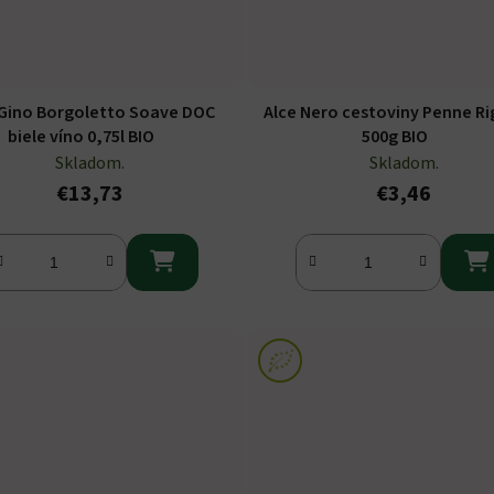
 Gino Borgoletto Soave DOC
Alce Nero cestoviny Penne Ri
biele víno 0,75l BIO
500g BIO
Skladom.
Skladom.
€13,73
€3,46

