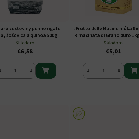
ro cestoviny penne rigate
il Frutto delle Macine múka S
da, šošovica a quinoa 500g
Rimacinata di Grano duro 1kg
Skladom.
Skladom.
€6,58
€5,01


...