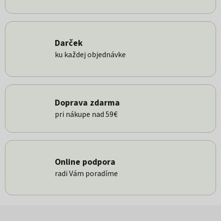
Darček
ku každej objednávke
Doprava zdarma
pri nákupe nad 59€
Online podpora
radi Vám poradíme
Zápätie