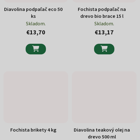
Diavolina podpaľač eco 50
Fochista podpaľač na
ks
drevo bio brace 15 l
Skladom.
Skladom.
€13,70
€13,17


Fochista brikety 4 kg
Diavolina teakový olej na
drevo 500 ml