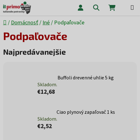
Prejsť na obsah
Hľadať
NÁKUPNÝ
Domov
/
Domácnosť
/
Iné
/
Podpaľovače
Podpaľovače
Najpredávanejšie
Buffoli drevenné uhlie 5 kg
Skladom.
€12,68
Ciao plynový zapaľovač 1 ks
Skladom.
€2,52