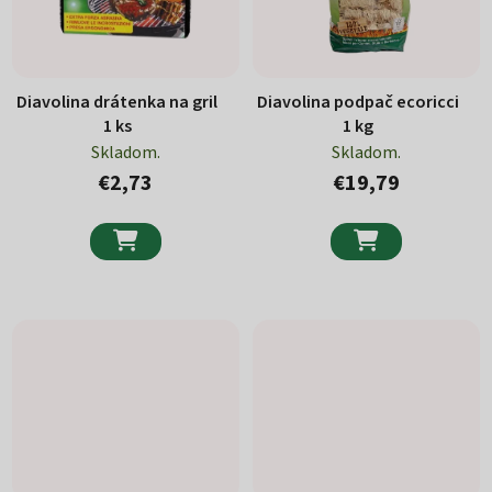
Diavolina drátenka na gril
Diavolina podpač ecoricci
1 ks
1 kg
Skladom.
Skladom.
€2,73
€19,79

