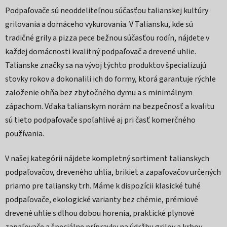
Podpaľovače sú neoddeliteľnou súčasťou talianskej kultúry
grilovania a domáceho vykurovania. V Taliansku, kde sú
tradičné grily a pizza pece bežnou súčasťou rodín, nájdete v
každej domácnosti kvalitný podpaľovač a drevené uhlie.
Talianske značky sa na vývoj týchto produktov špecializujú
stovky rokov a dokonalili ich do formy, ktorá garantuje rýchle
založenie ohňa bez zbytočného dymu a s minimálnym
zápachom. Vďaka talianskym norám na bezpečnosť a kvalitu
sú tieto podpaľovače spoľahlivé aj pri časť komerčného
používania.
V našej kategórii nájdete kompletný sortiment talianskych
podpaľovačov, dreveného uhlia, brikiet a zapaľovačov určených
priamo pre taliansky trh. Máme k dispozícii klasické tuhé
podpaľovače, ekologické varianty bez chémie, prémiové
drevené uhlie s dlhou dobou horenia, praktické plynové