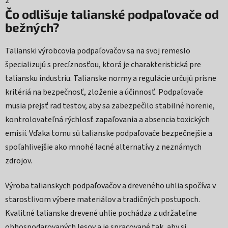
2
Čo odlišuje talianské podpaľovače od
bežných?
Talianski výrobcovia podpaľovačov sa na svoj remeslo
špecializujú s precíznosťou, ktorá je charakteristická pre
taliansku industriu. Talianske normy a regulácie určujú prísne
kritériá na bezpečnosť, zloženie a účinnosť. Podpaľovače
musia prejsť rad testov, aby sa zabezpečilo stabilné horenie,
kontrolovateľná rýchlosť zapaľovania a absencia toxických
emisií. Vďaka tomu sú talianske podpaľovače bezpečnejšie a
spoľahlivejšie ako mnohé lacné alternatívy z neznámych
zdrojov.
Výroba talianskych podpaľovačov a dreveného uhlia spočíva v
starostlivom výbere materiálov a tradičných postupoch.
Kvalitné talianske drevené uhlie pochádza z udržateľne
obhospodarovaných lesov a je spracované tak, aby si