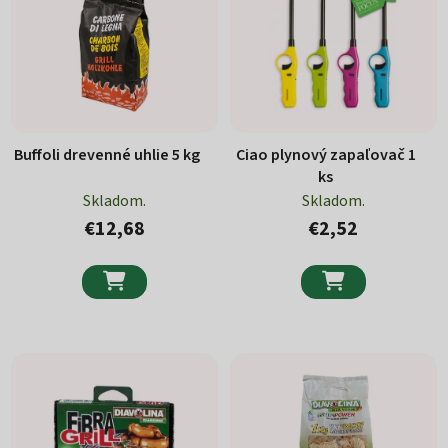
Buffoli drevenné uhlie 5 kg
Ciao plynový zapaľovač 1
ks
Skladom.
Skladom.
€12,68
€2,52

