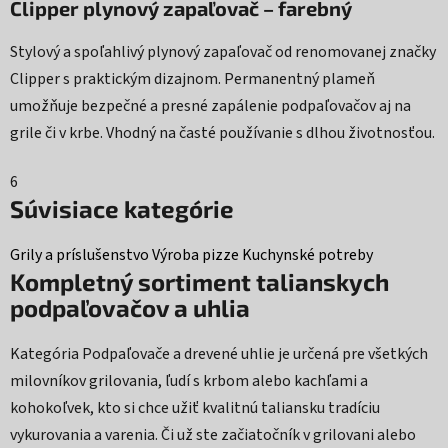
Clipper plynový zapaľovač – farebný
Stylový a spoľahlivý plynový zapaľovač od renomovanej značky
Clipper s praktickým dizajnom. Permanentný plameň
umožňuje bezpečné a presné zapálenie podpaľovačov aj na
grile či v krbe. Vhodný na časté používanie s dlhou životnosťou.
6
Súvisiace kategórie
Grily a príslušenstvo
Výroba pizze
Kuchynské potreby
Kompletný sortiment talianskych
podpaľovačov a uhlia
Kategória Podpaľovače a drevené uhlie je určená pre všetkých
milovníkov grilovania, ľudí s krbom alebo kachľami a
kohokoľvek, kto si chce užiť kvalitnú taliansku tradíciu
vykurovania a varenia. Či už ste začiatočník v grilovani alebo