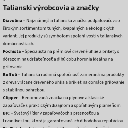
Talianski výrobcovia a značky
Diavolina
– Najznámejšia talianska značka podpaľovačov so
širokým sortimentom tuhých, kvapalných a ekologických
variant. Jej produkty sú symbolom spoľahlivosti v talianskych
domácnostiach.
Fochista
– Špecialista na prémiové drevené uhlie a brikety s
dôrazom na udržateľnosť a dlhú dobu horenia ideálnu na
grilovanie.
Buffoli
– Talianska rodinná spoločnosť zameraná na produkty
z dreva vrátane dreveného uhlia a brikiet na domáce grilovanie
s stabilnou pahrebou.
Clipper
– Renomovaná značka na plynové a klasické
zapaľovače s praktickým dizajnom a spoľahlivým plameňom.
BIC
– Svetový líder v zapaľovačoch s presnosťou a
trvanlivosťou, ktorá je garantovaná ich dlhodobou reputáciou.