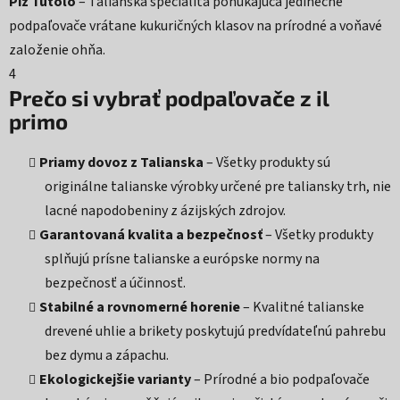
Piz Tutolo
– Talianska špecialita ponúkajúca jedinečné
podpaľovače vrátane kukuričných klasov na prírodné a voňavé
založenie ohňa.
4
Prečo si vybrať podpaľovače z il
primo
Priamy dovoz z Talianska
– Všetky produkty sú
originálne talianske výrobky určené pre taliansky trh, nie
lacné napodobeniny z ázijských zdrojov.
Garantovaná kvalita a bezpečnosť
– Všetky produkty
splňujú prísne talianske a európske normy na
bezpečnosť a účinnosť.
Stabilné a rovnomerné horenie
– Kvalitné talianske
drevené uhlie a brikety poskytujú predvídateľnú pahrebu
bez dymu a zápachu.
Ekologickejšie varianty
– Prírodné a bio podpaľovače