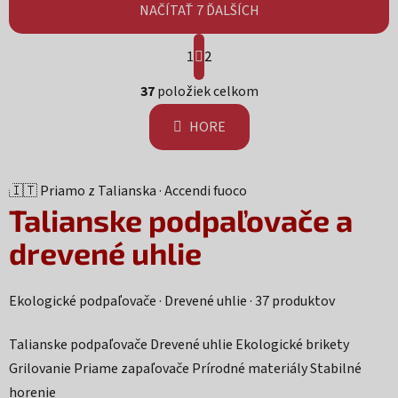
NAČÍTAŤ 7 ĎALŠÍCH
Stránkovanie
1
2
Ovládacie prvky výpisu
37
položiek celkom
HORE
🇮🇹 Priamo z Talianska · Accendi fuoco
Talianske podpaľovače
a
drevené uhlie
Ekologické podpaľovače · Drevené uhlie · 37 produktov
Talianske podpaľovače
Drevené uhlie
Ekologické brikety
Grilovanie
Priame zapaľovače
Prírodné materiály
Stabilné
horenie