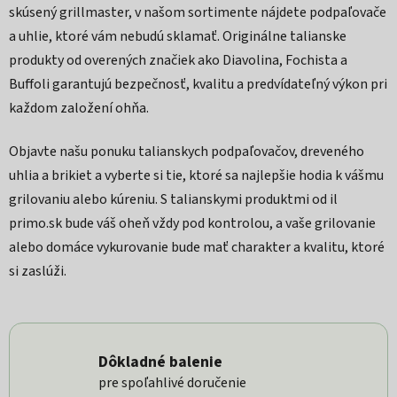
skúsený grillmaster, v našom sortimente nájdete podpaľovače
a uhlie, ktoré vám nebudú sklamať. Originálne talianske
produkty od overených značiek ako Diavolina, Fochista a
Buffoli garantujú bezpečnosť, kvalitu a predvídateľný výkon pri
každom založení ohňa.
Objavte našu ponuku talianskych podpaľovačov, dreveného
uhlia a brikiet a vyberte si tie, ktoré sa najlepšie hodia k vášmu
grilovaniu alebo kúreniu. S talianskymi produktmi od il
primo.sk bude váš oheň vždy pod kontrolou, a vaše grilovanie
alebo domáce vykurovanie bude mať charakter a kvalitu, ktoré
si zaslúži.
Dôkladné balenie
pre spoľahlivé doručenie