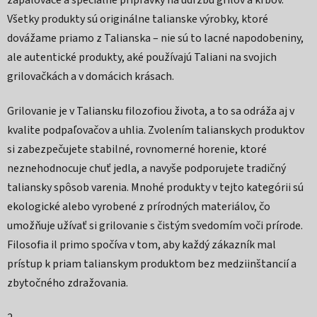
zapaľovače a špeciálne prípravky na údržbu grilov a krbov.
Všetky produkty sú originálne talianske výrobky, ktoré
dovážame priamo z Talianska – nie sú to lacné napodobeniny,
ale autentické produkty, aké používajú Taliani na svojich
grilovačkách a v domácich krásach.
Grilovanie je v Taliansku filozofiou života, a to sa odráža aj v
kvalite podpaľovačov a uhlia. Zvolením talianskych produktov
si zabezpečujete stabilné, rovnomerné horenie, ktoré
neznehodnocuje chuť jedla, a navyše podporujete tradičný
taliansky spôsob varenia. Mnohé produkty v tejto kategórii sú
ekologické alebo vyrobené z prírodných materiálov, čo
umožňuje užívať si grilovanie s čistým svedomím voči prírode.
Filosofia il primo spočíva v tom, aby každý zákazník mal
prístup k priam talianskym produktom bez medziinštancií a
zbytočného zdražovania.