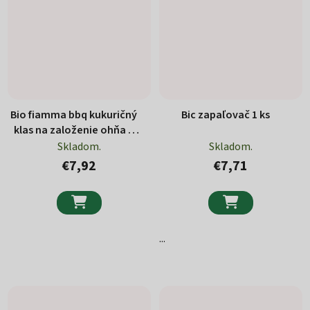
Bio fiamma bbq kukuričný
Bic zapaľovač 1 ks
klas na založenie ohňa 5
kg
Skladom.
Skladom.
€7,92
€7,71


...