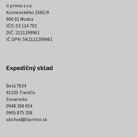
il primo s.r.o.
Komenského 1565/9
900 01 Modra
IČO: 53 114 701
DIČ: 2121299961
IČ DPH: SK2121299961
Expedičný sklad
Belá 7634
91105 Trenčín
Slovensko
0948 368 954
0905 875 258
obchod@ilprimo.sk