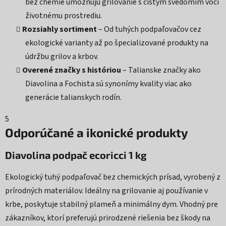
bez chémie umožňujú grilovanie s čistým svedomím voči
životnému prostrediu.
Rozsiahly sortiment
– Od tuhých podpaľovačov cez
ekologické varianty až po špecializované produkty na
údržbu grilov a krbov.
Overené značky s históriou
– Talianske značky ako
Diavolina a Fochista sú synonímy kvality viac ako
generácie talianskych rodín.
5
Odporúčané a ikonické produkty
Diavolina podpač ecoricci 1 kg
Ekologický tuhý podpaľovač bez chemických prísad, vyrobený z
prírodných materiálov. Ideálny na grilovanie aj používanie v
krbe, poskytuje stabilný plameň a minimálny dym. Vhodný pre
zákazníkov, ktorí preferujú prirodzené riešenia bez škody na