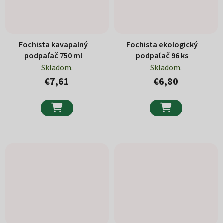
Fochista kavapalný
Fochista ekologický
podpaľač 750 ml
podpaľač 96 ks
Skladom.
Skladom.
€7,61
€6,80

