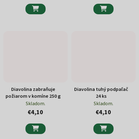


Diavolina zabraňuje
Diavolina tuhý podpaľač
požiarom v komíne 250 g
24 ks
Skladom.
Skladom.
€4,10
€4,10

