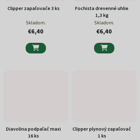
Clipper zapaľovače 3 ks
Fochista drevenné uhlie
1,3 kg
Skladom.
Skladom.
€6,40
€6,40


Diavolina podpaľač maxi
Clipper plynový zapaľovač
16 ks
1 ks