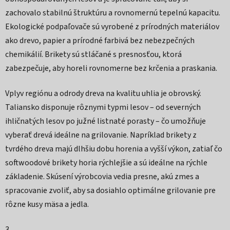
zachovalo stabilnú štruktúru a rovnomernú tepelnú kapacitu.
Ekologické podpaľovače sú vyrobené z prírodných materiálov
ako drevo, papier a prírodné farbivá bez nebezpečných
chemikálií. Brikety sú stláčané s presnosťou, ktorá
zabezpečuje, aby horeli rovnomerne bez krčenia a praskania.
Vplyv regiónu a odrody dreva na kvalitu uhlia je obrovský.
Taliansko disponuje rôznymi typmi lesov – od severných
ihličnatých lesov po južné listnaté porasty – čo umožňuje
vyberať drevá ideálne na grilovanie. Napríklad brikety z
tvrdého dreva majú dlhšiu dobu horenia a vyšší výkon, zatiaľ čo
softwoodové brikety horia rýchlejšie a sú ideálne na rýchle
základenie. Skúsení výrobcovia vedia presne, akú zmes a
spracovanie zvoliť, aby sa dosiahlo optimálne grilovanie pre
rôzne kusy mäsa a jedla.
3