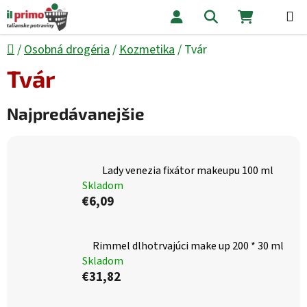
Prejsť na obsah
Hľadať
NÁKUPNÝ
Domov
/
Osobná drogéria
/
Kozmetika
/
Tvár
Tvár
Najpredávanejšie
Lady venezia fixátor makeupu 100 ml
Skladom
€6,09
Rimmel dlhotrvajúci make up 200 * 30 ml
Skladom
€31,82