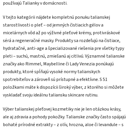
používajú Talianky v domácnosti.
V tejto kategórii nájdete kompletnú ponuku talianskej
starostlivosti o pleť – od jemných čistiacich gélov a
micelárnych vôd až po výživné pleťové krémy, protivráskové
sérá a regeneračné masky. Produkty sa rozdeľujú na čistiace,
hydratačné, anti-age a špecializované riešenia pre všetky typy
pleti – suchú, mastnú, zmiešanú aj citlivú. Významné talianske
značky ako Rimmel, Maybelline či Lady Venezia ponúkajú
produkty, ktoré spĺňajú vysoké normy talianskych
spotrebiteľov a zároveň sú prístupné a efektívne. S 51
položkami máte k dispozícii široký výber, z ktorého si môžete
vyskladať svoju ideálnu taliansku skincare rutinu.
Výber talianskej pleťovej kozmetiky nie je len otázkou krásy,
ale aj zdravia a pohody pokožky. Talianske značky často spájajú
bohaté prírodné extrakty – z olív, hrozna, aloe či levandule – s