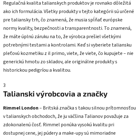
Regulačná kvalita talianskych produktov je rovnako dôležitá
ako ich formulácia. Všetky produkty v tejto kategórii sú určené
pre taliansky trh, čo znamená, že musia spĺňať európske
normy kvality, bezpečnosti a transparentnosti. To znamená,
že máte úplnú záruku na to, že výrobca prešiel všetkými
potrebnými testami a kontrolami. Keď si vyberiete taliansku
pleťovú kozmetiku z il primo, viete, že viete, čo kupujete – nie
generickú hmotu zo skladov, ale originálne produkty s
historickou pedigríou a kvalitou.
3
Talianski výrobcovia a značky
Rimmel London
– Britská značka s takou silnou prítomnosťou
v talianskych obchodoch, že ju väčšina Talianov považuje za
zdokonalenú čosť. Rimmel ponúka vysokú kvalitu pri
dostupnej cene, jej púdery a make-upy sú mimoriadne