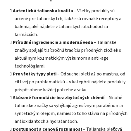
Autentická talianska kvalita
– Všetky produkty sú
určené pre taliansky trh, takže sú rovnaké receptúry a
balenia, aké nájdete v talianskych obchodoch a
farmáciách.
Prírodné ingrediencie a moderná veda
– Talianske
značky spájajú tisícročnú tradíciu prírodných zložiek s
aktuálnym kozmetickým výskumom a anti-age
technológiami.
Pre všetky typy pleti
– Od suchej pleti až po mastnu, od
citlivej po problematickú – v kategórii nájdete produkty
prispôsobené každej potrebe a veku.
Skúsené formulácie bez zbytočných chémií
– Mnohé
talianske značky sa vyhýbajú agresívnym parabénom a
syntetickým olejom, namiesto toho slávia na prírodných
antioxidantoch a hydratantoch.
Dostupnosť a cenová rozumnosť
– Talianska pleťová