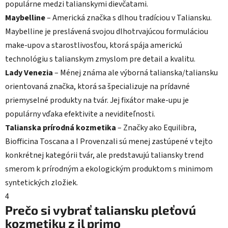
populárne medzi talianskymi dievčatami.
Maybelline
– Americká značka s dlhou tradíciou v Taliansku.
Maybelline je preslávená svojou dlhotrvajúcou formuláciou
make-upov a starostlivosťou, ktorá spája americkú
technológiu s talianskym zmyslom pre detail a kvalitu.
Lady Venezia
– Ménej známa ale výborná talianska/taliansku
orientovaná značka, ktorá sa špecializuje na prídavné
priemyselné produkty na tvár. Jej fixátor make-upu je
populárny vďaka efektivite a neviditeľnosti.
Talianska prírodná kozmetika
– Značky ako Equilibra,
Biofficina Toscana a I Provenzali sú menej zastúpené v tejto
konkrétnej kategórii tvár, ale predstavujú taliansky trend
smerom k prírodným a ekologickým produktom s minimom
syntetických zložiek.
4
Prečo si vybrať taliansku pleťovú
kozmetiku z il primo