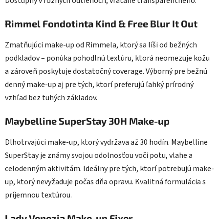
Dostupný v rôznych odtieňoch, vrátane transparentného.
Rimmel Fondotinta Kind & Free Blur It Out
Zmatňujúci make-up od Rimmela, ktorý sa líši od bežných
podkladov – ponúka pohodlnú textúru, ktorá neomezuje kožu
a zároveň poskytuje dostatočný coverage. Výborný pre bežnú
denný make-up aj pre tých, ktorí preferujú ľahký prírodný
vzhľad bez tuhých základov.
Maybelline SuperStay 30H Make-up
Dlhotrvajúci make-up, ktorý vydržava až 30 hodín. Maybelline
SuperStay je známy svojou odolnosťou voči potu, vlahe a
celodenným aktivitám. Ideálny pre tých, ktorí potrebujú make-
up, ktorý nevyžaduje počas dňa opravu. Kvalitná formulácia s
príjemnou textúrou.
Lady Venezia Make-up Fixer