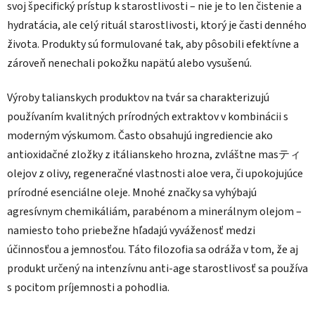
svoj špecifický prístup k starostlivosti – nie je to len čistenie a
hydratácia, ale celý rituál starostlivosti, ktorý je časti denného
života. Produkty sú formulované tak, aby pôsobili efektívne a
zároveň nenechali pokožku napätú alebo vysušenú.
Výroby talianskych produktov na tvár sa charakterizujú
používaním kvalitných prírodných extraktov v kombinácii s
moderným výskumom. Často obsahujú ingrediencie ako
antioxidačné zložky z itálianskeho hrozna, zvláštne masティ
olejov z olivy, regeneračné vlastnosti aloe vera, či upokojujúce
prírodné esenciálne oleje. Mnohé značky sa vyhýbajú
agresívnym chemikáliám, parabénom a minerálnym olejom –
namiesto toho priebežne hľadajú vyváženosť medzi
účinnosťou a jemnosťou. Táto filozofia sa odráža v tom, že aj
produkt určený na intenzívnu anti-age starostlivosť sa používa
s pocitom príjemnosti a pohodlia.