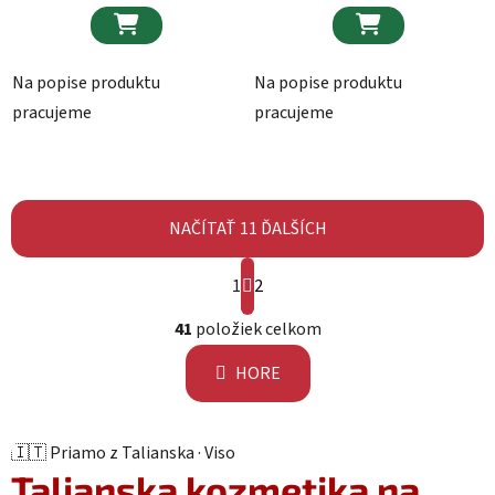


Na popise produktu
Na popise produktu
pracujeme
pracujeme
NAČÍTAŤ 11 ĎALŠÍCH
Stránkovanie
1
2
Ovládacie prvky výpisu
41
položiek celkom
HORE
🇮🇹 Priamo z Talianska · Viso
Talianska kozmetika na