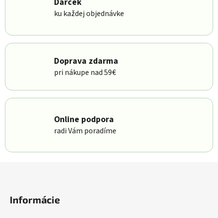
Darček
ku každej objednávke
Doprava zdarma
pri nákupe nad 59€
Online podpora
radi Vám poradíme
Zápätie
Informácie