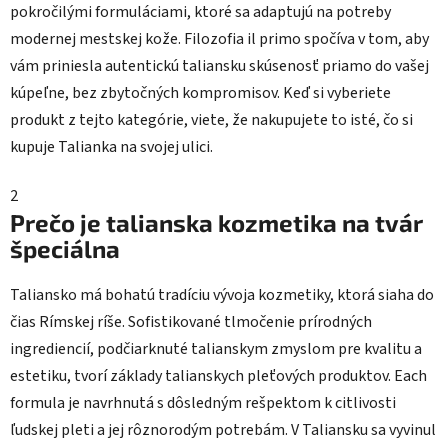
pokročilými formuláciami, ktoré sa adaptujú na potreby
modernej mestskej kože. Filozofia il primo spočíva v tom, aby
vám priniesla autentickú taliansku skúsenosť priamo do vašej
kúpeľne, bez zbytočných kompromisov. Keď si vyberiete
produkt z tejto kategórie, viete, že nakupujete to isté, čo si
kupuje Talianka na svojej ulici.
2
Prečo je talianska kozmetika na tvár
špeciálna
Taliansko má bohatú tradíciu vývoja kozmetiky, ktorá siaha do
čias Rímskej ríše. Sofistikované tlmočenie prírodných
ingrediencií, podčiarknuté talianskym zmyslom pre kvalitu a
estetiku, tvorí základy talianskych pleťových produktov. Each
formula je navrhnutá s dôsledným rešpektom k citlivosti
ľudskej pleti a jej rôznorodým potrebám. V Taliansku sa vyvinul