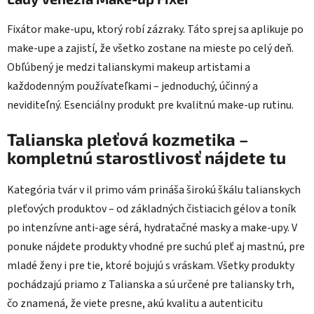
Fixátor make-upu, ktorý robí zázraky. Táto sprej sa aplikuje po
make-upe a zajistí, že všetko zostane na mieste po celý deň.
Obľúbený je medzi talianskymi makeup artistami a
každodenným používateľkami – jednoduchý, účinný a
neviditeľný. Esenciálny produkt pre kvalitnú make-up rutinu.
Talianska pleťová kozmetika –
kompletnú starostlivosť nájdete tu
Kategória tvár v il primo vám prináša širokú škálu talianskych
pleťových produktov – od základných čistiacich gélov a toník
po intenzívne anti-age sérá, hydratačné masky a make-upy. V
ponuke nájdete produkty vhodné pre suchú pleť aj mastnú, pre
mladé ženy i pre tie, ktoré bojujú s vráskam. Všetky produkty
pochádzajú priamo z Talianska a sú určené pre taliansky trh,
čo znamená, že viete presne, akú kvalitu a autenticitu