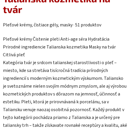
tvár
Pleťové krémy, čistiace gély, masky · 51 produktov
Pleťové krémy
Čistenie pleti
Anti-age séra
Hydratácia
Prirodné ingrediencie
Talianska kozmetika
Masky na tvár
Citlivá pleť
Kategória tvár je srdcom talianskej starostlivosti o pleť –
miesto, kde sa stretáva tisícročná tradícia prírodných
ingrediencií s moderným kozmetickým výskumom. Taliansko
je svetoznáme nielen svojím módnym zmyslom, ale aj výrobou
kozmetických produktov s dôrazom na jemnosť, účinnosť a
estetiku. Pleti, ktorá je prirovnávaná k porcelánu, sa v
Taliansku venuje naozaj osobitná pozornosť. Každý produkt v
tejto kategórii pochádza priamo z Talianska a je určený pre
taliansky trh – takže získavate rovnaké receptúry a kvalitu, aké