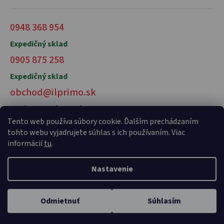
0948 368 954
Expedičný sklad
0905 875 258
Expedičný sklad
obchod@ilprimo.sk
V prípade otázok nás kontaktujte
Tento web používa súbory cookie. Ďalším prechádzaním
tohto webu vyjadrujete súhlas s ich používaním. Viac
informácií
tu
.
Nastavenie
Vytvoril Shoptet Premium
a
Adatelier
Odmietnuť
Súhlasím
Copyright 2026
il primo talianske potraviny
. Všetky práva
vyhradené.
Domov
Kategórie
Karta
Profil
Košík