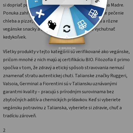
si dopriať pohár vegánskeho červeného vína od Vigna Madre.
Ponuka zahŕňa aj kvalitné múky Ruggeri na domáce pečenie
chleba a pizze, sušené ovocné šťavy od Fiorentini a rôzne
vegánske snacky a sladkosti, ktoré si môžete vychutnať
kedykoľvek.
Všetky produkty v tejto kategórii sú verifikované ako vegánske,
pričom mnohé z nich majú aj certifikáciu BIO. Filozofia il primo
spočíva v tom, že zdravý a etický spôsob stravovania nemusí
znamenať stratu autentickej chuti. Talianske značky Ruggeri,
Valsoia, Germinal a Fiorentini sú v Taliansku uznávanými
garantmi kvality – pracujú s prírodným surovinama bez
zbytočných aditív a chemických prídavkov. Keď si vyberiete
vegánsku potravinu z Talianska, vyberiete si zdravie, chuť a
tradíciu zároveň.
2