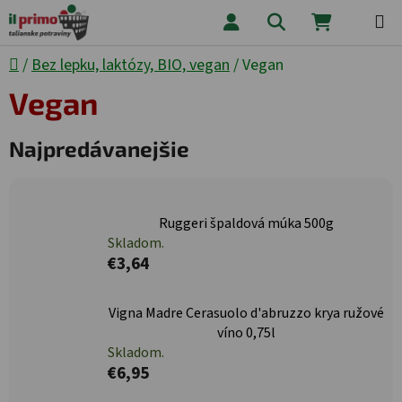
Prejsť na obsah
Hľadať
NÁKUPNÝ
Domov
/
Bez lepku, laktózy, BIO, vegan
/
Vegan
Vegan
Najpredávanejšie
Ruggeri špaldová múka 500g
Skladom.
€3,64
Vigna Madre Cerasuolo d'abruzzo krya ružové
víno 0,75l
Skladom.
€6,95