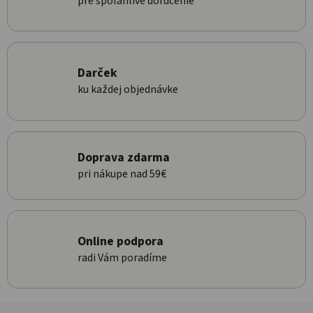
pre spoľahlivé doručenie
Darček
ku každej objednávke
Doprava zdarma
pri nákupe nad 59€
Online podpora
radi Vám poradíme
Zápätie