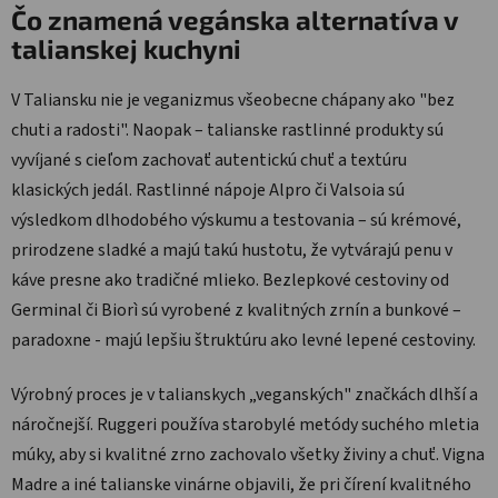
Čo znamená vegánska alternatíva v
talianskej kuchyni
V Taliansku nie je veganizmus všeobecne chápany ako "bez
chuti a radosti". Naopak – talianske rastlinné produkty sú
vyvíjané s cieľom zachovať autentickú chuť a textúru
klasických jedál. Rastlinné nápoje Alpro či Valsoia sú
výsledkom dlhodobého výskumu a testovania – sú krémové,
prirodzene sladké a majú takú hustotu, že vytvárajú penu v
káve presne ako tradičné mlieko. Bezlepkové cestoviny od
Germinal či Biorì sú vyrobené z kvalitných zrnín a bunkové –
paradoxne - majú lepšiu štruktúru ako levné lepené cestoviny.
Výrobný proces je v talianskych „veganských" značkách dlhší a
náročnejší. Ruggeri používa starobylé metódy suchého mletia
múky, aby si kvalitné zrno zachovalo všetky živiny a chuť. Vigna
Madre a iné talianske vinárne objavili, že pri čírení kvalitného