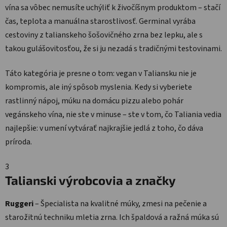
vína sa vôbec nemusíte uchýliť k živočíšnym produktom – stačí
čas, teplota a manuálna starostlivosť. Germinal vyrába
cestoviny z talianskeho šošovičného zrna bez lepku, ale s
takou gulášovitosťou, že si ju nezadá s tradičnými testovinami.
Táto kategória je presne o tom: vegan v Taliansku nie je
kompromis, ale iný spôsob myslenia. Kedy si vyberiete
rastlinný nápoj, múku na domácu pizzu alebo pohár
vegánskeho vína, nie ste v minuse – ste v tom, čo Taliania vedia
najlepšie: v umení vytvárať najkrajšie jedlá z toho, čo dáva
príroda.
3
Talianski výrobcovia a značky
Ruggeri
– Špecialista na kvalitné múky, zmesi na pečenie a
starožitnú techniku mletia zrna. Ich špaldová a ražná múka sú