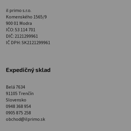
il primo s.r.o.
Komenského 1565/9
900 01 Modra
IČO: 53 114 701
DIČ: 2121299961
IČ DPH: SK2121299961
Expedičný sklad
Belá 7634
91105 Trenčín
Slovensko
0948 368 954
0905 875 258
obchod@ilprimo.sk