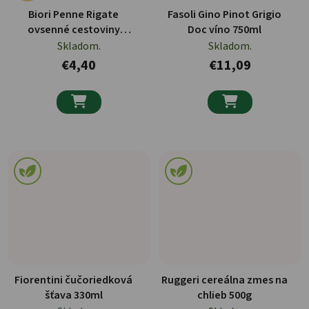
Biori Penne Rigate
Fasoli Gino Pinot Grigio
ovsenné cestoviny
Doc víno 750ml
bezlepkové BIO 250g
Skladom.
Skladom.
€4,40
€11,09


Fiorentini čučoriedková
Ruggeri cereálna zmes na
šťava 330ml
chlieb 500g