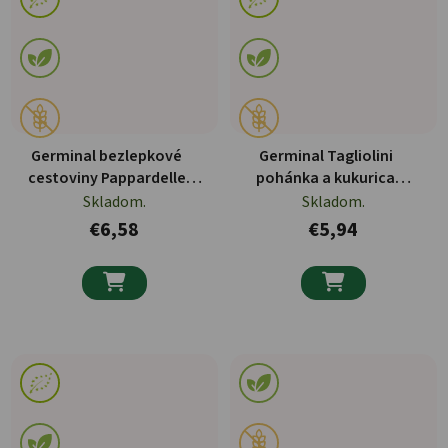
Germinal bezlepkové
Germinal Tagliolini
cestoviny Pappardelle
pohánka a kukurica
kukurica a kurkuma 250g
bezpelkové BIO cestoviny
Skladom.
Skladom.
BIO
250g
€6,58
€5,94

