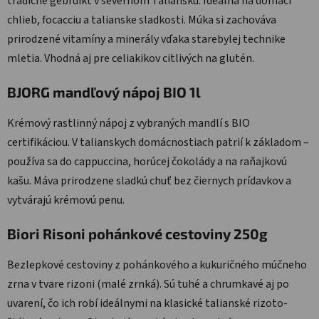
tradične gebruikt v severnom Taliansku. Ideálna na domáci
chlieb, focacciu a talianske sladkosti. Múka si zachováva
prirodzené vitamíny a minerály vďaka starebylej technike
mletia. Vhodná aj pre celiakikov citlivých na glutén.
BJORG mandľový nápoj BIO 1l
Krémový rastlinný nápoj z vybraných mandlí s BIO
certifikáciou. V talianskych domácnostiach patrií k základom –
používa sa do cappuccina, horúcej čokolády a na raňajkovú
kašu. Máva prirodzene sladkú chuť bez čiernych prídavkov a
vytvárajú krémovú penu.
Biori Risoni pohánkové cestoviny 250g
Bezlepkové cestoviny z pohánkového a kukuričného múčneho
zrna v tvare rizoni (malé zrnká). Sú tuhé a chrumkavé aj po
uvarení, čo ich robí ideálnymi na klasické talianské rizoto-