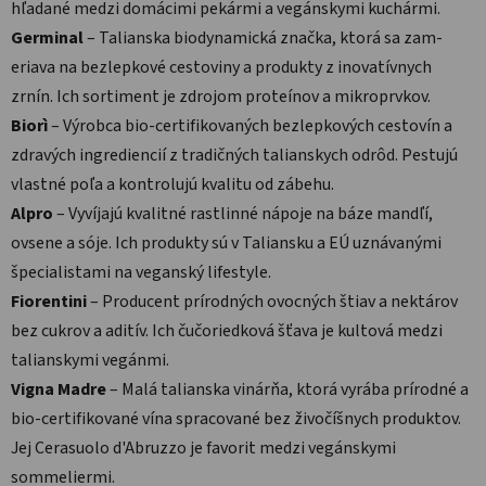
hľadané medzi domácimi pekármi a vegánskymi kuchármi.
Germinal
– Talianska biodynamická značka, ktorá sa zam­
eriava na bezlepkové cestoviny a produkty z inovatívnych
zrnín. Ich sortiment je zdrojom proteínov a mikroprvkov.
Biorì
– Výrobca bio-certifikovaných bezlepkových cestovín a
zdravých ingrediencií z tradičných talianskych odrôd. Pestuj­ú
vlastné poľa a kontrolujú kvalitu od zábehu.
Alpro
– Vyvíjajú kvalitné rastlinné nápoje na báze mandľí,
ovsene a sóje. Ich produkty sú v Taliansku a EÚ uznávanými
špecialis­tami na veganský lifestyle.
Fiorentini
– Producent prírodných ovocných štiav a nektárov
bez cukrov a aditív. Ich čučoriedková šťava je kultová medzi
talianskymi vegánmi.
Vigna Madre
– Malá talianska vinárňa, ktorá vyrába prírodné a
bio-certifikované vína spracované bez živočíšnych produktov.
Jej Cerasuolo d'Abruzzo je favorit medzi vegánskymi
sommeliermi.