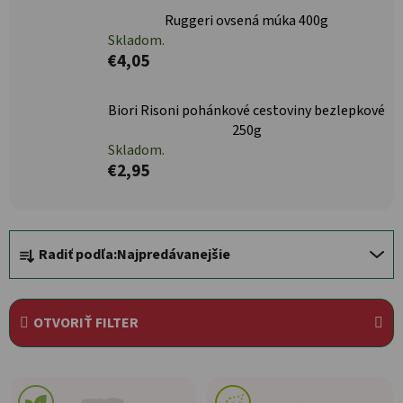
Ruggeri ovsená múka 400g
Skladom.
€4,05
Biori Risoni pohánkové cestoviny bezlepkové
250g
Skladom.
€2,95
Radenie produktov
Radiť podľa:
Najpredávanejšie
OTVORIŤ FILTER
Výpis produktov