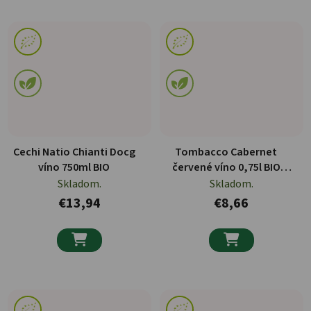
Cechi Natio Chianti Docg
Tombacco Cabernet
víno 750ml BIO
červené víno 0,75l BIO
VEGAN
Skladom.
Skladom.
€13,94
€8,66

