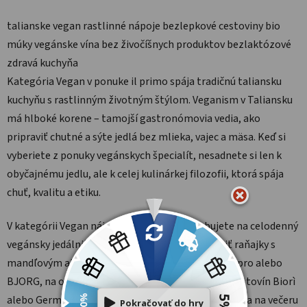
talianske vegan
rastlinné nápoje
bezlepkové cestoviny
bio
múky
vegánske vína
bez živočíšnych produktov
bezlaktózové
zdravá kuchyňa
Kategória Vegan v ponuke il primo spája tradičnú taliansku
kuchyňu s rastlinným životným štýlom. Veganism v Taliansku
má hlboké korene – tamojší gastronómovia vedia, ako
pripraviť chutné a sýte jedlá bez mlieka, vajec a mäsa. Keď si
vyberiete z ponuky vegánskych špecialít, nesadnete si len k
obyčajnému jedlu, ale k celej kulinárkej filozofii, ktorá spája
chuť, kvalitu a etiku.
V kategórii Vegan nájdete všetko, čo potrebujete na celodenný
vegánsky jedálniček. Od ráno si môžete pripraviť raňajky s
mandľovým alebo ovsením nápojom od značky Alpro alebo
BJORG, na obed si variť špagety z bezlepkových cestovín Biorì
alebo Germinal s autentickým talianským pestom, a na večeru