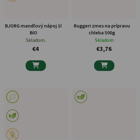
BJORG mandľový nápoj 1l
Ruggeri zmes na prípravu
BIO
chleba 500g
Skladom.
Skladom
€4
€3,76

