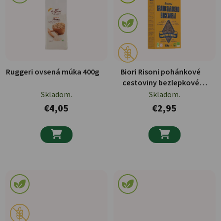
Ruggeri ovsená múka 400g
Biori Risoni pohánkové
cestoviny bezlepkové
250g
Skladom.
Skladom.
€4,05
€2,95

