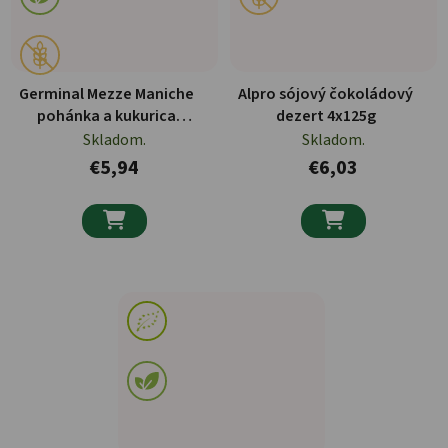
Germinal Mezze Maniche
Alpro sójový čokoládový
pohánka a kukurica
dezert 4x125g
bezlepkové BIO cestoviny
Skladom.
Skladom.
250g
€5,94
€6,03

