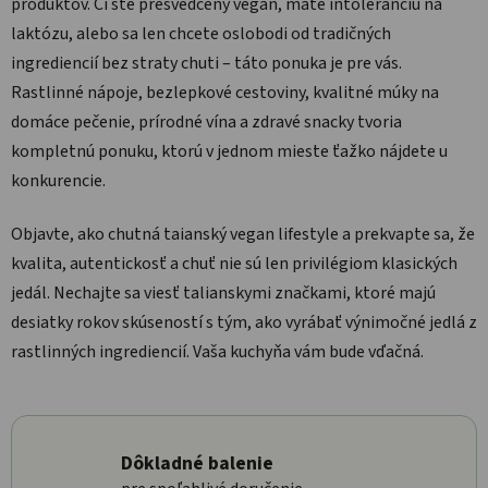
produktov. Či ste presvedčený vegan, máte intoleranciu na
laktózu, alebo sa len chcete oslobodi od tradičných
ingrediencií bez straty chuti – táto ponuka je pre vás.
Rastlinné nápoje, bezlepkové cestoviny, kvalitné múky na
domáce pečenie, prírodné vína a zdravé snacky tvoria
kompletnú ponuku, ktorú v jednom mieste ťažko nájdete u
konkurencie.
Objavte, ako chutná taianský vegan lifestyle a prekvapte sa, že
kvalita, autentickosť a chuť nie sú len privilégiom klasických
jedál. Nechajte sa viesť talianskymi značkami, ktoré majú
desiatky rokov skúseností s tým, ako vyrábať výnimočné jedlá z
rastlinných ingrediencií. Vaša kuchyňa vám bude vďačná.
Dôkladné balenie