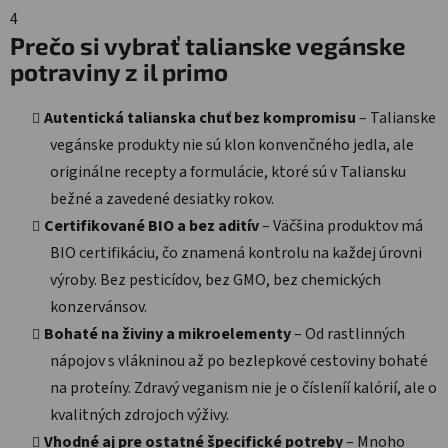
4
Prečo si vybrať talianske vegánske
potraviny z il primo
Autentická talianska chuť bez kompromisu
– Talianske
vegánske produkty nie sú klon konvenčného jedla, ale
originálne recepty a formulácie, ktoré sú v Taliansku
bežné a zavedené desiatky rokov.
Certifikované BIO a bez aditív
– Väčšina produktov má
BIO certifikáciu, čo znamená kontrolu na každej úrovni
výroby. Bez pesticídov, bez GMO, bez chemických
konzervánsov.
Bohaté na živiny a mikroelementy
– Od rastlinných
nápojov s vlákninou až po bezlepkové cestoviny bohaté
na proteíny. Zdravý veganism nie je o čísleníí kalórií, ale o
kvalitných zdrojoch výživy.
Vhodné aj pre ostatné špecifické potreby
– Mnoho