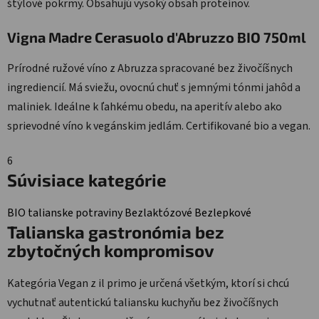
štýlové pokrmy. Obsahujú vysoký obsah proteínov.
Vigna Madre Cerasuolo d'Abruzzo BIO 750ml
Prírodné ružové víno z Abruzza spracované bez živočíšnych
ingrediencií. Má sviežu, ovocnú chuť s jemnými tónmi jahôd a
maliniek. Ideálne k ľahkému obedu, na aperitív alebo ako
sprievodné víno k vegánskim jedlám. Certifikované bio a vegan.
6
Súvisiace kategórie
BIO talianske potraviny
Bezlaktózové
Bezlepkové
Talianska gastronómia bez
zbytočných kompromisov
Kategória Vegan z il primo je určená všetkým, ktorí si chcú
vychutnať autentickú taliansku kuchyňu bez živočíšnych