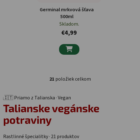
Germinal mrkvová šťava
500ml
Skladom.
€4,99

21
položiek celkom
Ovládacie prvky výpisu
🇮🇹 Priamo z Talianska · Vegan
Talianske
vegánske
potraviny
Rastlinné špecialitky · 21 produktov