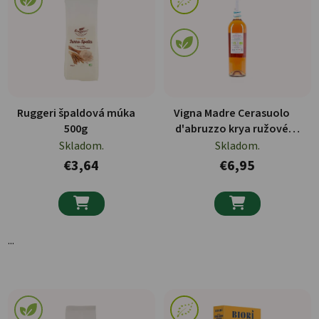
Ruggeri špaldová múka
Vigna Madre Cerasuolo
500g
d'abruzzo krya ružové
víno 0,75l
Skladom.
Skladom.
€3,64
€6,95


...