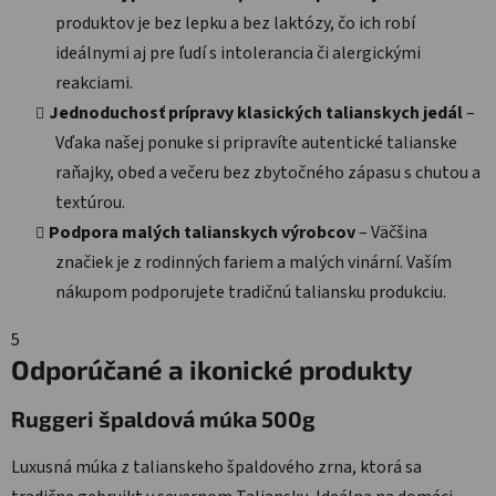
produktov je bez lepku a bez laktózy, čo ich robí
ideálnymi aj pre ľudí s intolerancia či alergickými
reakciami.
Jednoduchosť prípravy klasických talianskych jedál
–
Vďaka našej ponuke si pripravíte autentické talianske
raňajky, obed a večeru bez zbytočného zápasu s chutou a
textúrou.
Podpora malých talianskych výrobcov
– Väčšina
značiek je z rodinných fariem a malých vinární. Vaším
nákupom podporujete tradičnú taliansku produkciu.
5
Odporúčané a ikonické produkty
Ruggeri špaldová múka 500g
Luxusná múka z talianskeho špaldového zrna, ktorá sa