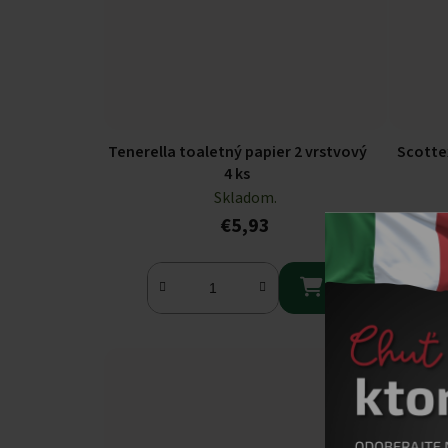
Tenerella toaletný papier 2 vrstvový
Scotte
4 ks
Skladom.
€5,93
