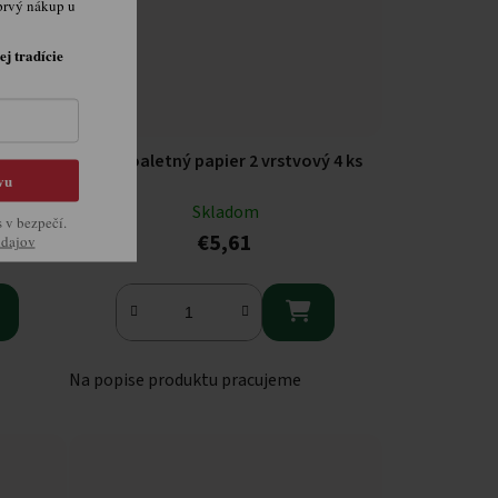
prvý nákup u
ej tradície
er 2
Bravo toaletný papier 2 vrstvový 4 ks
vu
Skladom
s v bezpečí.
€5,61
údajov

Na popise produktu pracujeme