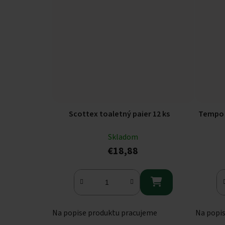
Scottex toaletný paier 12 ks
Tempo t
Skladom
€18,88

Na popise produktu pracujeme
Na popi