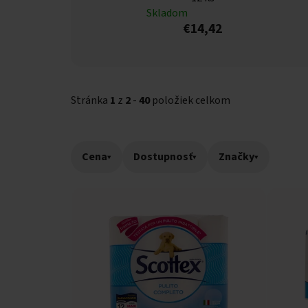
Skladom
€14,42
Stránka
1
z
2
-
40
položiek celkom
Cena
▾
Dostupnosť
▾
Značky
▾
Výpis produktov