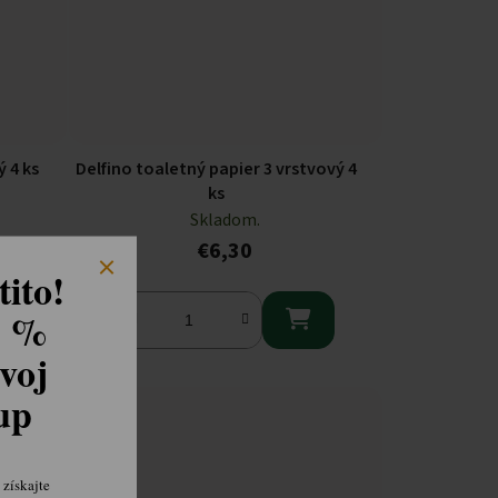
ý 4 ks
Delfino toaletný papier 3 vrstvový 4
ks
Skladom.
€6,30
ito!
8 %

voj
kup
získajte