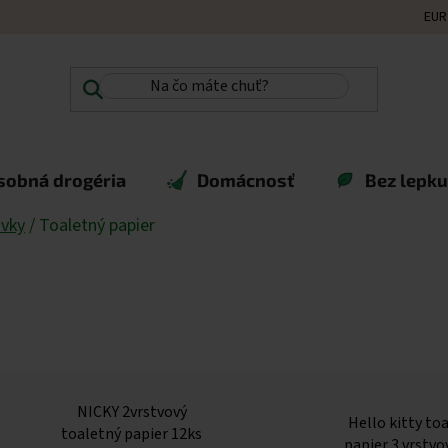
EUR
sobná drogéria
Domácnosť
Bez lepku,
ovky
/
Toaletný papier
NICKY 2vrstvový
Hello kitty to
toaletný papier 12ks
papier 3 vrstvo