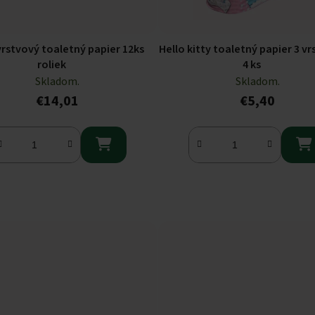
vrstvový toaletný papier 12ks
Hello kitty toaletný papier 3 v
roliek
4 ks
Skladom.
Skladom.
€14,01
€5,40

