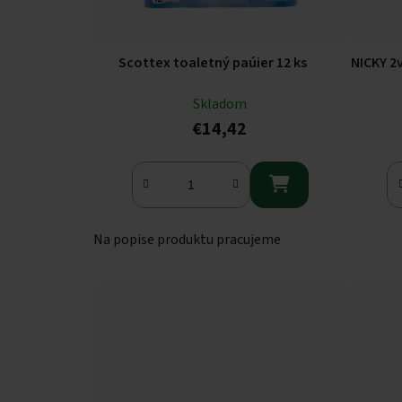
Scottex toaletný paúier 12 ks
NICKY 2
Skladom
€14,42

Na popise produktu pracujeme