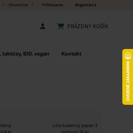
Prihlásenie
Registrácia
Slovenčina
PRÁZDNY KOŠÍK
NÁKUPNÝ KOŠÍK
 laktózy, BIO, vegan
Kontakt
aletný
Lilla toaletný papier 3
vý 4 ks
vrstvový 16 ks