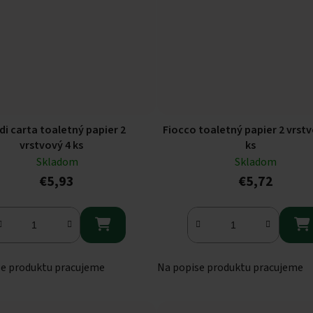
 di carta toaletný papier 2
Fiocco toaletný papier 2 vrstv
vrstvový 4 ks
ks
Skladom
Skladom
€5,93
€5,72


se produktu pracujeme
Na popise produktu pracujeme