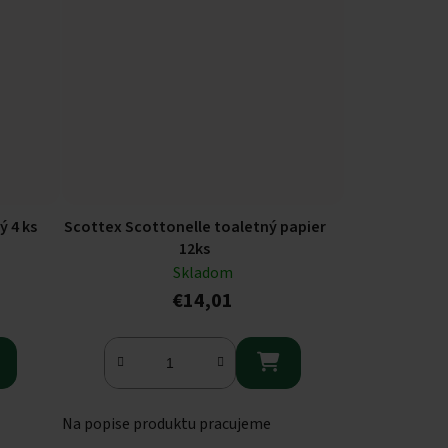
ý 4 ks
Scottex Scottonelle toaletný papier
12ks
Skladom
€14,01

Na popise produktu pracujeme