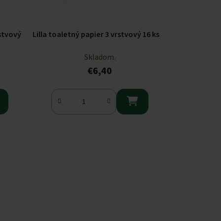
rstvový
Lilla toaletný papier 3 vrstvový 16 ks
Skladom.
€6,40
