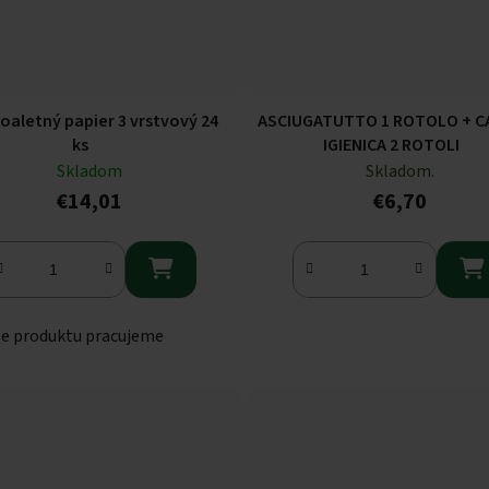
oaletný papier 3 vrstvový 24
ASCIUGATUTTO 1 ROTOLO + C
ks
IGIENICA 2 ROTOLI
Skladom
Skladom.
€14,01
€6,70


se produktu pracujeme