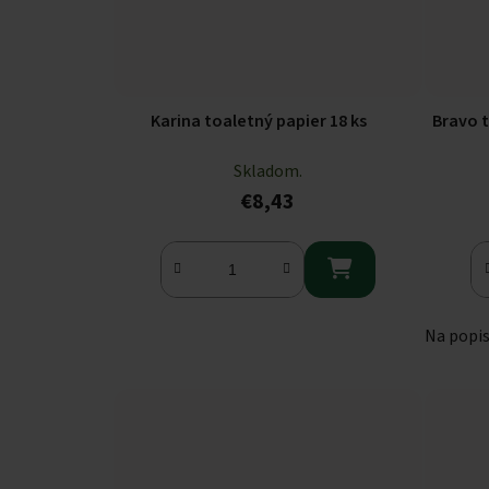
Karina toaletný papier 18 ks
Bravo t
Skladom.
€8,43

Na popi