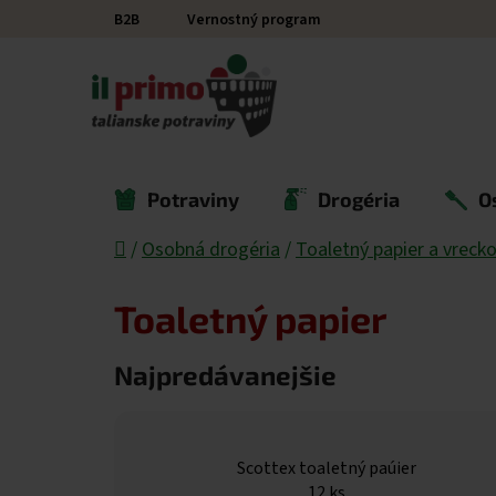
Prejsť na obsah
B2B
Vernostný program
Potraviny
Drogéria
O
Domov
/
Osobná drogéria
/
Toaletný papier a vreck
Toaletný papier
Najpredávanejšie
Scottex toaletný paúier
12 ks