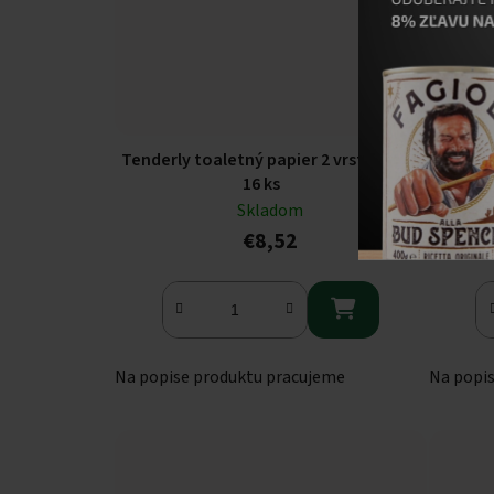
Tenderly toaletný papier 2 vrstvový
Scottex toaletný papier 2 vr
16 ks
Skladom
€8,52

Na popise produktu pracujeme
Na popi