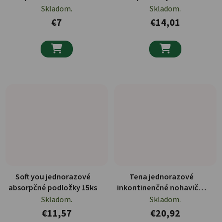
Skladom.
Skladom.
€7
€14,01


Soft you jednorazové
Tena jednorazové
absorpčné podložky 15ks
inkontinenčné nohavičky
pre mužov 8ks
Skladom.
Skladom.
€11,57
€20,92