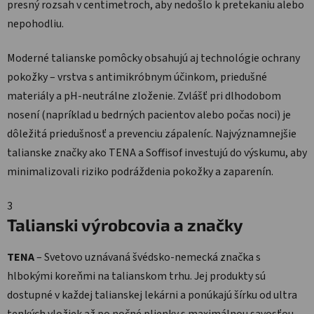
presný rozsah v centimetroch, aby nedošlo k pretekaniu alebo
nepohodliu.
Moderné talianske pomôcky obsahujú aj technológie ochrany
pokožky – vrstva s antimikróbnym účinkom, priedušné
materiály a pH-neutrálne zloženie. Zvlášť pri dlhodobom
nosení (napríklad u bedrných pacientov alebo počas noci) je
dôležitá priedušnosť a prevenciu zápaleníc. Najvýznamnejšie
talianske značky ako TENA a Soffisof investujú do výskumu, aby
minimalizovali riziko podráždenia pokožky a zaparenín.
3
Talianski výrobcovia a značky
TENA
– Svetovo uznávaná švédsko-nemecká značka s
hlbokými koreňmi na talianskom trhu. Jej produkty sú
dostupné v každej talianskej lekárni a ponúkajú šírku od ultra
tenkých vložiek až po nočné plienky s maximálnou savosťou.