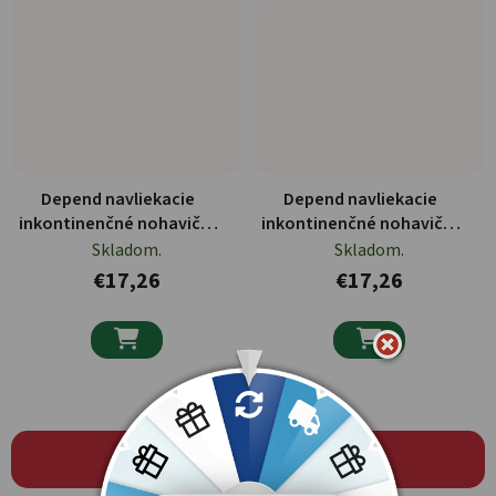
Depend navliekacie
Depend navliekacie
inkontinenčné nohavičky
inkontinenčné nohavičky
pre mužov 9ks
pre mužov 10ks
Skladom.
Skladom.
€17,26
€17,26


NAČÍTAŤ 24 ĎALŠÍCH