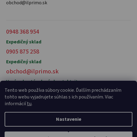
obchod@ilprimo.sk
0948 368 954
Expedičný sklad
0905 875 258
Expedičný sklad
obchod@ilprimo.sk
V prípade otázok nás kontaktujte
Tento web používa súbory cookie. Ďalším prechádzaním
tohto webu vyjadrujete súhlas s ich používaním. Viac
informácií
tu
.
Nastavenie
Vytvoril Shoptet Premium
a
Adatelier