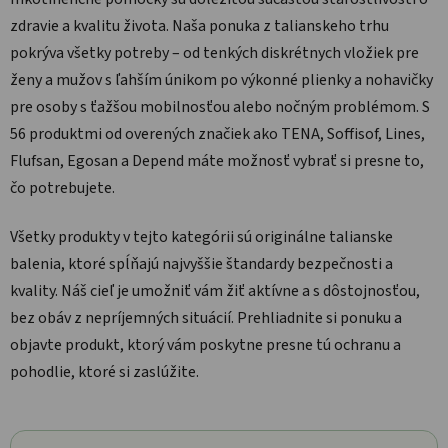
zdravie a kvalitu života. Naša ponuka z talianskeho trhu
pokrýva všetky potreby – od tenkých diskrétnych vložiek pre
ženy a mužov s ľahším únikom po výkonné plienky a nohavičky
pre osoby s ťažšou mobilnosťou alebo nočným problémom. S
56 produktmi od overených značiek ako TENA, Soffisof, Lines,
Flufsan, Egosan a Depend máte možnosť vybrať si presne to,
čo potrebujete.
Všetky produkty v tejto kategórii sú originálne talianske
balenia, ktoré spĺňajú najvyššie štandardy bezpečnosti a
kvality. Náš cieľ je umožniť vám žiť aktívne a s dôstojnosťou,
bez obáv z nepríjemných situácií. Prehliadnite si ponuku a
objavte produkt, ktorý vám poskytne presne tú ochranu a
pohodlie, ktoré si zaslúžite.