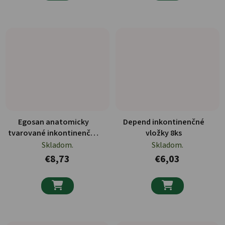
Egosan anatomicky
Depend inkontinenčné
tvarované inkontinenčné
vložky 8ks
vložky pre mužov 14ks
Skladom.
Skladom.
€8,73
€6,03

