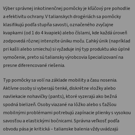
Výber správnej inkotinenčnej pomôcky je kľúčový pre pohodlie
a efektivitu ochrany. V talianskych drogériách sa pomôcky
klasifikujú podľa stupňa savosti, označeného zvyčajne
kvapkami (od 1 do 4 kvapiek) alebo číslami, kde každá úroveň
zodpovedá rôznej intenzite úniku moču. Ľahký únik (napríklad
pri kašli alebo smiechu) si vyžaduje iný typ produktu ako úplné
vymočenie, preto sú taliansky výrobcovia špecializovaní na
presne diferencované riešenia.
Typ pomôcky sa volí na základe mobility a času nosenia.
Aktívne osoby si vyberajú tenké, diskrétne vložky alebo
navliekacie nohavičky (pants), ktoré vyzerajú ako bežná
spodná bielizeň. Osoby viazané na lôžko alebo s ťažšou
mobilnými problémami potrebujú zapínacie plienky s vysokou
savosťou a elastickými bočnicami. Správna veľkosť podľa
obvodu pása je kritická – talianske balenia vždy uvádzajú