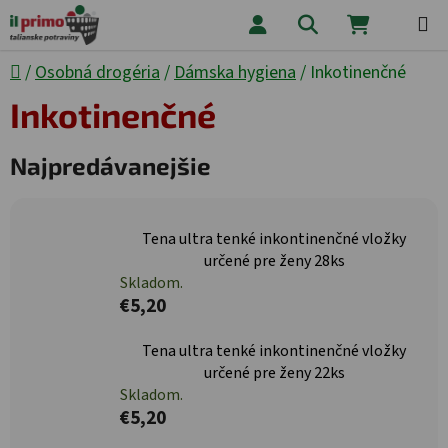
Prejsť na obsah
Hľadať
NÁKUPNÝ
Domov
/
Osobná drogéria
/
Dámska hygiena
/
Inkotinenčné
Inkotinenčné
Najpredávanejšie
Tena ultra tenké inkontinenčné vložky
určené pre ženy 28ks
Skladom.
€5,20
Tena ultra tenké inkontinenčné vložky
určené pre ženy 22ks
Skladom.
€5,20