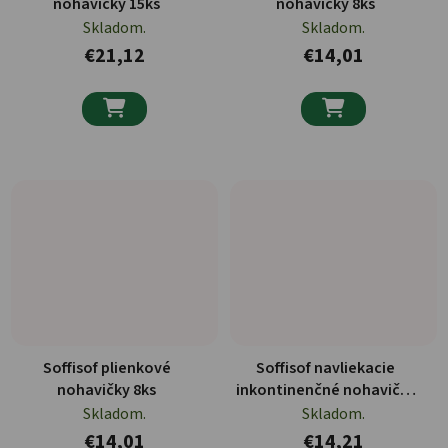
nohavičky 15ks
nohavičky 8ks
Skladom.
Skladom.
€21,12
€14,01


Soffisof plienkové
Soffisof navliekacie
nohavičky 8ks
inkontinenčné nohavičky
14ks
Skladom.
Skladom.
€14,01
€14,21