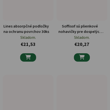
Lines absorpčné podložky
Soffisof sú plienkové
na ochranu povrchov 30ks
nohavičky pre dospelých
14ks
Skladom.
Skladom.
€21,53
€20,27

