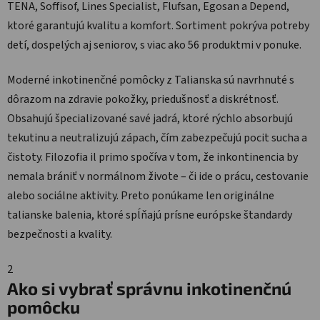
TENA, Soffisof, Lines Specialist, Flufsan, Egosan a Depend,
ktoré garantujú kvalitu a komfort. Sortiment pokrýva potreby
detí, dospelých aj seniorov, s viac ako 56 produktmi v ponuke.
Moderné inkotinenčné pomôcky z Talianska sú navrhnuté s
dôrazom na zdravie pokožky, priedušnosť a diskrétnosť.
Obsahujú špecializované savé jadrá, ktoré rýchlo absorbujú
tekutinu a neutralizujú zápach, čím zabezpečujú pocit sucha a
čistoty. Filozofia il primo spočíva v tom, že inkontinencia by
nemala brániť v normálnom živote – či ide o prácu, cestovanie
alebo sociálne aktivity. Preto ponúkame len originálne
talianske balenia, ktoré spĺňajú prísne európske štandardy
bezpečnosti a kvality.
2
Ako si vybrať správnu inkotinenčnú
pomôcku