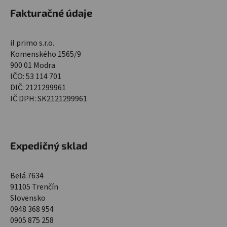
Fakturačné údaje
il primo s.r.o.
Komenského 1565/9
900 01 Modra
IČO: 53 114 701
DIČ: 2121299961
IČ DPH: SK2121299961
Expedičný sklad
Belá 7634
91105 Trenčín
Slovensko
0948 368 954
0905 875 258