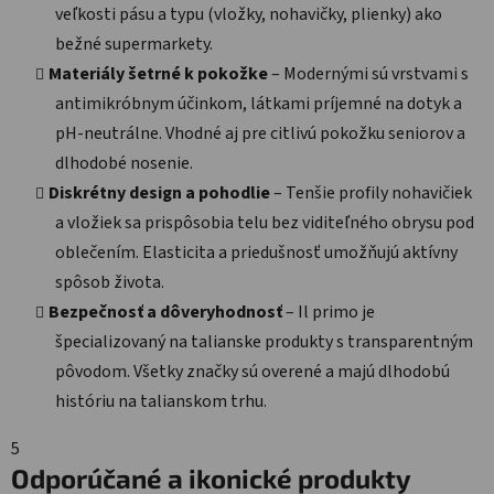
veľkosti pásu a typu (vložky, nohavičky, plienky) ako
bežné supermarkety.
Materiály šetrné k pokožke
– Modernými sú vrstvami s
antimikróbnym účinkom, látkami príjemné na dotyk a
pH-neutrálne. Vhodné aj pre citlivú pokožku seniorov a
dlhodobé nosenie.
Diskrétny design a pohodlie
– Tenšie profily nohavičiek
a vložiek sa prispôsobia telu bez viditeľného obrysu pod
oblečením. Elasticita a priedušnosť umožňujú aktívny
spôsob života.
Bezpečnosť a dôveryhodnosť
– Il primo je
špecializovaný na talianske produkty s transparentným
pôvodom. Všetky značky sú overené a majú dlhodobú
históriu na talianskom trhu.
5
Odporúčané a ikonické produkty