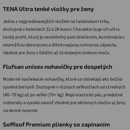
TENA Ultra tenké vložky pre ženy
Jedna z najpredávanejších vložiek na talianskom trhu,
dostupná v baleniach 22 a 28 kusov. Charakterizuje ich ultra
tenký profil, ktorý je neviditeľný pod oblečením, kombinácia s
okamžitou absorpciou a dlhotrvajúcou ochranou zápachu.
Ideálne pre ženy s ľahším až striedavým únikom moču.
Flufsan unisex nohavičky pre dospelých
Moderné navliekacie nohavičky, ktoré sa obliekajú ako bežná
spodná bielizeň. Dostupné v rôznych veľkostiach od stredných
(40–70 kg) až po veľké (70+ kg). Majú elastickú pás, priedušné
materiály a vysokú savosť vhodné pre aktívnych mužov aj ženy
na denné nosenie.
Soffisof Premium plienky so zapínaním