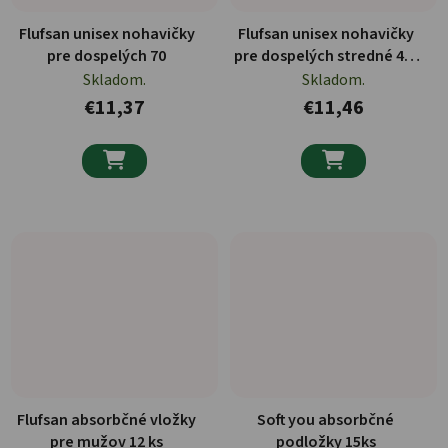
Flufsan unisex nohavičky
Flufsan unisex nohavičky
pre dospelých 70
pre dospelých stredné 40-
70
Skladom.
Skladom.
€11,37
€11,46


Flufsan absorbčné vložky
Soft you absorbčné
pre mužov 12 ks
podložky 15ks