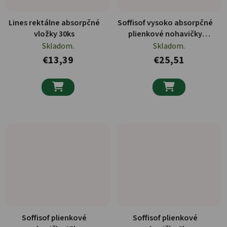
Lines rektálne absorpčné
Soffisof vysoko absorpčné
vložky 30ks
plienkové nohavičky
určené pre dospelých 15ks
Skladom.
Skladom.
€13,39
€25,51


Soffisof plienkové
Soffisof plienkové