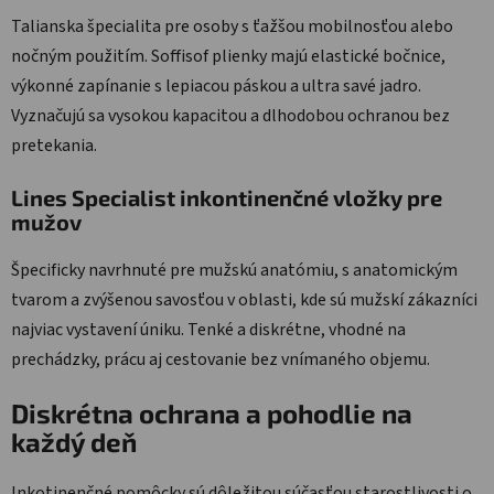
Talianska špecialita pre osoby s ťažšou mobilnosťou alebo
nočným použitím. Soffisof plienky majú elastické bočnice,
výkonné zapínanie s lepiacou páskou a ultra savé jadro.
Vyznačujú sa vysokou kapacitou a dlhodobou ochranou bez
pretekania.
Lines Specialist inkontinenčné vložky pre
mužov
Špecificky navrhnuté pre mužskú anatómiu, s anatomickým
tvarom a zvýšenou savosťou v oblasti, kde sú mužskí zákazníci
najviac vystavení úniku. Tenké a diskrétne, vhodné na
prechádzky, prácu aj cestovanie bez vnímaného objemu.
Diskrétna ochrana a pohodlie na
každý deň
Inkotinenčné pomôcky sú dôležitou súčasťou starostlivosti o