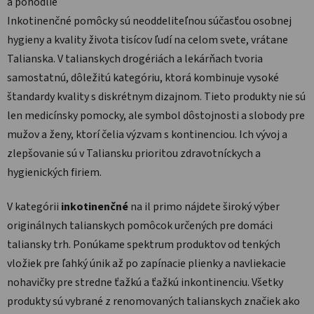
a pohodlie
Inkotinenčné pomôcky sú neoddeliteľnou súčasťou osobnej
hygieny a kvality života tisícov ľudí na celom svete, vrátane
Talianska. V talianskych drogériách a lekárňach tvoria
samostatnú, dôležitú kategóriu, ktorá kombinuje vysoké
štandardy kvality s diskrétnym dizajnom. Tieto produkty nie sú
len medicínsky pomocky, ale symbol dôstojnosti a slobody pre
mužov a ženy, ktorí čelia výzvam s kontinenciou. Ich vývoj a
zlepšovanie sú v Taliansku prioritou zdravotníckych a
hygienických firiem.
V kategórii
inkotinenčné
na il primo nájdete široký výber
originálnych talianskych pomôcok určených pre domáci
taliansky trh. Ponúkame spektrum produktov od tenkých
vložiek pre ľahký únik až po zapínacie plienky a navliekacie
nohavičky pre stredne ťažkú a ťažkú inkontinenciu. Všetky
produkty sú vybrané z renomovaných talianskych značiek ako