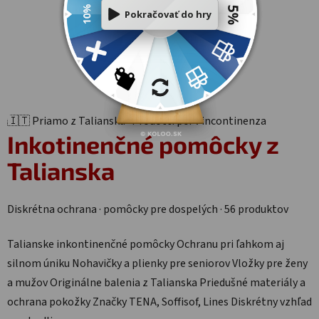
Stránkovanie
1
2
Ovládacie prvky výpisu
54
položiek celkom
HORE
🇮🇹 Priamo z Talianska · Prodotti per l'incontinenza
Inkotinenčné pomôcky
z
Talianska
Diskrétna ochrana · pomôcky pre dospelých · 56 produktov
Talianske inkontinenčné pomôcky
Ochranu pri ľahkom aj
silnom úniku
Nohavičky a plienky pre seniorov
Vložky pre ženy
a mužov
Originálne balenia z Talianska
Priedušné materiály a
ochrana pokožky
Značky TENA, Soffisof, Lines
Diskrétny vzhľad