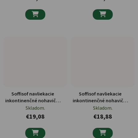


Soffisof navliekacie
Soffisof navliekacie
inkontinenčné nohavičky
inkontinenčné nohavičky
14ks
12ks
Skladom.
Skladom.
€19,08
€18,88

