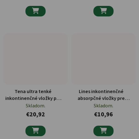


Tena ultra tenké
Lines inkontinenčné
inkontinenčné vložky pre
absorpčné vložky pre
mužov 9ks
mužov 14ks
Skladom.
Skladom.
€20,92
€10,96

