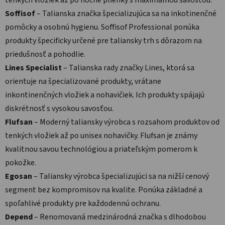
Soffisof
– Talianska značka špecializujúca sa na inkotinenčné
pomôcky a osobnú hygienu. Soffisof Professional ponúka
produkty špecificky určené pre taliansky trh s dôrazom na
priedušnosť a pohodlie.
Lines Specialist
– Talianska rady značky Lines, ktorá sa
orientuje na špecializované produkty, vrátane
inkontinenčných vložiek a nohavičiek. Ich produkty spájajú
diskrétnosť s vysokou savosťou.
Flufsan
– Moderný taliansky výrobca s rozsahom produktov od
tenkých vložiek až po unisex nohavičky. Flufsan je známy
kvalitnou savou technológiou a priateľským pomerom k
pokožke.
Egosan
– Taliansky výrobca špecializujúci sa na nižší cenový
segment bez kompromisov na kvalite. Ponúka základné a
spoľahlivé produkty pre každodennú ochranu.
Depend
– Renomovaná medzinárodná značka s dlhodobou