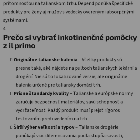
prítomnosťou na talianskom trhu. Depend ponúka špecifické
produkty pre ženy aj mužov s vedecky overenými absorpčnými
systémami.
4
Prečo si vybrať inkotinenčné pomôcky
z il primo
Originálne talianske balenia
– Všetky produkty sú
presne také, aké nájdete na pultoch talianskych lekární a
drogérií. Nie sú to lokalizované verzie, ale originálne
balenia určené pre taliansky domáci trh.
Prísne štandardy kvality
– Talianske a európske normy
zaručujú bezpečnosť materiálov, savú schopnosť a
vydržateľnosť. Každý produkt musí prejsť rígoros
testovaním pred uvedením na trh.
Širší výber veľkostí a typov
– Talianske drogérie
ponúkajú viac diferencovania podľa stupňa savosti,