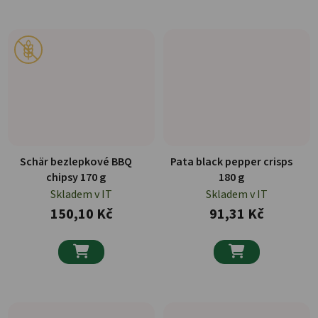
Schär bezlepkové BBQ
Pata black pepper crisps
chipsy 170 g
180 g
Skladem v IT
Skladem v IT
150,10 Kč
91,31 Kč

