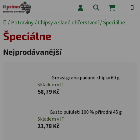
Přejít na obsah
Hledat
NÁKUPNÍ
Domů
/
Potraviny
/
Chipsy a slané občerstvení
/
Špeciálne
Špeciálne
Nejprodávanější
Groksi grana padano chipsy 60 g
Skladem v IT
58,79 Kč
Gusto pufuleti 100 % přírodní 45 g
Skladem v IT
21,78 Kč