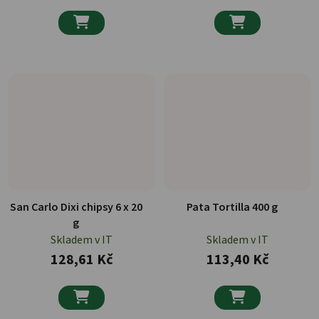


San Carlo Dixi chipsy 6 x 20
Pata Tortilla 400 g
g
Skladem v IT
Skladem v IT
128,61 Kč
113,40 Kč

