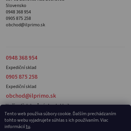
Slovensko
0948 368 954
0905 875 258
obchod@ilprimo.sk
0948 368 954
Expediční sklad
0905 875 258
Expediční sklad
obchod@ilprimo.sk
V případě dotazů nás kontaktujte
Tento web používa súbory cookie. Ďalším prechádzaním
tohto webu vyjadrujete súhlas s ich používaním. Viac
informácií
tu
.