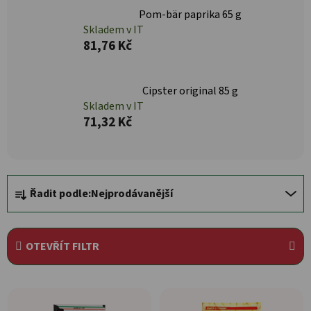
Pom-bär paprika 65 g
Skladem v IT
81,76 Kč
Cipster original 85 g
Skladem v IT
71,32 Kč
Řazení produktů
Řadit podle:
Nejprodávanější
OTEVŘÍT FILTR
Výpis produktů