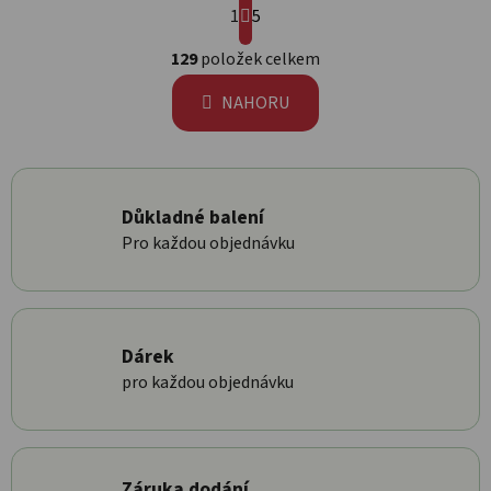
1
5
Ovládací prvky výpisu
129
položek celkem
NAHORU
Důkladné balení
Pro každou objednávku
Dárek
pro každou objednávku
Záruka dodání