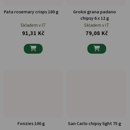
Pata rosemary crisps 180 g
Groksi grana padano
chipsy 6 x 12 g
Skladem v IT
Skladem v IT
91,31 Kč
79,08 Kč


Fonzies 100 g
San Carlo chipsy light 75 g