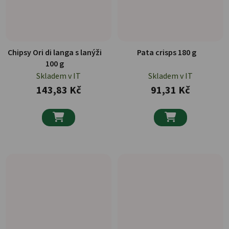
Chipsy Ori di langa s lanýži
Pata crisps 180 g
100 g
Skladem v IT
Skladem v IT
143,83 Kč
91,31 Kč

