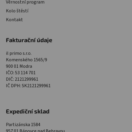
Věrnostní program
Kolo štěstí
Kontakt
Fakturační údaje
il primo s.r.o.
Komenského 1565/9
900 01 Modra
IČO: 53 114 701
DIČ: 2121299961
IČ DPH: SK2121299961
Expediční sklad
Partizánska 1584
957 01 Bánovce nad Bebravou