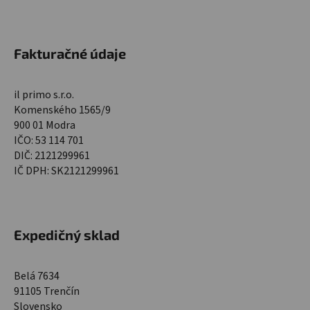
Fakturačné údaje
il primo s.r.o.
Komenského 1565/9
900 01 Modra
IČO: 53 114 701
DIČ: 2121299961
IČ DPH: SK2121299961
Expedičný sklad
Belá 7634
91105 Trenčín
Slovensko