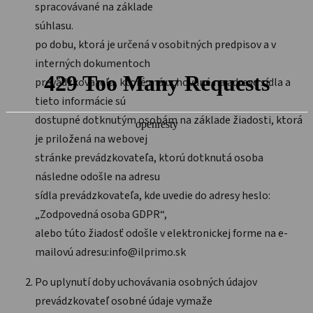
spracovávané na základe
súhlasu.
po dobu, ktorá je určená v osobitných predpisov a v
interných dokumentoch
prevádzkovateľa, ktoré má uchované na adrese sídla a
tieto informácie sú
dostupné dotknutým osobám na základe žiadosti, ktorá
je priložená na webovej
stránke prevádzkovateľa, ktorú dotknutá osoba
následne odošle na adresu
sídla prevádzkovateľa, kde uvedie do adresy heslo:
„Zodpovedná osoba GDPR“,
alebo túto žiadosť odošle v elektronickej forme na e-
mailovú adresu:info@ilprimo.sk
Po uplynutí doby uchovávania osobných údajov
prevádzkovateľ osobné údaje vymaže