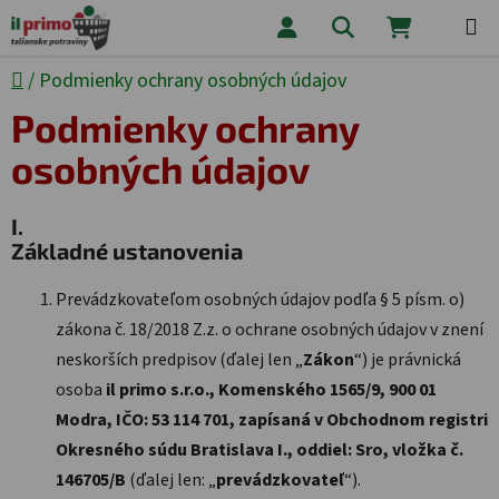
Prejsť na obsah
Hľadať
NÁKUPNÝ
Domov
/
Podmienky ochrany osobných údajov
Podmienky ochrany
osobných údajov
I.
Základné ustanovenia
Prevádzkovateľom osobných údajov podľa § 5 písm. o)
zákona č. 18/2018 Z.z. o ochrane osobných údajov v znení
neskorších predpisov (ďalej len „
Zákon
“) je právnická
osoba
il primo s.r.o., Komenského 1565/9, 900 01
Modra, IČO: 53 114 701, zapísaná v Obchodnom registri
Okresného súdu Bratislava I., oddiel: Sro, vložka č.
146705/B
(ďalej len: „
prevádzkovateľ
“).