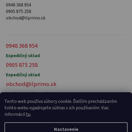
0948 368 954
0905 875 258
obchod@ilprimo.sk
0948 368 954
Expedičný sklad
0905 875 258
Expedičný sklad
obchod@ilprimo.sk
V prípade otázok nás kontaktujte
Tento web používa súbory cookie. Ďalším prechádzaním
tohto webu vyjadrujete súhlas s ich používaním. Viac
informácií
tu
.
Nastavenie