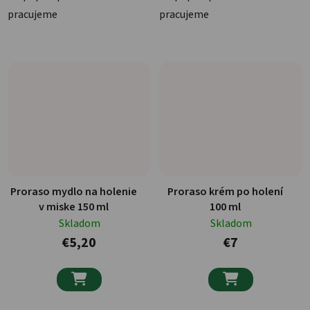
pracujeme
pracujeme
Proraso mydlo na holenie
Proraso krém po holení
v miske 150 ml
100 ml
Skladom
Skladom
€5,20
€7

