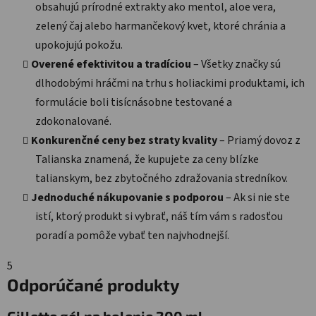
obsahujú prírodné extrakty ako mentol, aloe vera,
zelený čaj alebo harmančekový kvet, ktoré chránia a
upokojujú pokožu.
Overené efektivitou a tradíciou
– Všetky značky sú
dlhodobými hráčmi na trhu s holiackimi produktami, ich
formulácie boli tisícnásobne testované a
zdokonalované.
Konkurenčné ceny bez straty kvality
– Priamý dovoz z
Talianska znamená, že kupujete za ceny blízke
talianskym, bez zbytočného zdražovania stredníkov.
Jednoduché nákupovanie s podporou
– Ak si nie ste
istí, ktorý produkt si vybrať, náš tím vám s radosťou
poradí a pomôže vybať ten najvhodnejší.
5
Odporúčané produkty
Gillette gél na holenie 200 ml