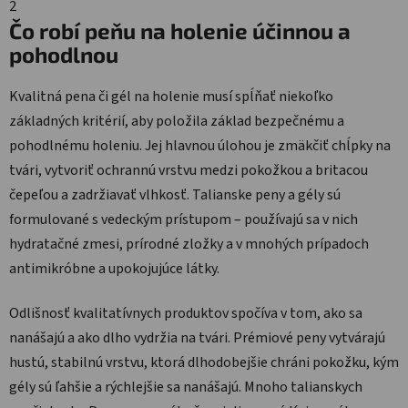
2
Čo robí peňu na holenie účinnou a
pohodlnou
Kvalitná pena či gél na holenie musí spĺňať niekoľko
základných kritérií, aby položila základ bezpečnému a
pohodlnému holeniu. Jej hlavnou úlohou je zmäkčiť chĺpky na
tvári, vytvoriť ochrannú vrstvu medzi pokožkou a britacou
čepeľou a zadržiavať vlhkosť. Talianske peny a gély sú
formulované s vedeckým prístupom – používajú sa v nich
hydratačné zmesi, prírodné zložky a v mnohých prípadoch
antimikróbne a upokojujúce látky.
Odlišnosť kvalitatívnych produktov spočíva v tom, ako sa
nanášajú a ako dlho vydržia na tvári. Prémiové peny vytvárajú
hustú, stabilnú vrstvu, ktorá dlhodobejšie chráni pokožku, kým
gély sú ľahšie a rýchlejšie sa nanášajú. Mnoho talianskych