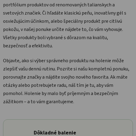
portfólium produktov od renomovaných talianskych a
svetových značiek. Či hľadáte klasickú peňu, inovatívny gél s
osviežujúcim účinkom, alebo špeciálny produkt pre citlivú
pokožu, v našej ponuke určite nájdete to, čo vám vyhovuje.
Všetky produkty boli vybrané s dôrazom na kvalitu,
bezpečnosť a efektivitu.
Objavte, ako si výber správneho produktu na holenie môže
zlepšiť vašu dennú rutinu. Pozrite si našu kompletnú ponuku,
porovnajte značky a nájdite svojho nového favorita. Ak máte
otázky alebo potrebujete radu, náš tím je tu, aby vám
pomohol. Holenie by malo byť príjemným a bezpečným
zážitkom – a to vám garantujeme.
Dôkladné balenie