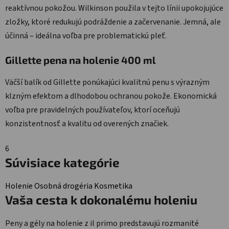
reaktívnou pokožou. Wilkinson použila v tejto línii upokojujúce
zložky, ktoré redukujú podráždenie a začervenanie. Jemná, ale
účinná – ideálna voľba pre problematickú pleť.
Gillette pena na holenie 400 ml
Väčší balík od Gillette ponúkajúci kvalitnú penu s výrazným
klzným efektom a dlhodobou ochranou pokože. Ekonomická
voľba pre pravidelných používateľov, ktorí oceňujú
konzistentnosť a kvalitu od overených značiek.
6
Súvisiace kategórie
Holenie
Osobná drogéria
Kosmetika
Vaša cesta k dokonalému holeniu
Peny a gély na holenie z il primo predstavujú rozmanité