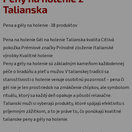
Talianska
Pena a gély na holenie · 38 produktov
Pena na holenie
Gél na holenie
Talianska kvalita
Citlivá
pokožka
Prémiové značky
Prírodné zloženie
Italianské
výrobky
Kvalitné holenie
Peny a gély na holenie sú základným kameňom každodennej
péče o bradúňu a pleť u mužov. V talianskej tradícii sa
starostlivosti o holenie venuje osobitnú pozornosť – pena či
gél nie je len prostriedok na zmäkčenie chĺpkov, ale symbolom
rituálu, ktorý sa každý deň opakuje a pôsobí relaxačne.
Talianski muži si vyberajú produkty, ktoré spájajú efektivitu s
príjemným zážitkom, a to je práve to, čo ponúkajú kvalitné
talianske peny a gély na holenie.