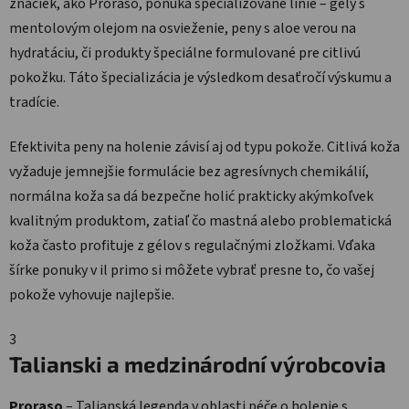
značiek, ako Proraso, ponúka špecializované línie – gély s
mentolovým olejom na osvieženie, peny s aloe verou na
hydratáciu, či produkty špeciálne formulované pre citlivú
pokožku. Táto špecializácia je výsledkom desaťročí výskumu a
tradície.
Efektivita peny na holenie závisí aj od typu pokože. Citlivá koža
vyžaduje jemnejšie formulácie bez agresívnych chemikálií,
normálna koža sa dá bezpečne holić prakticky akýmkoľvek
kvalitným produktom, zatiaľ čo mastná alebo problematická
koža často profituje z gélov s regulačnými zložkami. Vďaka
šírke ponuky v il primo si môžete vybrať presne to, čo vašej
pokože vyhovuje najlepšie.
3
Talianski a medzinárodní výrobcovia
Proraso
– Talianská legenda v oblasti péče o holenie s