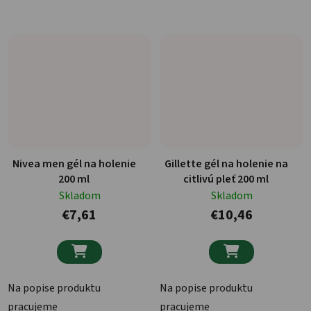
Nivea men gél na holenie
Gillette gél na holenie na
200 ml
citlivú pleť 200 ml
Skladom
Skladom
€7,61
€10,46


Na popise produktu
Na popise produktu
pracujeme
pracujeme