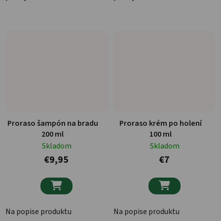
Proraso šampón na bradu
Proraso krém po holení
200 ml
100 ml
Skladom
Skladom
€9,95
€7


Na popise produktu
Na popise produktu