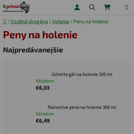
Prejsť na obsah
Hľadať
NÁKUPNÝ
Domov
/
Osobná drogéria
/
Holenie
/
Peny na holenie
Peny na holenie
Najpredávanejšie
Gillette gél na holenie 200 ml
Skladom
€6,03
Palmolive pena na holenie 300 ml
Skladom
€6,49