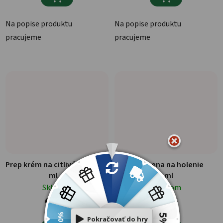
Na popise produktu
Na popise produktu
pracujeme
pracujeme
Prep krém na citlivú pleť 75
Imtesa pena na holenie
ml
300 ml
Skladom
Skladom
€6,14
€4,16