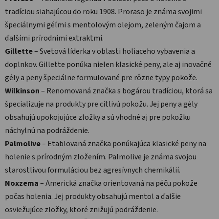
tradíciou siahajúcou do roku 1908. Proraso je známa svojimi
špeciálnymi géľmi s mentolovým olejom, zeleným čajom a
ďalšími prírodními extraktmi.
Gillette
– Svetová líderka v oblasti holiaceho vybavenia a
doplnkov. Gillette ponúka nielen klasické peny, ale aj inovačné
gély a peny špeciálne formulované pre rôzne typy pokože.
Wilkinson
– Renomovaná značka s bogárou tradíciou, ktorá sa
špecializuje na produkty pre citlivú pokožu. Jej peny a gély
obsahujú upokojujúce zložky a sú vhodné aj pre pokožku
náchylnú na podráždenie.
Palmolive
– Etablovaná značka ponúkajúca klasické peny na
holenie s prírodným zložením. Palmolive je známa svojou
starostlivou formuláciou bez agresívnych chemikálií.
Noxzema
– Americká značka orientovaná na péču pokože
počas holenia. Jej produkty obsahujú mentol a ďalšie
osviežujúce zložky, ktoré znižujú podráždenie.