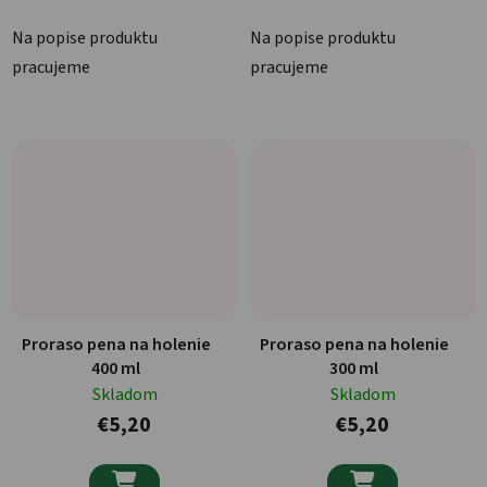
Na popise produktu
Na popise produktu
pracujeme
pracujeme
Proraso pena na holenie
Proraso pena na holenie
400 ml
300 ml
Skladom
Skladom
€5,20
€5,20

