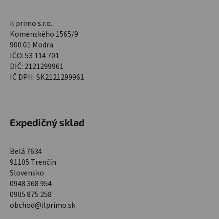
il primo s.r.o.
Komenského 1565/9
900 01 Modra
IČO: 53 114 701
DIČ: 2121299961
IČ DPH: SK2121299961
Expedičný sklad
Belá 7634
91105 Trenčín
Slovensko
0948 368 954
0905 875 258
obchod@ilprimo.sk