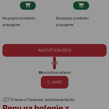


Na popise produktu
Na popise produktu
pracujeme
pracujeme
NAČÍTAŤ 8 ĎALŠÍCH
Stránkovanie
1
2
Ovládacie prvky výpisu
38
položiek celkom
HORE
🇮🇹 Priamo z Talianska · Schiuma da Barba
Peny na holenie
z