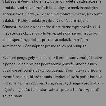
V kategórii Peny na holenie z il primo nájdete päťdesiatosem
produktov od najznámejších talianskych a medzinárodných
značiek ako Gillette, Wilkinson, Palmolive, Proraso, Noxzema
a ďalších. Každý produkt je vybraný s ohľadom na jeho
účinnosť, zloženie a bezpečnosť pre rôzne typy pokože. Či už
hľadáte klasickú peňu na holenie, gél s osviežujúcim účinkom
alebo špeciálny produkt pre citlivú pokožku, v našom
sortimente určite nájdete presne to, čo potrebujete.
Kvalitné peny a gély na holenie z il primo vám zaručujú hladké
a pohodlné holenie bez podráždenia pokože. Mnoho z nich
obsahuje prírodné zložky, hydrogenačné komplexy a prírodné
esenciálne oleje, ktoré chránia a hydratujú kožu počas holenia.
Filozofia il primo spočíva v tom, že aj v tých najmä produktoch
nájdete najlepšiu taliansku kvalitu – presne to, čo si vyberajú
Taliani sami.