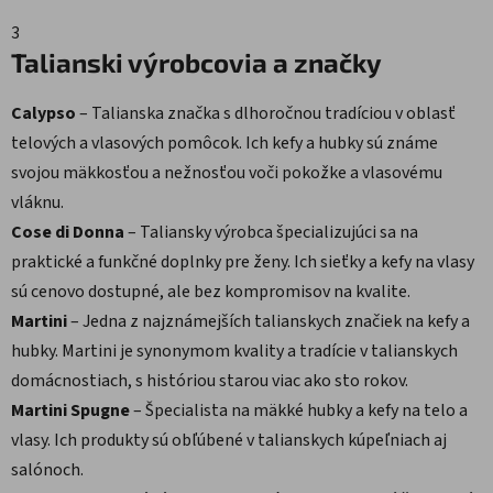
3
Talianski výrobcovia a značky
Calypso
– Talianska značka s dlhoročnou tradíciou v oblasť
telových a vlasových pomôcok. Ich kefy a hubky sú známe
svojou mäkkosťou a nežnosťou voči pokožke a vlasovému
vláknu.
Cose di Donna
– Taliansky výrobca špecializujúci sa na
praktické a funkčné doplnky pre ženy. Ich sieťky a kefy na vlasy
sú cenovo dostupné, ale bez kompromisov na kvalite.
Martini
– Jedna z najznámejších talianskych značiek na kefy a
hubky. Martini je synonymom kvality a tradície v talianskych
domácnostiach, s históriou starou viac ako sto rokov.
Martini Spugne
– Špecialista na mäkké hubky a kefy na telo a
vlasy. Ich produkty sú obľúbené v talianskych kúpeľniach aj
salónoch.