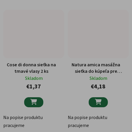
Cose di donna sieťka na
Natura amica masážna
tmavé vlasy 2 ks
sieťka do kúpeľa pre
mužov 30 g
Skladom
Skladom
€1,37
€4,18


Na popise produktu
Na popise produktu
pracujeme
pracujeme