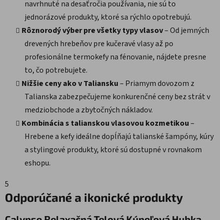
navrhnuté na desaťročia používania, nie sú to
jednorázové produkty, ktoré sa rýchlo opotrebujú.
Rôznorodý výber pre všetky typy vlasov
– Od jemných
drevených hrebeňov pre kučeravé vlasy až po
profesionálne termokefy na fénovanie, nájdete presne
to, čo potrebujete.
Nižšie ceny ako v Taliansku
– Priamym dovozom z
Talianska zabezpečujeme konkurenčné ceny bez strát v
medziobchode a zbytočných nákladov.
Kombinácia s talianskou vlasovou kozmetikou
–
Hrebene a kefy ideálne dopĺňajú talianské šampóny, kúry
a stylingové produkty, ktoré sú dostupné v rovnakom
eshopu.
5
Odporúčané a ikonické produkty
Calypso Relaxačná Telová Kúpeľová Hubka