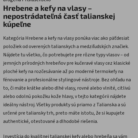
Hrebene a kefy na vlasy –
nepostrádateľná časť talianskej
kúpeľne
Kategória Hrebene a kefy na vlasy ponúka viac ako päťdesiat
položiek od overených talianskych a medziľudských značiek.
Nájdete tu všetko, čo potrebujete pre rôzne typy vlasov – od
jemných prírodných hrebeňov pre kučeravé vlasy cez klasické
ploché kefy na rozčesávanie až po moderné termokefy na
fénovanie a profesionálne stylingové nástroje. Bez ohľadu na
to, či máte krátke alebo dlhé vlasy, rovné alebo vlnité, citlivú
alebo odolnú pokožku kože hlavy, v tejto kategórii nájdete
ideálny nástroj. Všetky produkty sú priamo z Talianska a sú
určené pre taliansky trh, preto máte istotu, že si kupujete
authentické, otestované a dlhodobé riešenia.
Investícia do kvalitnej talianskej kefy alebo hrebeňa sa vám