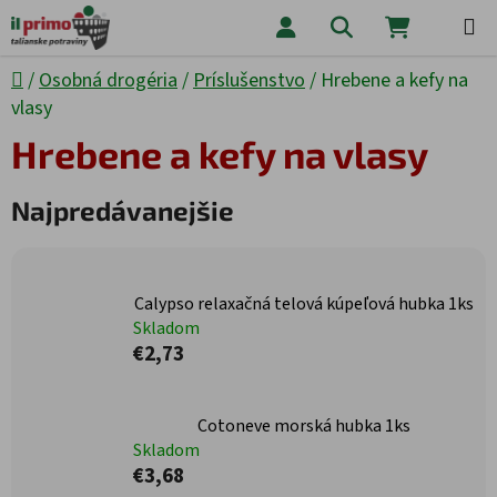
Prejsť na obsah
Hľadať
NÁKUPNÝ
Domov
/
Osobná drogéria
/
Príslušenstvo
/
Hrebene a kefy na
vlasy
Hrebene a kefy na vlasy
Najpredávanejšie
Calypso relaxačná telová kúpeľová hubka 1ks
Skladom
€2,73
Cotoneve morská hubka 1ks
Skladom
€3,68