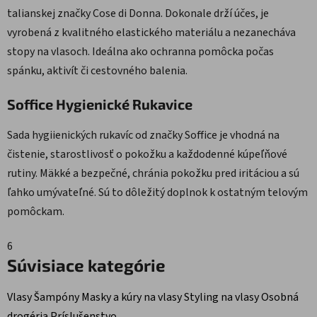
talianskej značky Cose di Donna. Dokonale drží účes, je
vyrobená z kvalitného elastického materiálu a nezanecháva
stopy na vlasoch. Ideálna ako ochranna pomôcka počas
spánku, aktivít či cestovného balenia.
Soffice Hygienické Rukavice
Sada hygiienických rukavíc od značky Soffice je vhodná na
čistenie, starostlivosť o pokožku a každodenné kúpeľňové
rutiny. Mäkké a bezpečné, chránia pokožku pred iritáciou a sú
ľahko umývateľné. Sú to dôležitý doplnok k ostatným telovým
pomôckam.
6
Súvisiace kategórie
Vlasy
Šampóny
Masky a kúry na vlasy
Styling na vlasy
Osobná
drogéria
Príslušenstvo