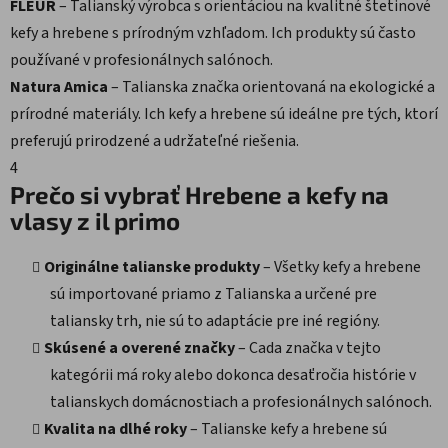
FLEUR
– Talianský výrobca s orientáciou na kvalitné štetinové
kefy a hrebene s prírodným vzhľadom. Ich produkty sú často
používané v profesionálnych salónoch.
Natura Amica
– Talianska značka orientovaná na ekologické a
prírodné materiály. Ich kefy a hrebene sú ideálne pre tých, ktorí
preferujú prirodzené a udržateľné riešenia.
4
Prečo si vybrať Hrebene a kefy na
vlasy z il primo
Originálne talianske produkty
– Všetky kefy a hrebene
sú importované priamo z Talianska a určené pre
taliansky trh, nie sú to adaptácie pre iné regióny.
Skúsené a overené značky
– Cada značka v tejto
kategórii má roky alebo dokonca desaťročia histórie v
talianskych domácnostiach a profesionálnych salónoch.
Kvalita na dlhé roky
– Talianske kefy a hrebene sú