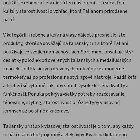
použití. Hrebene a kefy nie sú len nástrojmi – sú súčasťou
kultúry starostlivosti o vzhľad, ktorá Talianom prirodzene
patrí.
V kategórii Hrebene a kefy na vlasy nájdete presne tie isté
produkty, ktoré sa dovážajú na taliansky trh a ktoré Taliani
používajú vo svojich domácnostiach. Sortiment obsahuje štyri
desiatky položiek od overených talianskych a medziľudských
značiek – od klasických drevených hrebeňov cez moderné
termokefy až po profesionálne stylingové nástroje. Každá kefa
a hrebeň sú vybrané tak, aby splnili vysoké kritériá kvality a
funkčnosti. Ponuka pokrýva všetky potreby: rozčesávanie,
fénovanie, styling, starostlivosť o rôzne typy vlasov od
jemných až po silné a kučeravé.
Taliansky prístup k vlasovej starostlivosti je o tom, aby każdy
rituál česania bol príjemný a efektívny. Kvalitná kefa alebo