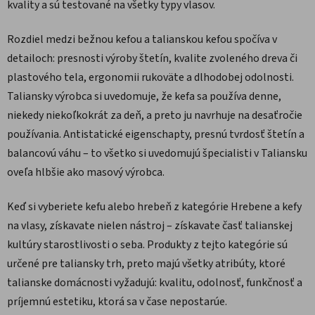
kvality a sú testované na všetky typy vlasov.
Rozdiel medzi bežnou kefou a talianskou kefou spočíva v
detailoch: presnosti výroby štetín, kvalite zvoleného dreva či
plastového tela, ergonomii rukoväte a dlhodobej odolnosti.
Taliansky výrobca si uvedomuje, že kefa sa používa denne,
niekedy niekoľkokrát za deň, a preto ju navrhuje na desaťročie
používania. Antistatické eigenschapty, presnú tvrdosť štetín a
balancovú váhu – to všetko si uvedomujú špecialisti v Taliansku
oveľa hlbšie ako masový výrobca.
Keď si vyberiete kefu alebo hrebeň z kategórie Hrebene a kefy
na vlasy, získavate nielen nástroj – získavate časť talianskej
kultúry starostlivosti o seba. Produkty z tejto kategórie sú
určené pre taliansky trh, preto majú všetky atribúty, ktoré
talianske domácnosti vyžadujú: kvalitu, odolnosť, funkčnosť a
príjemnú estetiku, ktorá sa v čase nepostarúe.