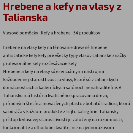
Hrebene a kefy na vlasy
z
Talianska
Vlasové pomôcky · Kefy a hrebene · 54 produktov
hrebene na vlasy
kefy na fénovanie
drevené hrebene
antistatické kefy
kefy pre všetky typy vlasov
talianske značky
profesionálne kefy
rozčesávacie kefy
Hrebene a kefy na vlasy sú esenciálnymi nástrojmi
každodennej starostlivosti o vlasy, ktoré sú v talianskych
domácnostiach a kaderníckych salónoch nenahraditeľné. V
Taliansku má história kvalitného spracovania dreva,
prírodných štetín a inovatívnych plastov bohatú tradíciu, ktorá
sa odráža v každom produkte z tejto kategórie. Taliansky
prístup k vlasovej starostlivosti je založený na rozumnosti,
funkcionalite a dlhodobej kvalite, nie na jednorázovom