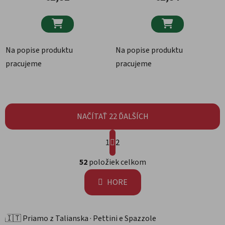


Na popise produktu
Na popise produktu
pracujeme
pracujeme
NAČÍTAŤ 22 ĎALŠÍCH
Stránkovanie
1
2
Ovládacie prvky výpisu
52
položiek celkom
HORE
🇮🇹 Priamo z Talianska · Pettini e Spazzole