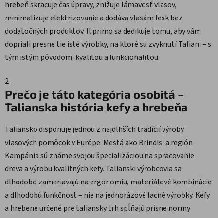
hrebeň skracuje čas úpravy, znižuje lámavosť vlasov,
minimalizuje elektrizovanie a dodáva vlasám lesk bez
dodatočných produktov. Il primo sa dedikuje tomu, aby vám
dopriali presne tie isté výrobky, na ktoré sú zvyknutí Taliani – s
tým istým pôvodom, kvalitou a funkcionalitou.
2
Prečo je táto kategória osobitá –
Talianska história kefy a hrebeňa
Taliansko disponuje jednou z najdlhších tradícií výroby
vlasových pomôcok v Európe. Mestá ako Brindisi a región
Kampánia sú známe svojou špecializáciou na spracovanie
dreva a výrobu kvalitných kefy. Talianski výrobcovia sa
dlhodobo zameriavajú na ergonomiu, materiálové kombinácie
a dlhodobú funkčnosť – nie na jednorázové lacné výrobky. Kefy
a hrebene určené pre taliansky trh spĺňajú prísne normy