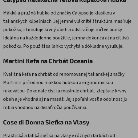
Mäkká a pružná hubka od značky Calypso je klasikou v
talianskych kúpeľniach. Jej jemné vláknité štruktúra masíruje
pokožku, stimuluje krvný obeh a odstraňuje mŕtve bunky.
Ideálna na každodenné použitie, jemná dokonca aj na citlivú
pokožku. Po použití sa ľahko vychytá a dôkladne vysušuje.
Martini Kefa na Chrbát Oceania
Kvalitná kefa na chrbát od renomovanej talianskej značky
Martini s prírodnou mäkkou hubkou a ergonomickou
rukoväťou. Dokonale čistí a masíruje chrbát, zlepšuje krvný
obeh a je vhodná aj na masáž. Jej spoľahlivosť a odolnosť ju
robia vhodnou na desaťročia používania.
Cose di Donna Sieťka na Vlasy
Praktická a ľahká sieťka na vlasy v rôznych farbách od