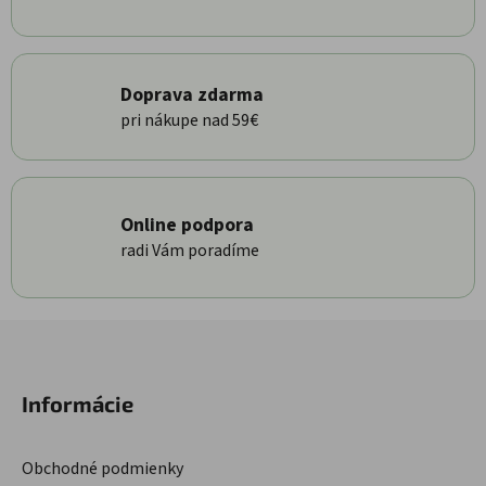
Doprava zdarma
pri nákupe nad 59€
Online podpora
radi Vám poradíme
Zápätie
Informácie
Obchodné podmienky