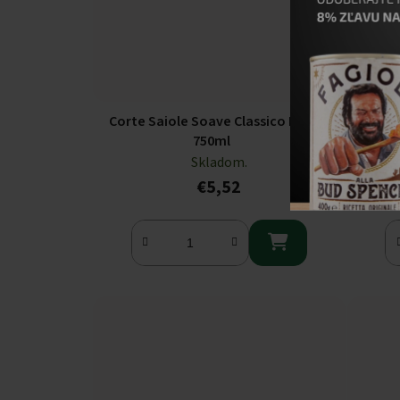
Corte Saiole Soave Classico DOC
Chiar
750ml
Skladom.
€5,52
