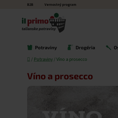
Prejsť na obsah
B2B
Vernostný program
Potraviny
Drogéria
O
Domov
/
Potraviny
/
Víno a prosecco
Víno a prosecco