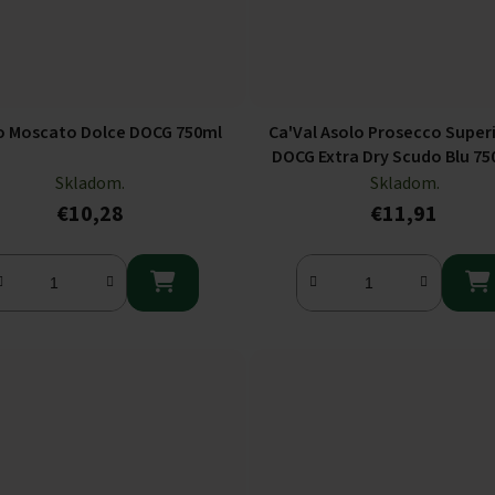
o Moscato Dolce DOCG 750ml
Ca'Val Asolo Prosecco Super
DOCG Extra Dry Scudo Blu 75
Skladom.
Skladom.
€10,28
€11,91

