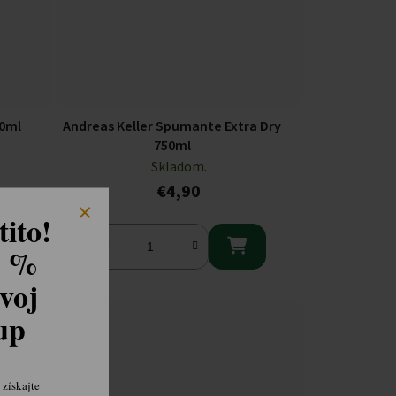
50ml
Andreas Keller Spumante Extra Dry
750ml
Skladom.
€4,90
ito!

8 %
voj
kup
získajte