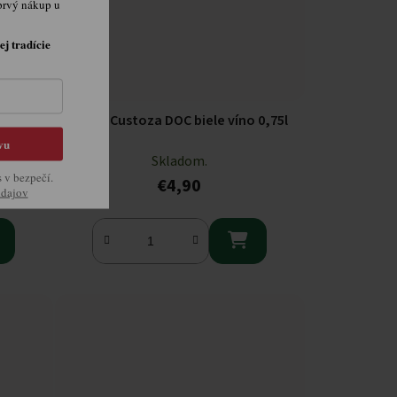
prvý nákup u
ej tradície
 750ml
Le Bisse Custoza DOC biele víno 0,75l
vu
Skladom.
s v bezpečí.
€4,90
údajov
