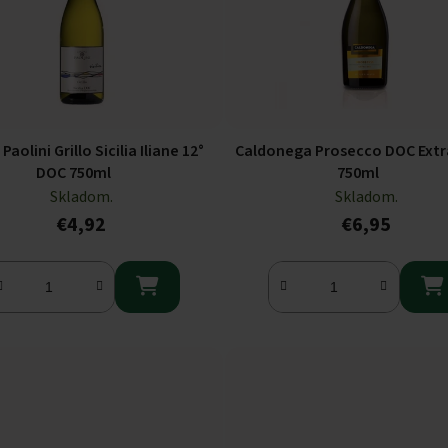
Paolini Grillo Sicilia Iliane 12°
Caldonega Prosecco DOC Extr
DOC 750ml
750ml
Skladom.
Skladom.
€4,92
€6,95

