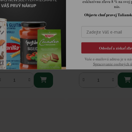
exkluzívnu zľavu 8 % na svoj 
nás.
Objavte chuť pravej Taliansk
elli Fragolino Rosso 750ml
Garda DOC Spumante Extra Dry
Odoslať a získať zľa
Skladom.
Skladom.
Vaše e-mailová adresa je u ná
€4,32
€7,04
Spracovanie osobných 

