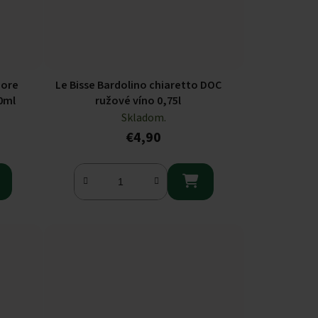
iore
Le Bisse Bardolino chiaretto DOC
0ml
ružové víno 0,75l
Skladom.
€4,90
