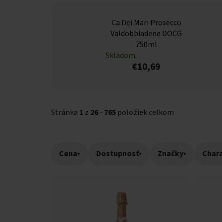
Ca Dei Mari Prosecco
Valdobbiadene DOCG
750ml
Skladom.
€10,69
Stránka
1
z
26
-
765
položiek celkom
Cena
▾
Dostupnosť
▾
Značky
▾
Chara
Výpis produktov