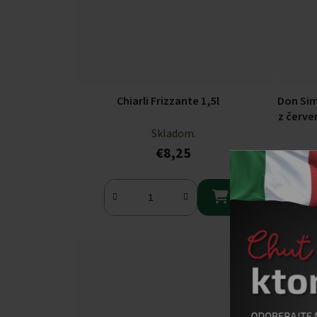
Chiarli Frizzante 1,5l
Don Sim
z červe
Skladom.
€8,25
