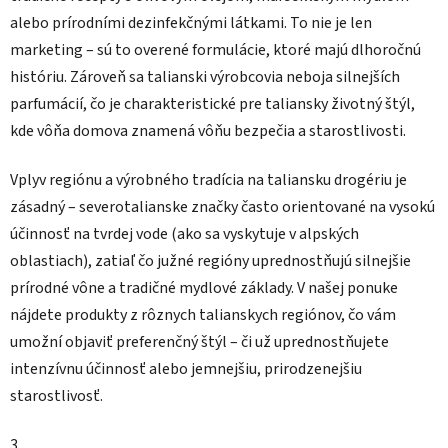
alebo prírodními dezinfekčnými látkami. To nie je len
marketing – sú to overené formulácie, ktoré majú dlhoročnú
históriu. Zároveň sa talianski výrobcovia neboja silnejších
parfumácií, čo je charakteristické pre taliansky životný štýl,
kde vôňa domova znamená vôňu bezpečia a starostlivosti.
Vplyv regiónu a výrobného tradícia na taliansku drogériu je
zásadný – severotalianske značky často orientované na vysokú
účinnosť na tvrdej vode (ako sa vyskytuje v alpských
oblastiach), zatiaľ čo južné regióny uprednostňujú silnejšie
prírodné vône a tradičné mydlové základy. V našej ponuke
nájdete produkty z rôznych talianskych regiónov, čo vám
umožní objaviť preferenčný štýl – či už uprednostňujete
intenzívnu účinnosť alebo jemnejšiu, prirodzenejšiu
starostlivosť.
3