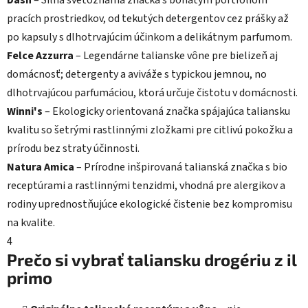
Dash
– Silná svetoznáma značka s bohatým portfóliom
pracích prostriedkov, od tekutých detergentov cez prášky až
po kapsuly s dlhotrvajúcim účinkom a delikátnym parfumom.
Felce Azzurra
– Legendárne talianske vône pre bielizeň aj
domácnosť; detergenty a aviváže s typickou jemnou, no
dlhotrvajúcou parfumáciou, ktorá určuje čistotu v domácnosti.
Winni's
– Ekologicky orientovaná značka spájajúca taliansku
kvalitu so šetrými rastlinnými zložkami pre citlivú pokožku a
prírodu bez straty účinnosti.
Natura Amica
– Prírodne inšpirovaná talianská značka s bio
receptúrami a rastlinnými tenzidmi, vhodná pre alergikov a
rodiny uprednostňujúce ekologické čistenie bez kompromisu
na kvalite.
4
Prečo si vybrať taliansku drogériu z il
primo