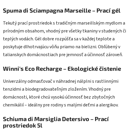
Spuma di Sciampagna Marseille – Prací gél
Tekutý prací prostriedok s tradičným marseillským mydlom a
prírodným obsahom, vhodný pre všetky tkaniny v studených či
teplých vodách. Gél dobre rozpúšťa sa v každej teplote a
poskytuje dlhotrvajúcu vôňu priamo na bielizni. Obľúbený v
talianskych domácnostiach pre jemnosť a účinnosť zároveň.
Winni's Eco Recharge – Ekologické čistenie
Univerzálny odmasťovač v náhradnej nálplni s rastlinnými
tenzidmi a biodegradovateľným zložením. Vhodný pre
domácnosti, ktoré chcú vysokú účinnosť bez zbytočných
chemikálií – ideálny pre rodiny s malými deťmi a alergikov.
Schiuma di Marsiglia Detersivo – Prací
prostriedok 5l