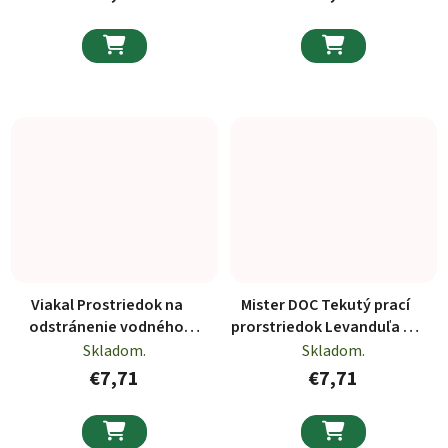


Viakal Prostriedok na
Mister DOC Tekutý prací
odstránenie vodného
prorstriedok Levanduľa na
kameňa 720ml
bielu a farebnú bielizeň 55
Skladom.
Skladom.
PD
€7,71
€7,71

