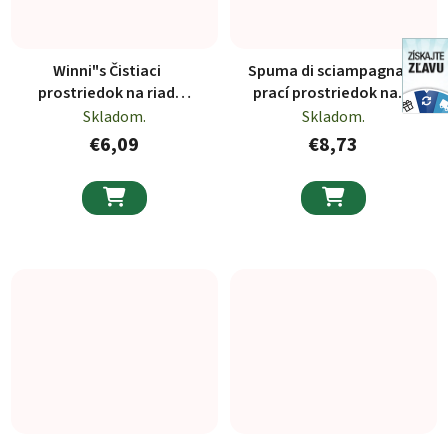
Winni"s Čistiaci
Spuma di sciampagna
prostriedok na riad
prací prostriedok na
náhradná náplň 900ml
čiernu bielizeň 30 praní
Skladom.
Skladom.
1,35 l
€6,09
€8,73

