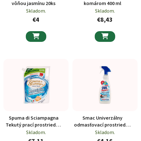
vôňou jasmínu 20ks
komárom 400 ml
Skladom.
Skladom.
€4
€8,43


Spuma di Sciampagna
Smac Univerzálny
Tekutý prací prostriedok
odmasťovací prostriedok
náhradná náplň 29 PD,
650ml
Skladom.
Skladom.
1305ml