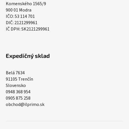
Komenského 1565/9
900 01 Modra
IČO: 53 114 701
DIČ: 2121299961
IČ DPH: SK2121299961
Expedičný sklad
Belá 7634
91105 Trenčín
Slovensko
0948 368 954
0905 875 258
obchod@ilprimo.sk