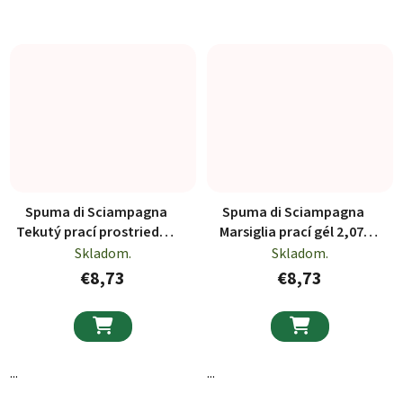
Spuma di Sciampagna
Spuma di Sciampagna
Tekutý prací prostriedok
Marsiglia prací gél 2,07l
na bielu bielizeň 46 PD,
46PD
Skladom.
Skladom.
2070ml
€8,73
€8,73


...
...