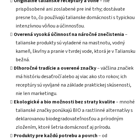
Originálne talianské receptúry a vône
– nie
prispôsobené ani zoslabené pre iné trhy; dostávate
presne to, čo používajú talianske domácnosti s typickou
intenzívnou vôňou a účinnosťou.
Overená vysoká účinnosť na náročné znečistenia
–
talianske produkty sú vyladené na mastnotu, vodný
kameň, škvŕny a pranie v tvrdej vode, ktorá je v Taliansku
bežná.
Dlhoročné tradície a overené značky
– väčšina značiek
má históriu desaťročí alebo aj viac ako sto rokov; ich
receptúry sú vyvíjané na základe praktickej skúsenosti,
nie len marketingu.
Ekologické a bio možnosti bez straty kvalite
– mnohé
talianské značky ponúkajú BIO a rastlinné alternatívy s
deklarovanou biodegradovateľnosťou a prírodným
zložením, ktoré šetria domácnosť aj prírodu.
Produkty pre každú potrebu a povrch
– od