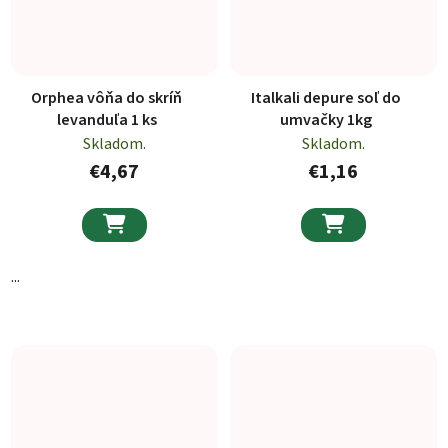
Orphea vôňa do skríň
Italkali depure soľ do
levanduľa 1 ks
umvačky 1kg
Skladom.
Skladom.
€4,67
€1,16


...