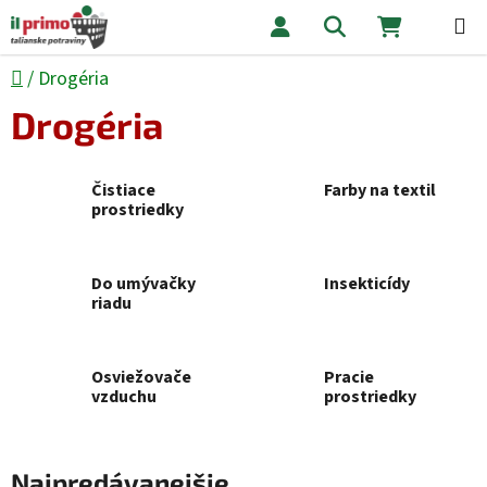
Prejsť na obsah
Hľadať
NÁKUPNÝ
Domov
/
Drogéria
Drogéria
Čistiace
Farby na textil
prostriedky
Do umývačky
Insekticídy
riadu
Osviežovače
Pracie
vzduchu
prostriedky
Najpredávanejšie