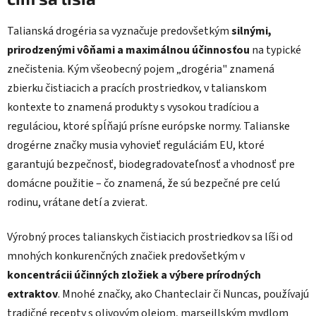
Talianská drogéria sa vyznačuje predovšetkým
silnými,
prirodzenými vôňami a maximálnou účinnosťou
na typické
znečistenia. Kým všeobecný pojem „drogéria" znamená
zbierku čistiacich a pracích prostriedkov, v talianskom
kontexte to znamená produkty s vysokou tradíciou a
reguláciou, ktoré spĺňajú prísne európske normy. Talianske
drogérne značky musia vyhovieť reguláciám EU, ktoré
garantujú bezpečnosť, biodegradovateľnosť a vhodnosť pre
domácne použitie – čo znamená, že sú bezpečné pre celú
rodinu, vrátane detí a zvierat.
Výrobný proces talianskych čistiacich prostriedkov sa líši od
mnohých konkurenčných značiek predovšetkým v
koncentrácii účinných zložiek a výbere prírodných
extraktov
. Mnohé značky, ako Chanteclair či Nuncas, používajú
tradičné recepty s olivovým olejom, marseillským mydlom