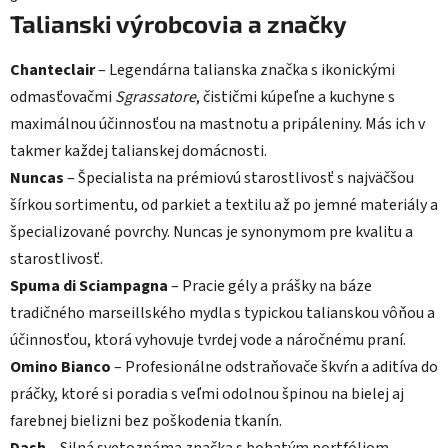
Talianski výrobcovia a značky
Chanteclair
– Legendárna talianska značka s ikonickými
odmasťovačmi
Sgrassatore
, čističmi kúpeľne a kuchyne s
maximálnou účinnosťou na mastnotu a pripáleniny. Más ich v
takmer každej talianskej domácnosti.
Nuncas
– Špecialista na prémiovú starostlivosť s najväčšou
šírkou sortimentu, od parkiet a textilu až po jemné materiály a
špecializované povrchy. Nuncas je synonymom pre kvalitu a
starostlivosť.
Spuma di Sciampagna
– Pracie gély a prášky na báze
tradičného marseillského mydla s typickou talianskou vôňou a
účinnosťou, ktorá vyhovuje tvrdej vode a náročnému praní.
Omino Bianco
– Profesionálne odstraňovače škvŕn a aditíva do
práčky, ktoré si poradia s veľmi odolnou špinou na bielej aj
farebnej bielizni bez poškodenia tkanín.