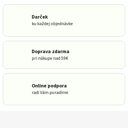
Darček
ku každej objednávke
Doprava zdarma
pri nákupe nad 59€
Online podpora
radi Vám poradíme
Zápätie