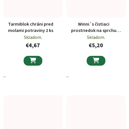
Tarmiblok chráni pred
Winni´s čistiaci
molami potraviny 2 ks
prostriedok na sprchu
500ml
Skladom.
Skladom.
€4,67
€5,20


...
...