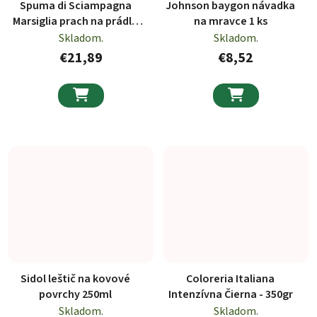
Spuma di Sciampagna
Johnson baygon návadka
Marsiglia prach na prádlo
na mravce 1 ks
4,14kg 92PD
Skladom.
Skladom.
€21,89
€8,52


Sidol leštič na kovové
Coloreria Italiana
povrchy 250ml
Intenzívna Čierna - 350gr
Skladom.
Skladom.