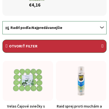
€4,16
Radenie produktov
Radiť podľa:
Najpredávanejšie
OTVORIŤ FILTER
Výpis produktov
Velas Čajové sviečky s
Raid sprej proti muchám a