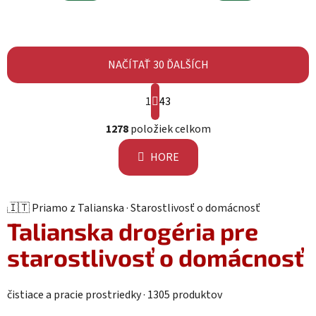
NAČÍTAŤ 30 ĎALŠÍCH
Stránkovanie
1
43
Ovládacie prvky výpisu
1278
položiek celkom
HORE
🇮🇹 Priamo z Talianska · Starostlivosť o domácnosť
Talianska drogéria pre
starostlivosť o
domácnosť
čistiace a pracie prostriedky · 1305 produktov