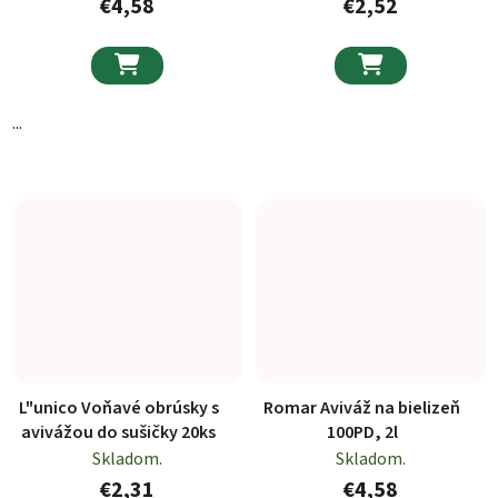
€4,58
€2,52


...
L"unico Voňavé obrúsky s
Romar Aviváž na bielizeň
avivážou do sušičky 20ks
100PD, 2l
Skladom.
Skladom.
€2,31
€4,58