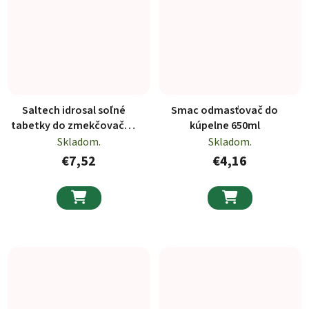
Saltech idrosal soľné
Smac odmasťovač do
tabetky do zmekčovačov
kúpelne 650ml
a čističiek vody 10kg
Skladom.
Skladom.
€7,52
€4,16

