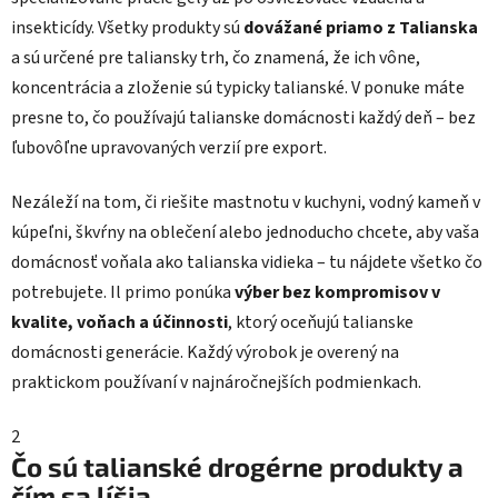
insekticídy. Všetky produkty sú
dovážané priamo z Talianska
a sú určené pre taliansky trh, čo znamená, že ich vône,
koncentrácia a zloženie sú typicky talianské. V ponuke máte
presne to, čo používajú talianske domácnosti každý deň – bez
ľubovôľne upravovaných verzií pre export.
Nezáleží na tom, či riešite mastnotu v kuchyni, vodný kameň v
kúpeľni, škvŕny na oblečení alebo jednoducho chcete, aby vaša
domácnosť voňala ako talianska vidieka – tu nájdete všetko čo
potrebujete. Il primo ponúka
výber bez kompromisov v
kvalite, voňach a účinnosti
, ktorý oceňujú talianske
domácnosti generácie. Každý výrobok je overený na
praktickom používaní v najnáročnejších podmienkach.
2
Čo sú talianské drogérne produkty a
čím sa líšia