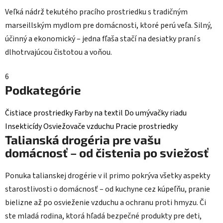
Veľká nádrž tekutého pracího prostriedku s tradičným
marseillským mydlom pre domácnosti, ktoré perú veľa. Silný,
účinný a ekonomický – jedna fľaša stačí na desiatky praní s
dlhotrvajúcou čistotou a voňou.
6
Podkategórie
Čistiace prostriedky
Farby na textil
Do umývačky riadu
Insekticídy
Osviežovače vzduchu
Pracie prostriedky
Talianská drogéria pre vašu
domácnosť – od čistenia po sviežosť
Ponuka talianskej drogérie v il primo pokrýva všetky aspekty
starostlivosti o domácnosť – od kuchyne cez kúpeľňu, pranie
bielizne až po osvieženie vzduchu a ochranu proti hmyzu. Či
ste mladá rodina, ktorá hľadá bezpečné produkty pre deti,