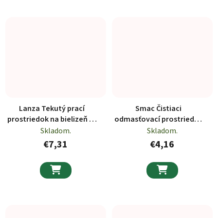
Lanza Tekutý prací
Smac Čistiaci
prostriedok na bielizeň 40
odmasťovací prostriedok
PD 2l
650ml
Skladom.
Skladom.
€7,31
€4,16

