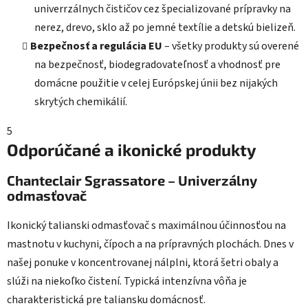
univerrzálnych čističov cez špecializované prípravky na
nerez, drevo, sklo až po jemné textílie a detskú bielizeň.
Bezpečnosť a regulácia EU
– všetky produkty sú overené
na bezpečnosť, biodegradovateľnosť a vhodnosť pre
domácne použitie v celej Európskej únii bez nijakých
skrytých chemikálií.
5
Odporúčané a ikonické produkty
Chanteclair Sgrassatore – Univerzálny
odmasťovač
Ikonický talianski odmasťovač s maximálnou účinnosťou na
mastnotu v kuchyni, čípoch a na prípravných plochách. Dnes v
našej ponuke v koncentrovanej nálplni, ktorá šetri obaly a
slúži na niekoľko čistení. Typická intenzívna vôňa je
charakteristická pre taliansku domácnosť.