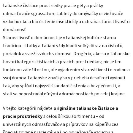
talianske čistiace prostriedky
pracie gély a prášky
odmasťovače sgrassatore
tablety do umývačky
osviežovače
vzduchu
eko a bio čistenie
insekticídy a ochrana
starostlivosť o
domácnosť
Starostlivosť o domácnosť je v talianskej kultúre starou
tradíciou – Italky a Taliani vždy kladli veľký dôraz na čistotu,
poriadok a svieži vzduch v domove. Drogéria, ako sa v Taliansku
hovorí kategórii čistiacich a pracích prostriedkov, nie je len
funkčnou záležitosťou, ale vyjadrením starostlivosti o rodinu a
svoj domov. Talianske značky sa v priebehu desaťročí vyvinuli
tak, aby spĺňali najvyšší štandard čistenia a bezpečnosti, a
stali sa nepostrádateľnými v domácnostiach po celej krajine.
V tejto kategórii nájdete
originálne talianske čistiace a
pracie prostriedky
s celou šírkou sortimentu – od
univerzálnych odmasťovačov a prípravkov na kúpeľňu cez
špecializované pracie gély až po osviežovače vzduchu a