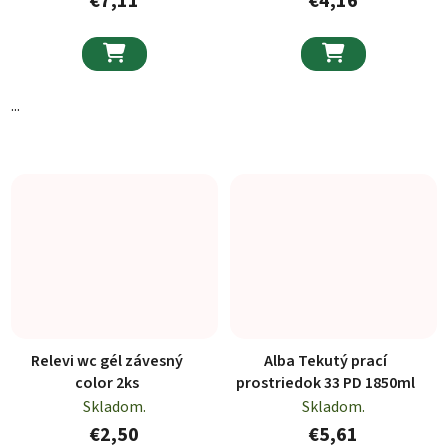
€7,11
€4,16


...
Relevi wc gél závesný
Alba Tekutý prací
color 2ks
prostriedok 33 PD 1850ml
Skladom.
Skladom.
€2,50
€5,61