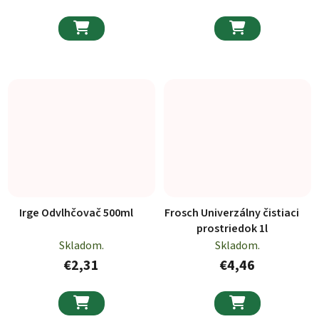


Irge Odvlhčovač 500ml
Frosch Univerzálny čistiaci
prostriedok 1l
Skladom.
Skladom.
€2,31
€4,46

