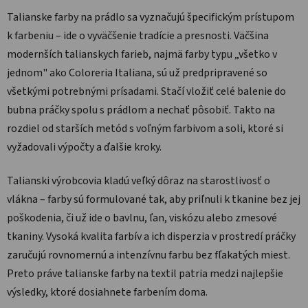
Talianske farby na prádlo sa vyznačujú špecifickým prístupom
k farbeniu – ide o vyväčšenie tradície a presnosti. Väčšina
modernších talianskych farieb, najmä farby typu „všetko v
jednom" ako Coloreria Italiana, sú už predpripravené so
všetkými potrebnými prísadami. Stačí vložiť celé balenie do
bubna práčky spolu s prádlom a nechať pôsobiť. Takto na
rozdiel od starších metód s voľným farbivom a soli, ktoré si
vyžadovali výpočty a ďalšie kroky.
Talianski výrobcovia kladú veľký dôraz na starostlivosť o
vlákna – farby sú formulované tak, aby priľnuli k tkanine bez jej
poškodenia, či už ide o bavlnu, ľan, viskózu alebo zmesové
tkaniny. Vysoká kvalita farbív a ich disperzia v prostredí práčky
zaručujú rovnomernú a intenzívnu farbu bez fľakatých miest.
Preto práve talianske farby na textil patria medzi najlepšie
výsledky, ktoré dosiahnete farbením doma.