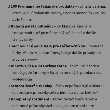
100 % originálne talianske produkty
– rovnaké balenia,
ktoré kupujú talianske rodiny, s nepozmenením kvalitou
a zložením.
Bohatá paleta odtieňov
– od klasickej čiernej a
tmavomodrej až po módne béžové, hnedé a ďalšie
trendy farby.
Jednoduché použitie aj pre začiatočníkov
– moderné
farby „všetko v jednom" nevyžadujú ďalšie prísady ani
zložité návody.
Dlhotrvajúca a intenzívna farba
– formulácia farieb
zaručuje, že farba vydržia aj po mnohých praniach bez
vyblednutia.
Starostlivosť o tkaniny
– farby nepoškodzujú vlákna a
odporúčané prípravky šetria jemnú a citlivú bielizeň.
Kompletný sortiment
– farby, zachytávače farieb a
ochranné prípravky všetko na jednom mieste pre