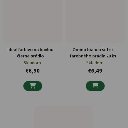
Ideal farbivo na bavlnu
Omino bianco šetrič
čierne prádlo
farebného prádla 20 ks
Skladom.
Skladom.
€6,90
€6,49

