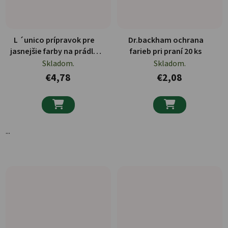
L ´unico prípravok pre
Dr.backham ochrana
jasnejšie farby na prádlo
farieb pri praní 20 ks
30 ks
Skladom.
Skladom.
€4,78
€2,08


...