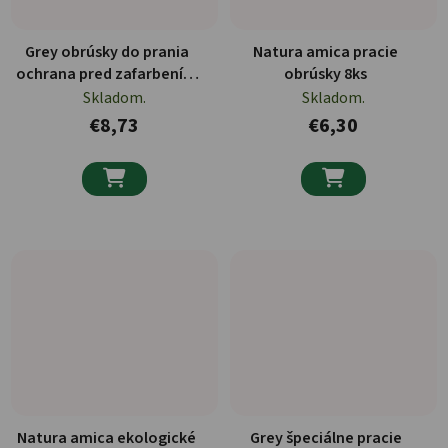
Grey obrúsky do prania
Natura amica pracie
ochrana pred zafarbením
obrúsky 8ks
18XXL ks
Skladom.
Skladom.
€8,73
€6,30


Natura amica ekologické
Grey špeciálne pracie