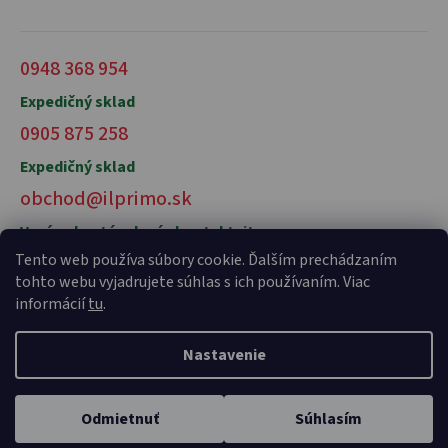
0948 368 954
Expedičný sklad
0905 875 258
Expedičný sklad
obchod@ilprimo.sk
V prípade otázok nás kontaktujte
Tento web používa súbory cookie. Ďalším prechádzaním
tohto webu vyjadrujete súhlas s ich používaním. Viac
informácií
tu
.
Nastavenie
Vytvoril Shoptet Premium
a
Adatelier
Odmietnuť
Súhlasím
Copyright 2026
il primo talianske potraviny
. Všetky práva
vyhradené.