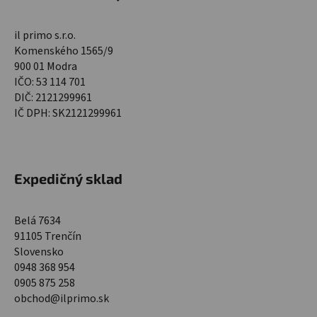
il primo s.r.o.
Komenského 1565/9
900 01 Modra
IČO: 53 114 701
DIČ: 2121299961
IČ DPH: SK2121299961
Expedičný sklad
Belá 7634
91105 Trenčín
Slovensko
0948 368 954
0905 875 258
obchod@ilprimo.sk