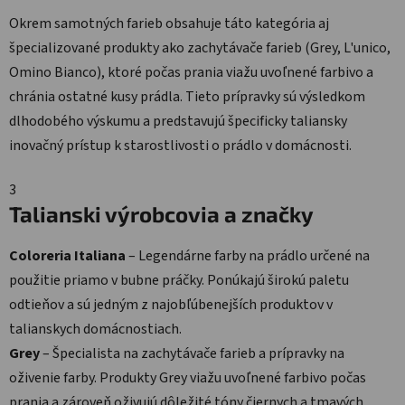
Okrem samotných farieb obsahuje táto kategória aj
špecializované produkty ako zachytávače farieb (Grey, L'unico,
Omino Bianco), ktoré počas prania viažu uvoľnené farbivo a
chránia ostatné kusy prádla. Tieto prípravky sú výsledkom
dlhodobého výskumu a predstavujú špecificky taliansky
inovačný prístup k starostlivosti o prádlo v domácnosti.
3
Talianski výrobcovia a značky
Coloreria Italiana
– Legendárne farby na prádlo určené na
použitie priamo v bubne práčky. Ponúkajú širokú paletu
odtieňov a sú jedným z najobľúbenejších produktov v
talianskych domácnostiach.
Grey
– Špecialista na zachytávače farieb a prípravky na
oživenie farby. Produkty Grey viažu uvoľnené farbivo počas
prania a zároveň oživujú dôležité tóny čiernych a tmavých