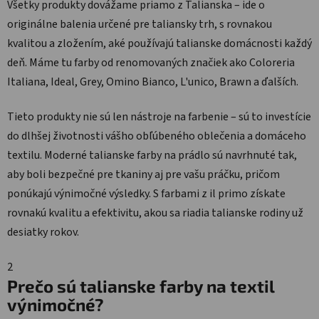
Všetky produkty dovážame priamo z Talianska – ide o
originálne balenia určené pre taliansky trh, s rovnakou
kvalitou a zložením, aké používajú talianske domácnosti každý
deň. Máme tu farby od renomovaných značiek ako Coloreria
Italiana, Ideal, Grey, Omino Bianco, L'unico, Brawn a ďalších.
Tieto produkty nie sú len nástroje na farbenie – sú to investície
do dlhšej životnosti vášho obľúbeného oblečenia a domáceho
textilu. Moderné talianske farby na prádlo sú navrhnuté tak,
aby boli bezpečné pre tkaniny aj pre vašu práčku, pričom
ponúkajú výnimočné výsledky. S farbami z il primo získate
rovnakú kvalitu a efektivitu, akou sa riadia talianske rodiny už
desiatky rokov.
2
Prečo sú talianske farby na textil
výnimočné?