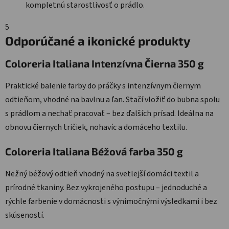
kompletnú starostlivosť o prádlo.
5
Odporúčané a ikonické produkty
Coloreria Italiana Intenzívna Čierna 350 g
Praktické balenie farby do práčky s intenzívnym čiernym
odtieňom, vhodné na bavlnu a ľan. Stačí vložiť do bubna spolu
s prádlom a nechať pracovať – bez ďalších prísad. Ideálna na
obnovu čiernych tričiek, nohavíc a domáceho textilu.
Coloreria Italiana Béžová farba 350 g
Nežný béžový odtieň vhodný na svetlejší domáci textil a
prírodné tkaniny. Bez vykrojeného postupu – jednoduché a
rýchle farbenie v domácnosti s výnimočnými výsledkami i bez
skúseností.