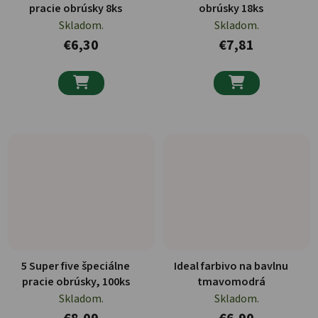
pracie obrúsky 8ks
obrúsky 18ks
Skladom.
Skladom.
€6,30
€7,81


5 Super five špeciálne
Ideal farbivo na bavlnu
pracie obrúsky, 100ks
tmavomodrá
Skladom.
Skladom.