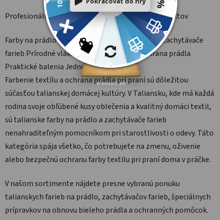
Profesionálne farbenie a ochrana prádla · 24 produktov
Farby na prádlo do práčky
Obnova farby textilu
Zachytávače
farieb
Prírodné vlákna
Talianske značky
Ochrana prádla
Praktické balenia
Jednoduché použitie
Farbenie textílu a ochrana prádla pri praní sú dôležitou
súčasťou talianskej domácej kultúry. V Taliansku, kde má každá
rodina svoje obľúbené kusy oblečenia a kvalitný domáci textil,
sú talianske farby na prádlo a zachytávače farieb
nenahraditeľným pomocníkom pri starostlivosti o odevy. Táto
kategória spája všetko, čo potrebujete na zmenu, oživenie
alebo bezpečnú ochranu farby textilu pri praní doma v práčke.
V našom sortimente nájdete presne vybranú ponuku
talianskych farieb na prádlo, zachytávačov farieb, špeciálnych
prípravkov na obnovu bieleho prádla a ochranných pomôcok.