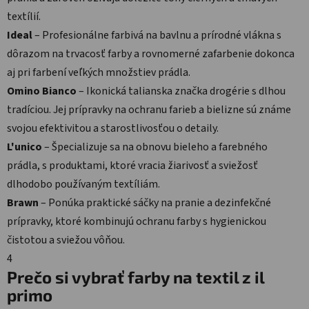
textílií.
Ideal
– Profesionálne farbivá na bavlnu a prírodné vlákna s
dôrazom na trvacosť farby a rovnomerné zafarbenie dokonca
aj pri farbení veľkých množstiev prádla.
Omino Bianco
– Ikonická talianska značka drogérie s dlhou
tradíciou. Jej prípravky na ochranu farieb a bielizne sú známe
svojou efektivitou a starostlivosťou o detaily.
L'unico
– Špecializuje sa na obnovu bieleho a farebného
prádla, s produktami, ktoré vracia žiarivosť a sviežosť
dlhodobo používaným textíliám.
Brawn
– Ponúka praktické sáčky na pranie a dezinfekčné
prípravky, ktoré kombinujú ochranu farby s hygienickou
čistotou a sviežou vôňou.
4
Prečo si vybrať farby na textil z il
primo