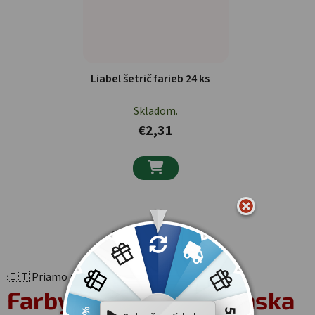
Liabel šetrič farieb 24 ks
Skladom.
€2,31

23
položiek celkom
Ovládacie prvky výpisu
🇮🇹 Priamo z Talianska · Colorazione Tessuti
Farby na textil
z Talianska