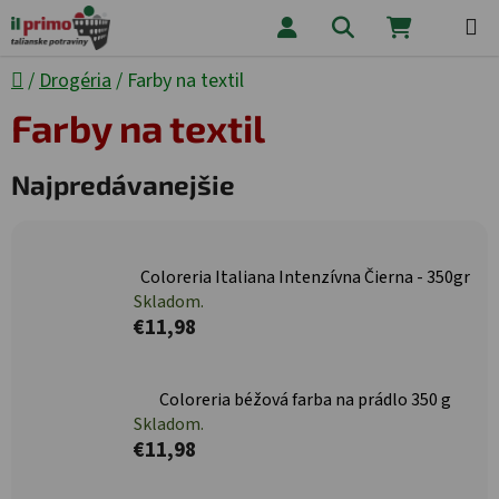
Prejsť na obsah
Hľadať
NÁKUPNÝ
Domov
/
Drogéria
/
Farby na textil
Farby na textil
Najpredávanejšie
Coloreria Italiana Intenzívna Čierna - 350gr
Skladom.
€11,98
Coloreria béžová farba na prádlo 350 g
Skladom.
€11,98