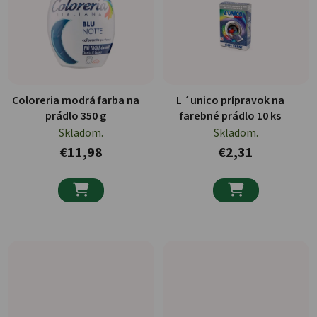
Coloreria modrá farba na
L ´unico prípravok na
prádlo 350 g
farebné prádlo 10 ks
Skladom.
Skladom.
€11,98
€2,31

