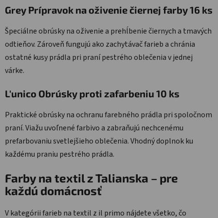
Grey Prípravok na oživenie čiernej farby 16 ks
Špeciálne obrúsky na oživenie a prehĺbenie čiernych a tmavých
odtieňov. Zároveň fungujú ako zachytávač farieb a chránia
ostatné kusy prádla pri praní pestrého oblečenia v jednej
várke.
L'unico Obrúsky proti zafarbeniu 10 ks
Praktické obrúsky na ochranu farebného prádla pri spoločnom
praní. Viažu uvoľnené farbivo a zabraňujú nechcenému
prefarbovaniu svetlejšieho oblečenia. Vhodný doplnok ku
každému praniu pestrého prádla.
Farby na textil z Talianska – pre
každú domácnosť
V kategórii farieb na textil z il primo nájdete všetko, čo