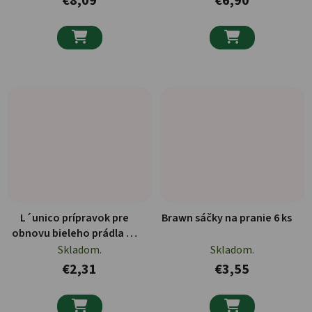
€8,09
€6,90


L´unico prípravok pre
Brawn sáčky na pranie 6 ks
obnovu bieleho prádla 12
ks
Skladom.
Skladom.
€2,31
€3,55

