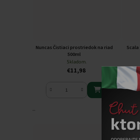
Nuncas Čistiaci prostriedok na riad
Scala 
500ml
Skladom.
€11,98

...
...