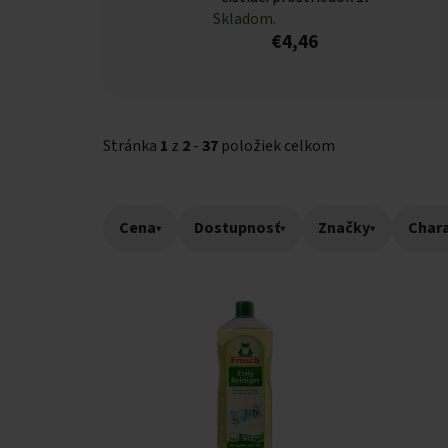
Skladom.
€4,46
Stránka
1
z
2
-
37
položiek celkom
Cena
▾
Dostupnosť
▾
Značky
▾
Chara
Výpis produktov