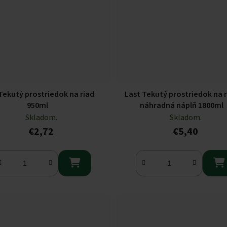
Tekutý prostriedok na riad
Last Tekutý prostriedok na 
950ml
náhradná náplň 1800ml
Skladom.
Skladom.
€2,72
€5,40

