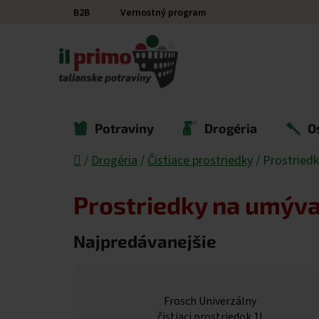
Prejsť na obsah
B2B
Vernostný program
Potraviny
Drogéria
O
Domov
/
Drogéria
/
Čistiace prostriedky
/
Prostriedk
Prostriedky na umýva
Najpredávanejšie
Frosch Univerzálny
čistiaci prostriedok 1l