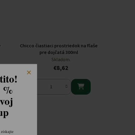
ý
Chicco čiastiaci prostriedok na fľaše
pre dojčatá 300ml
Skladom.
€8,62
ito!
8 %

voj
kup
získajte