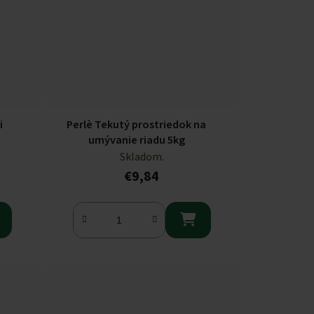
i
Perlè Tekutý prostriedok na
umývanie riadu 5kg
Skladom.
€9,84
