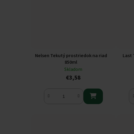
Nelsen Tekutý prostriedok na riad
Last 
850ml
Skladom
€3,58
