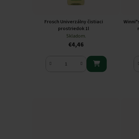
Frosch Univerzálny čistiaci
Winni"s
prostriedok 1l
Skladom.
€4,46
