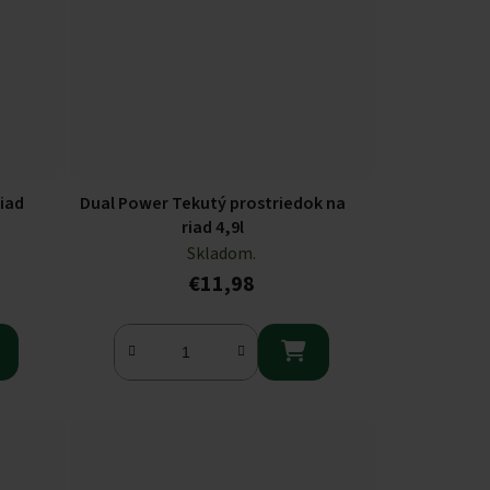
riad
Dual Power Tekutý prostriedok na
riad 4,9l
Skladom.
€11,98
