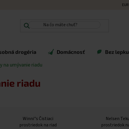
EUR
sobná drogéria
Domácnosť
Bez lepku,
y na umývanie riadu
nie riadu
Winni"s Čistiaci
Nelsen Tek
prostriedok na riad
prostriedok na