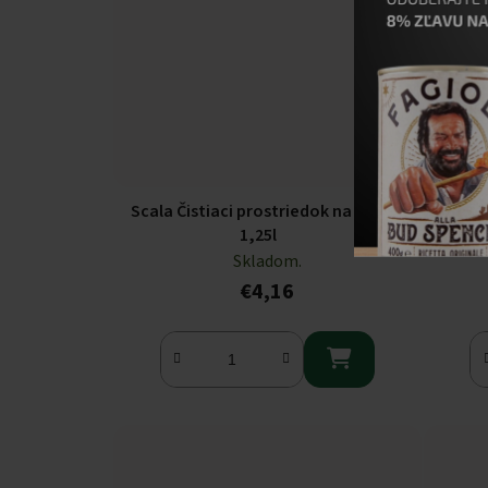
Scala Čistiaci prostriedok na riad
Sol
1,25l
Skladom.
€4,16
