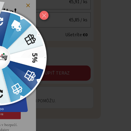
€5,91
/ ks
ito!
8 %
€5,85
/ ks
voj
Ušetríte
€0
kup
získajte
prvý nákup u
KÚPIŤ TERAZ
ej tradície
 OTÁZKU?
ECIALISTI VÁM RADI POMÔŽU.
vu
s v bezpečí.
údajov