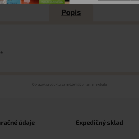
Popis
me
Obrázok produktu sa môže líšiť pri zmene obalu
uračné údaje
Expedičný sklad