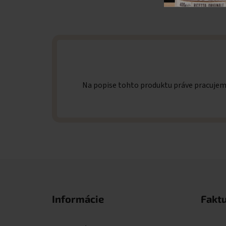
Na popise tohto produktu práve pracuje
Zápätie
Informácie
Fakt