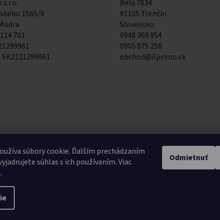
 s.r.o.
Belá 7634
kého 1565/9
91105 Trenčín
 Modra
Slovensko
 114 701
0948 368 954
121299961
0905 875 258
: SK2121299961
obchod@ilprimo.sk
0948 368 954
0
oužíva súbory cookie. Ďalším prechádzaním
Odmietnuť
Expedičný sklad
E
yjadrujete súhlas s ich používaním. Viac
u
.
ie
tky práva vyhradené.