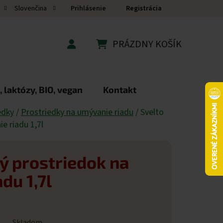
Prihlásenie
Registrácia
Slovenčina
PRÁZDNY KOŠÍK
NÁKUPNÝ KOŠÍK
 laktózy, BIO, vegan
Kontakt
edky
/
Prostriedky na umývanie riadu
/
Svelto
e riadu 1,7l
ý prostriedok na
du 1,7l
Skladom.