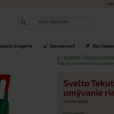
EUR
sobná drogéria
Domácnosť
Bez lepku,
Domov
/
Drogéria
/
Čistiace prostri
Tekutý prostriedok na umývani
Svelto Tekut
umývanie ria
Značka:
Svetlo
Dostupnosť