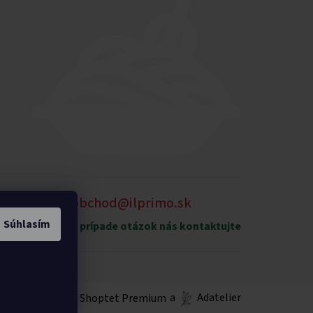
905 875 258
obchod@ilprimo.sk
Súhlasím
xpedičný sklad
V prípade otázok nás kontaktujte
Vytvoril Shoptet Premium
a
Adatelier