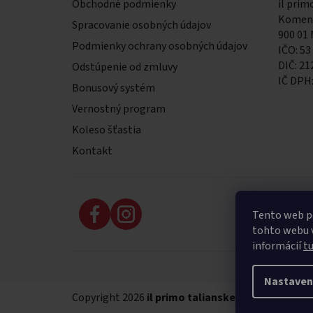
Obchodné podmienky
il primo
Komens
Spracovanie osobných údajov
900 01
Podmienky ochrany osobných údajov
IČO: 53
DIČ: 2
Odstúpenie od zmluvy
IČ DPH
Bonusový systém
Vernostný program
Koleso šťastia
Kontakt
Tento web p
tohto webu v
informácií
t
Nastaven
Copyright 2026
il primo talianske potraviny
. Vše