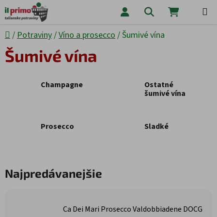
Prejsť na obsah
Hľadať
NÁKUPNÝ
Domov
/
Potraviny
/
Víno a prosecco
/
Šumivé vína
Šumivé vína
Champagne
Ostatné
šumivé vína
Prosecco
Sladké
Najpredávanejšie
Ca Dei Mari Prosecco Valdobbiadene DOCG