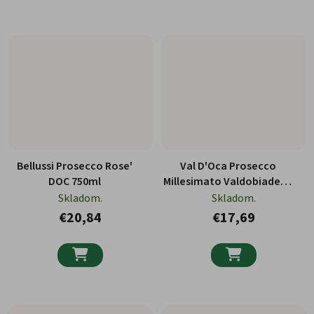
Bellussi Prosecco Rose'
Val D'Oca Prosecco
DOC 750ml
Millesimato Valdobiadene
Extra Dry 750ml
Skladom.
Skladom.
€20,84
€17,69

