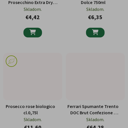
Prosecchino Extra Dry
Dolce 750ml
200ml
Skladom.
Skladom.
€4,42
€6,35


Prosecco rose biologico
Ferrari Spumante Trento
cl.0,75l
DOC Brut Confezione 2
Calici 750ml
Skladom.
Skladom.
€11,60
€64,28