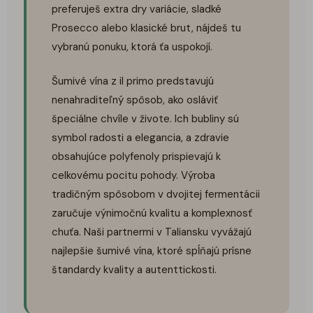
preferuješ extra dry variácie, sladké
Prosecco alebo klasické brut, nájdeš tu
vybranú ponuku, ktorá ťa uspokojí.
Šumivé vína z il primo predstavujú
nenahraditeľný spôsob, ako osláviť
špeciálne chvíle v živote. Ich bubliny sú
symbol radosti a elegancia, a zdravie
obsahujúce polyfenoly prispievajú k
celkovému pocitu pohody. Výroba
tradičným spôsobom v dvojitej fermentácii
zaručuje výnimočnú kvalitu a komplexnosť
chuťa. Naši partnermi v Taliansku vyvážajú
najlepšie šumivé vína, ktoré spĺňajú prísne
štandardy kvality a autenttickosti.