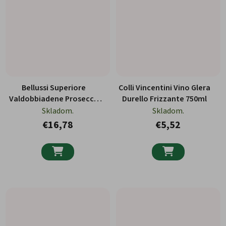
Bellussi Superiore
Colli Vincentini Vino Glera
Valdobbiadene Prosecco
Durello Frizzante 750ml
Extra Dry 750ml
Skladom.
Skladom.
€16,78
€5,52

