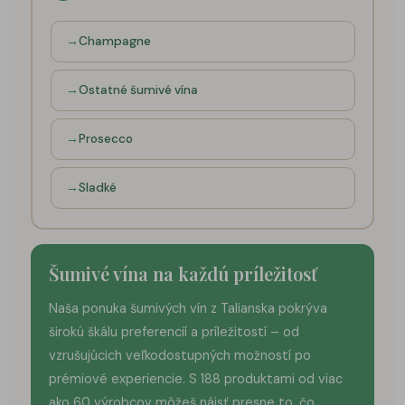
Champagne
Ostatné šumivé vína
Prosecco
Sladké
Šumivé vína na každú príležitosť
Naša ponuka šumivých vín z Talianska pokrýva
širokú škálu preferencií a príležitostí – od
vzrušujúcich veľkodostupných možností po
prémiové experiencie. S 188 produktami od viac
ako 60 výrobcov môžeš nájsť presne to, čo