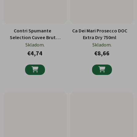
Contri Spumante
Ca Dei Mari Prosecco DOC
Selection Cuvee Brut
Extra Dry 750ml
750ml
Skladom.
Skladom.
€4,74
€8,66

