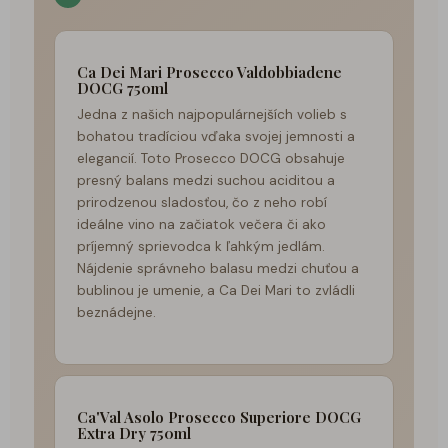
Ca Dei Mari Prosecco Valdobbiadene
DOCG 750ml
Jedna z našich najpopulárnejších volieb s
bohatou tradíciou vďaka svojej jemnosti a
elegancií. Toto Prosecco DOCG obsahuje
presný balans medzi suchou aciditou a
prirodzenou sladosťou, čo z neho robí
ideálne vino na začiatok večera či ako
príjemný sprievodca k ľahkým jedlám.
Nájdenie správneho balasu medzi chuťou a
bublinou je umenie, a Ca Dei Mari to zvládli
beznádejne.
Ca'Val Asolo Prosecco Superiore DOCG
Extra Dry 750ml