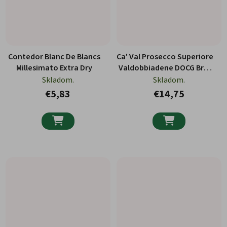
Contedor Blanc De Blancs
Ca' Val Prosecco Superiore
Millesimato Extra Dry
Valdobbiadene DOCG Brut
750ml
Skladom.
Skladom.
€5,83
€14,75

