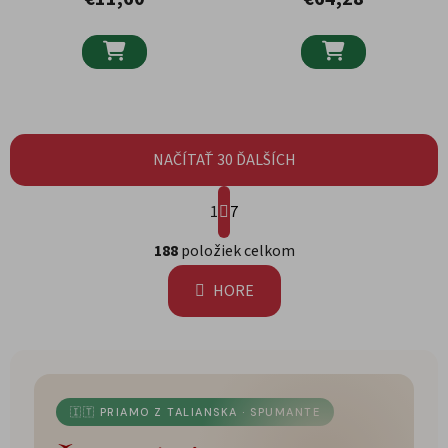


NAČÍTAŤ 30 ĎALŠÍCH
Stránkovanie
1
7
Ovládacie prvky výpisu
188
položiek celkom
HORE
🇮🇹 PRIAMO Z TALIANSKA · SPUMANTE