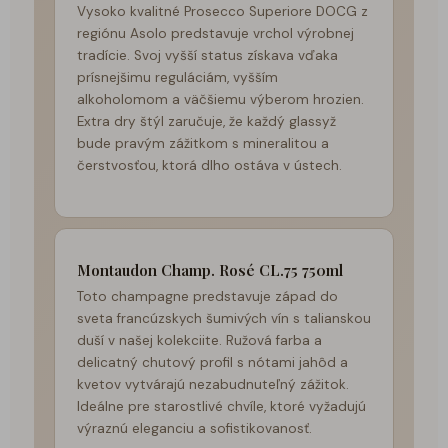
Vysoko kvalitné Prosecco Superiore DOCG z
regiónu Asolo predstavuje vrchol výrobnej
tradície. Svoj vyšší status získava vďaka
prísnejšimu reguláciám, vyšším
alkoholomom a väčšiemu výberom hrozien.
Extra dry štýl zaručuje, že každý glassyž
bude pravým zážitkom s mineralitou a
čerstvosťou, ktorá dlho ostáva v ústech.
Montaudon Champ. Rosé CL.75 750ml
Toto champagne predstavuje západ do
sveta francúzskych šumivých vín s talianskou
duší v našej kolekciite. Ružová farba a
delicatný chutový profil s nótami jahôd a
kvetov vytvárajú nezabudnuteľný zážitok.
Ideálne pre starostlivé chvíle, ktoré vyžadujú
výraznú eleganciu a sofistikovanosť.