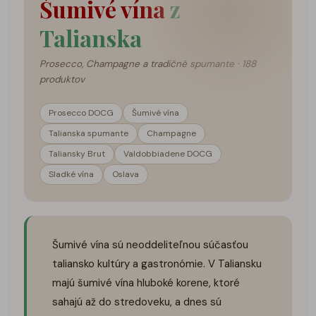
Šumivé vína
z
Talianska
Prosecco, Champagne a tradičné spumante · 188
produktov
Prosecco DOCG
Šumivé vína
Talianska spumante
Champagne
Taliansky Brut
Valdobbiadene DOCG
Sladké vína
Oslava
Šumivé vína sú neoddeliteľnou súčasťou
taliansko kultúry a gastronómie. V Taliansku
majú šumivé vína hluboké korene, ktoré
sahajú až do stredoveku, a dnes sú