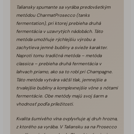
Taliansky spumante sa vyrába predovšetkým
metódou CharmatProsecco (tanks
fermentation), pri ktorej prebieha druhá
fermentácia v uzavrytých nádobách. Táto
metóda umožňuje rýchlejšiu výrobu a
zachytieva jemné bubliny a svieže karakter.
Naproti tomu tradičná metóda – metóda
classica – prebieha druhá fermentácia v
lahvach priamo, ako sa to robí pri Champagne.
Táto metóda vytvára väčší tlak, jemnejšie a
trvalejšie bubliny a komplexnejšie vône s nótami
fermentácie. Obe metódy majú svoj šarm a
vhodnosť podľa príležitosti.
Kvalita šumivého vína ovplyvňuje aj druh hrozna,
z ktorého sa vyrába. V Taliansku sa na Prosecco