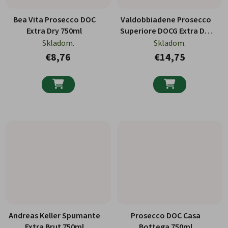
Bea Vita Prosecco DOC
Valdobbiadene Prosecco
Extra Dry 750ml
Superiore DOCG Extra Dry
750ml
Skladom.
Skladom.
€8,76
€14,75


Andreas Keller Spumante
Prosecco DOC Casa
Extra Brut 750ml
Bottega 750ml