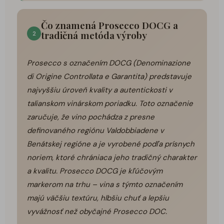
Čo znamená Prosecco DOCG a
tradičná metóda výroby
2
Prosecco s označením DOCG (Denominazione
di Origine Controllata e Garantita) predstavuje
najvyššiu úroveň kvality a autentickosti v
talianskom vinárskom poriadku. Toto označenie
zaručuje, že vino pochádza z presne
definovaného regiónu Valdobbiadene v
Benátskej regióne a je vyrobené podľa prísnych
noriem, ktoré chrániaca jeho tradičný charakter
a kvalitu. Prosecco DOCG je kľúčovým
markerom na trhu – vina s týmto označením
majú väčšiu textúru, hlbšiu chuť a lepšiu
vyvážnosť než obyčajné Prosecco DOC.