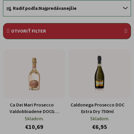
Radenie produktov
Radiť podľa:
Najpredávanejšie
OTVORIŤ FILTER
Výpis produktov
Ca Dei Mari Prosecco
Caldonega Prosecco DOC
Valdobbiadene DOCG
Extra Dry 750ml
750ml
Skladom.
Skladom.
€10,69
€6,95