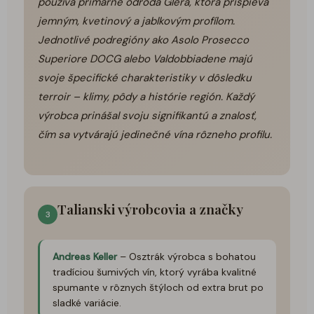
používa primárne odroda Glera, ktorá prispieva
jemným, kvetinový a jablkovým profílom.
Jednotlivé podregióny ako Asolo Prosecco
Superiore DOCG alebo Valdobbiadene majú
svoje špecifické charakteristiky v dôsledku
terroir – klimy, pôdy a histórie región. Každý
výrobca prinášal svoju signifikantú a znalosť,
čím sa vytvárajú jedinečné vína rôzneho profilu.
Talianski výrobcovia a značky
3
Andreas Keller
– Osztrák výrobca s bohatou
tradíciou šumivých vín, ktorý vyrába kvalitné
spumante v rôznych štýloch od extra brut po
sladké variácie.