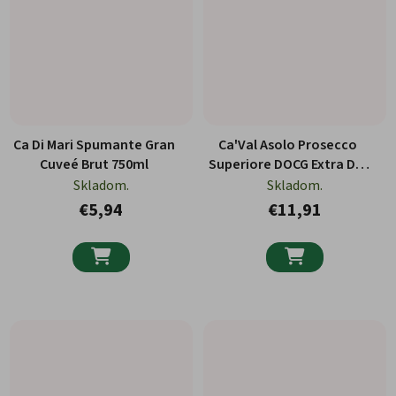
Ca Di Mari Spumante Gran
Ca'Val Asolo Prosecco
Cuveé Brut 750ml
Superiore DOCG Extra Dry
Scudo Blu 750ml
Skladom.
Skladom.
€5,94
€11,91

