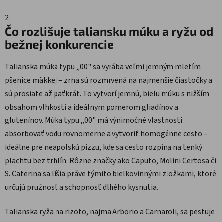
2
Čo rozlišuje taliansku múku a ryžu od
bežnej konkurencie
Talianska múka typu „00" sa vyrába veľmi jemným mletím
pšenice mäkkej – zrna sú rozmrvená na najmenšie čiastočky a
sú prosiate až päťkrát. To vytvorí jemnú, bielu múku s nižším
obsahom vlhkosti a ideálnym pomerom gliadínov a
glutenínov. Múka typu „00" má výnimočné vlastnosti
absorbovať vodu rovnomerne a vytvoriť homogénne cesto –
ideálne pre neapolskú pizzu, kde sa cesto rozpína na tenký
plachtu bez trhlín. Rôzne značky ako Caputo, Molini Certosa či
S. Caterina sa líšia práve týmito bielkovinnými zložkami, ktoré
určujú pružnosť a schopnosť dlhého kysnutia.
Talianska ryža na rizoto, najmä Arborio a Carnaroli, sa pestuje