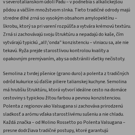
v severotalianskom údolí Padu – v podnebia s alkalickejšou
pôdou a väčším množstvom slnka. Tieto tradičné odrody majú
stredne dlhé zrná so vysokým obsahom amylopektínu –
škrobu, ktorý sa pri varení rozpúšťa a vytvára krémovú textúru.
Zrná si zachovávajú svoju štruktúru a nepadajú do kaše, čím
vytvárajú typickú „all\'onda" konzistenciu – vlniacu sa, ale nie
tekavú. Ryža prejde starostlivou kontrolou kvality a
opakovným premývaním, aby sa odstránili všetky nečistoty.
Semolina z tvrdej pšenice (grano duro) a polenta z tradičných
odrôd kukurice sú ďalšie piliere talianskej kuchyne. Semolina
má hrubšiu štruktúru, ktorá vytvorí ideálne cesto na domáce
cestoviny s typickou žltou farbou a pevnou konzistenciou.
Polenta z regionov ako Valsugana si zachováva prirodzenú
sladkosť a arómu vďaka starostlivému sušeniu a nie chladu.
Každá značka – od Molino Rossetto po Polenta Valsugana –
presne dodržiava tradičné postupy, ktoré garantujú