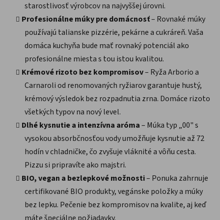
starostlivosť výrobcov na najvyššej úrovni.
Profesionálne múky pre domácnosť
– Rovnaké múky
používajú talianske pizzérie, pekárne a cukráreň. Vaša
domáca kuchyňa bude mať rovnaký potenciál ako
profesionálne miesta s tou istou kvalitou.
Krémové rizoto bez kompromisov
– Ryža Arborio a
Carnaroli od renomovaných ryžiarov garantuje hustý,
krémový výsledok bez rozpadnutia zrna. Domáce rizoto
všetkých typov na nový level.
Dlhé kysnutie a intenzívna aróma
– Múka typ „00" s
vysokou absorbčnosťou vody umožňuje kysnutie až 72
hodín v chladničke, čo zvyšuje vláknité a vôňu cesta.
Pizzu si pripravíte ako majstri.
BIO, vegan a bezlepkové možnosti
– Ponuka zahrnuje
certifikované BIO produkty, vegánske položky a múky
bez lepku. Pečenie bez kompromisov na kvalite, aj keď
máte špeciálne požiadavky.