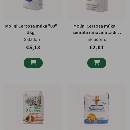
Molini Certosa múka "00"
Molini Certosa múka
5kg
semola rimacinata di
grano duro 1kg
Skladom.
Skladom.
€5,13
€2,01

