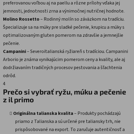
preferovanou voľbou aj na paellu a rôzne prílohy vďaka jej
jemnosti, jednotnosti zrna a výnimočnej nutričnej hodnote.
Molino Rossetto
– Rodinný molín so záväzkom na tradíciu.
Špecializuje sa na múky pre sladké pečenie, krupicu a múky s
optimalizovaným gluten pomerom na zdravšie a jemnejšie
pečenie.
Campanini
– Severoitalianská ryžiareň s tradíciou. Campanini
Arborio je známa vynikajúcim pomerom ceny a kvality, ale aj
dodržiavaním tradičných procesov pestovania a šľachtenia
odrôd.
4
Prečo si vybrať ryžu, múku a pečenie
z il primo
Originálna talianska kvalita
– Produkty pochádzajú
priamo z Talianska a sú určené pre taliansky trh, nie
prispôsobované na export. To zaručuje autentičnosť a