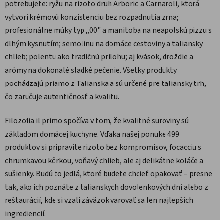
potrebujete: ryžu na rizoto druh Arborio a Carnaroli, ktorá
vytvorí krémovú konzistenciu bez rozpadnutia zrna;
profesionálne múky typ „00" a manitoba na neapolskú pizzu s
dlhým kysnutím; semolinu na domáce cestoviny a taliansky
chlieb; polentu ako tradičnú prílohu; aj kvások, droždie a
arómy na dokonalé sladké pečenie. Všetky produkty
pochádzajú priamo z Talianska a sú určené pre taliansky trh,
čo zaručuje autentičnosť a kvalitu.
Filozofia il primo spočíva v tom, že kvalitné suroviny sú
základom domácej kuchyne. Vďaka našej ponuke 499
produktov si pripravíte rizoto bez kompromisov, focacciu s
chrumkavou kôrkou, voňavý chlieb, ale aj delikátne koláče a
sušienky. Budú to jedlá, ktoré budete chcieť opakovať – presne
tak, ako ich poznáte z talianskych dovolenkových dní alebo z
reštaurácií, kde si vzali záväzok varovať sa len najlepších
ingrediencií.