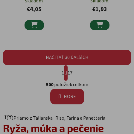
Skladom.
Skladom.
€4,05
€1,93


NAČÍTAŤ 30 ĎALŠÍCH
Stránkovanie
1
17
Ovládacie prvky výpisu
500
položiek celkom
HORE
🇮🇹 Priamo z Talianska · Riso, Farina e Panetteria
Ryža, múka a
pečenie