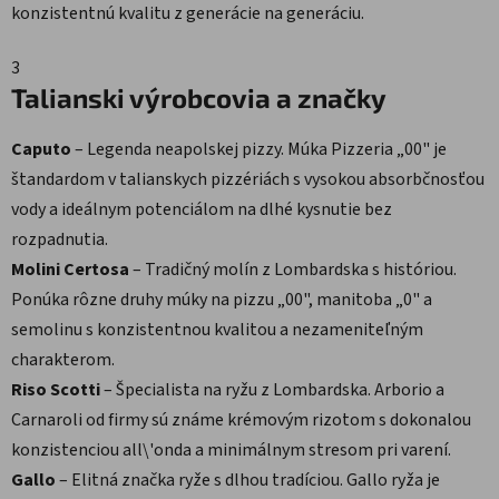
konzistentnú kvalitu z generácie na generáciu.
3
Talianski výrobcovia a značky
Caputo
– Legenda neapolskej pizzy. Múka Pizzeria „00" je
štandardom v talianskych pizzériách s vysokou absorbčnosťou
vody a ideálnym potenciálom na dlhé kysnutie bez
rozpadnutia.
Molini Certosa
– Tradičný molín z Lombardska s históriou.
Ponúka rôzne druhy múky na pizzu „00", manitoba „0" a
semolinu s konzistentnou kvalitou a nezameniteľným
charakterom.
Riso Scotti
– Špecialista na ryžu z Lombardska. Arborio a
Carnaroli od firmy sú známe krémovým rizotom s dokonalou
konzistenciou all\'onda a minimálnym stresom pri varení.
Gallo
– Elitná značka ryže s dlhou tradíciou. Gallo ryža je