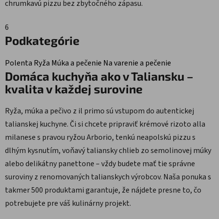
chrumkavú pizzu bez zbytočného zápasu.
6
Podkategórie
Polenta
Ryža
Múka a pečenie
Na varenie a pečenie
Domáca kuchyňa ako v Taliansku –
kvalita v každej surovine
Ryža, múka a pečivo z il primo sú vstupom do autentickej
talianskej kuchyne. Či si chcete pripraviť krémové rizoto alla
milanese s pravou ryžou Arborio, tenkú neapolskú pizzu s
dlhým kysnutím, voňavý taliansky chlieb zo semolinovej múky
alebo delikátny panettone – vždy budete mať tie správne
suroviny z renomovaných talianskych výrobcov. Naša ponuka s
takmer 500 produktami garantuje, že nájdete presne to, čo
potrebujete pre váš kulinárny projekt.