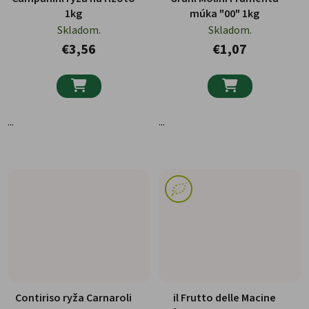
1kg
múka "00" 1kg
Skladom.
Skladom.
€3,56
€1,07


...
...
Contiriso ryža Carnaroli
il Frutto delle Macine