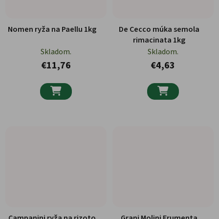
Nomen ryža na Paellu 1kg
De Cecco múka semola
rimacinata 1kg
Skladom.
Skladom.
€11,76
€4,63


Campanini ryža na rizoto
Grani Molini Frumenta