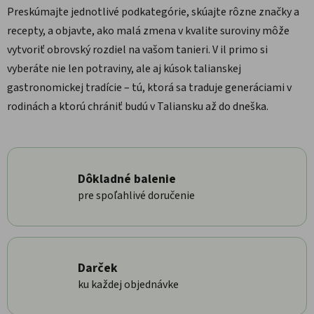
Preskúmajte jednotlivé podkategórie, skúajte rôzne značky a
recepty, a objavte, ako malá zmena v kvalite suroviny môže
vytvoriť obrovský rozdiel na vašom tanieri. V il primo si
vyberáte nie len potraviny, ale aj kúsok talianskej
gastronomickej tradície – tú, ktorá sa traduje generáciami v
rodinách a ktorú chrániť budú v Taliansku až do dneška.
Dôkladné balenie
pre spoľahlivé doručenie
Darček
ku každej objednávke