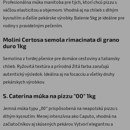
Profesionálna múka manitoba pre tých, ktorí chcú pizzu s
väčšou elasticitou a objemom. Vhodná aj na chlieb s dlhým
kysnutím a ďalšie pekárske výrobky. Balenie 5kg je ideálne pre
rodiny s pravidelným pečením.
Molini Certosa semola rimacinata di grano
duro 1kg
Semolina z tvrdej pšenice pre domáce cestoviny a taliansky
chlieb. Ryžovitá textúra a prírodná žltá farba zaručujú
autentický výsledok. Ideálna aj na focacciu a všetky druhy
pekárskych výrobkov.
S. Caterina múka na pizzu "00" 1kg
Jemná múka typu „00" prispôsobená na neapolskú pizzu s
dlhým kysnutím. Menej intenzívna ako Caputo, vhodná na
začiatočníkov aj skúsených pekárov. Vytvorí elegantnu a