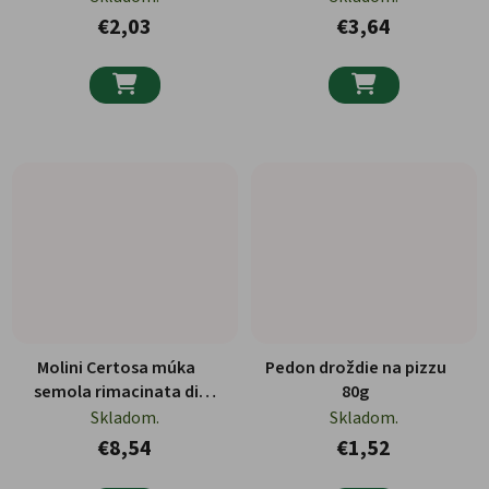
€2,03
€3,64


Molini Certosa múka
Pedon droždie na pizzu
semola rimacinata di
80g
grano duro 5kg
Skladom.
Skladom.
€8,54
€1,52