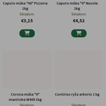
Caputo múka "00" Pizzeria
Caputo múka "0" Nuvola
1kg
1kg
Skladom.
Skladom.
€3,15
€4,52


Corona múka "0"
Contiriso ryža arborio 1 kg
manitoba W400 1kg
Skladom.
Skladom.