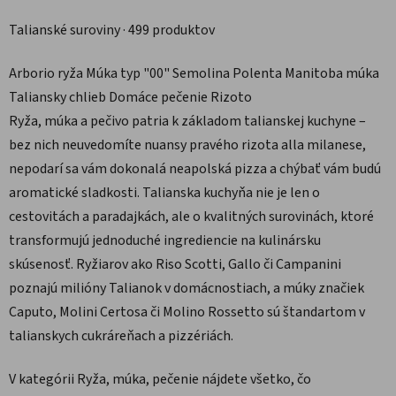
Talianské suroviny · 499 produktov
Arborio ryža
Múka typ "00"
Semolina
Polenta
Manitoba múka
Taliansky chlieb
Domáce pečenie
Rizoto
Ryža, múka a pečivo patria k základom talianskej kuchyne –
bez nich neuvedomíte nuansy pravého rizota alla milanese,
nepodarí sa vám dokonalá neapolská pizza a chýbať vám budú
aromatické sladkosti. Talianska kuchyňa nie je len o
cestovitách a paradajkách, ale o kvalitných surovinách, ktoré
transformujú jednoduché ingrediencie na kulinársku
skúsenosť. Ryžiarov ako Riso Scotti, Gallo či Campanini
poznajú milióny Talianok v domácnostiach, a múky značiek
Caputo, Molini Certosa či Molino Rossetto sú štandartom v
talianskych cukráreňach a pizzériách.
V kategórii Ryža, múka, pečenie nájdete všetko, čo