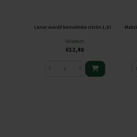
Lenor aviváž konvalinka citrón 1,8 l
Maliz
Skladom.
€12,48
