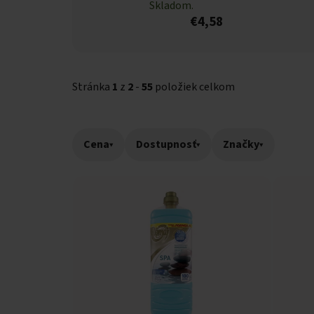
Skladom.
€4,58
Stránka
1
z
2
-
55
položiek celkom
Cena
▾
Dostupnosť
▾
Značky
▾
Výpis produktov