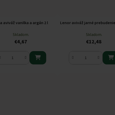
ia aviváž vanilka a argán 2 l
Lenor aviváž jarné prebudenie 
Skladom.
Skladom.
€4,67
€12,48

