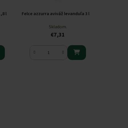
,8 l
Felce azzurra aviváž levanduľa 3 l
Skladom.
€7,31
