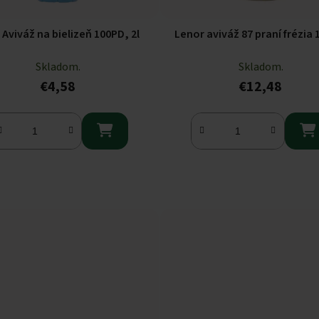
Romar Aviváž na bielizeň 100PD, 2l
Lenor aviváž 87 praní frézia 1
Skladom.
Skladom.
€4,58
€12,48

