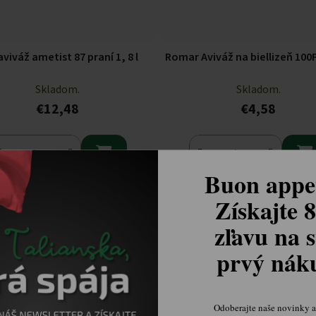
viváž ametist 87 praní 1, 8 l
Romar Aviváž na biellizeň 100P
Skladom.
Skladom.
€12,48
€4,58


Buon appet
Získajte 
zľavu na s
prvý ná
Odoberajte naše novinky a 