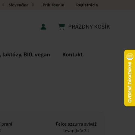
Prihlásenie
Registrácia
Slovenčina
PRÁZDNY KOŠÍK
NÁKUPNÝ KOŠÍK
 laktózy, BIO, vegan
Kontakt
 praní
Felce azzurra aviváž
l
levanduľa 3 l