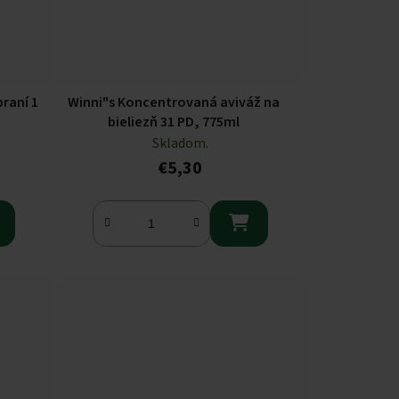
praní 1
Winni"s Koncentrovaná aviváž na
bieliezň 31 PD, 775ml
Skladom.
€5,30
