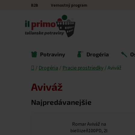
Prejsť na obsah
B2B
Vernostný program
Potraviny
Drogéria
O
Domov
/
Drogéria
/
Pracie prostriedky
/
Aviváž
Aviváž
Najpredávanejšie
Romar Aviváž na
biellizeň100PD, 2l