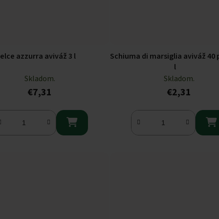
elce azzurra aviváž 3 l
Schiuma di marsiglia aviváž 40 
l
Skladom.
Skladom.
€7,31
€2,31

