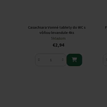
Casachiara Vonné tablety do WC s
F
vôňou levandule 4ks
Skladom.
€2,94
