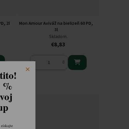
D, 2l
Mon Amour Aviváž na bielizeň 60 PD,
3l
Skladom.
€8,83

ito!
...
8 %
voj
kup
získajte