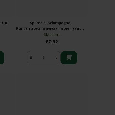
1,8 l
Spuma di Sciampagna
Koncentrovaná aviváž na biellizeň 65
PD, 1300ml
Skladom.
€7,92
