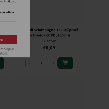
prvý nákup u
ej tradície
prací
Spuma di Sciampagna Tekutý prací
l
prostriedok 60 PD, 1200ml
vu
Skladom.
€6,09
s v bezpečí.
údajov
