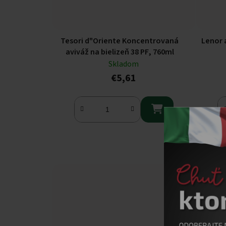
Tesori d"Oriente Koncentrovaná
Lenor a
aviváž na bielizeň 38 PF, 760ml
Skladom
€5,61
