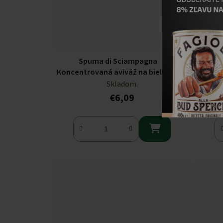
Spuma di Sciampagna
Mon amo
Koncentrovaná aviváž na bielizeň,
ekologická náplň 60 PD, 1200ml
Skladom.
€6,09
