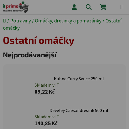
Přejít na obsah
Hledat
NÁKUPNÍ
Domů
/
Potraviny
/
Omáčky, dresinky a pomazánky
/
Ostatní
omáčky
Ostatní omáčky
Nejprodávanější
Kuhne Curry Sauce 250 ml
Skladem v IT
89,22 Kč
Develey Caesar dresink 500 ml
Skladem v IT
140,85 Kč