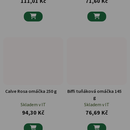
111,01 Kč
71,60 Kč


Calve Rosa omáčka 250 g
Biffi tuňáková omáčka 145
g
Skladem v IT
Skladem v IT
94,30 Kč
76,69 Kč

