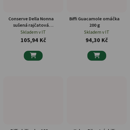
Conserve Della Nonna
Biffi Guacamole omáčka
sušená rajčatová
200 g
pomazánka 190 g
Skladem v IT
Skladem v IT
105,94 Kč
94,30 Kč

