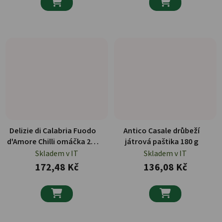


Delizie di Calabria Fuodo
Antico Casale drůbeží
d'Amore Chilli omáčka 280
játrová paštika 180 g
g
Skladem v IT
Skladem v IT
172,48 Kč
136,08 Kč

