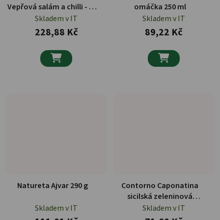
Vepřová salám a chilli - na
omáčka 250 ml
toast 280 g
Skladem v IT
Skladem v IT
228,88 Kč
89,22 Kč


Natureta Ajvar 290 g
Contorno Caponatina
sicilská zeleninová
specialita 200 g
Skladem v IT
Skladem v IT