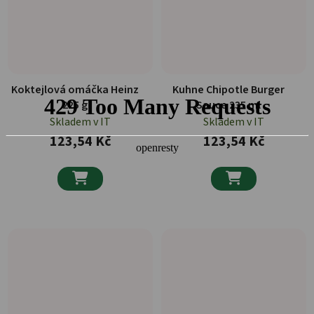
Koktejlová omáčka Heinz
Kuhne Chipotle Burger
225 g
Sauce 235 ml
Skladem v IT
Skladem v IT
123,54 Kč
123,54 Kč

