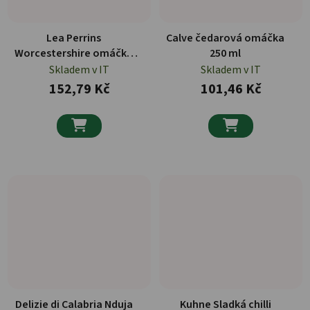
Lea Perrins
Calve čedarová omáčka
Worcestershire omáčka
250 ml
150 ml
Skladem v IT
Skladem v IT
152,79 Kč
101,46 Kč


Delizie di Calabria Nduja
Kuhne Sladká chilli