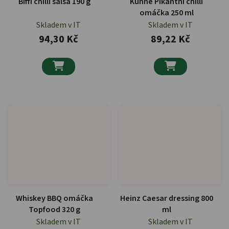
Biffi chilli salsa 190 g
Kuhne Pikantní chilli
omáčka 250 ml
Skladem v IT
Skladem v IT
94,30 Kč
89,22 Kč


Whiskey BBQ omáčka
Heinz Caesar dressing 800
Topfood 320 g
ml
Skladem v IT
Skladem v IT