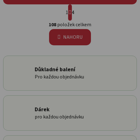
Stránkování
1
4
Ovládací prvky výpisu
108
položek celkem
NAHORU
Důkladné balení
Pro každou objednávku
Dárek
pro každou objednávku