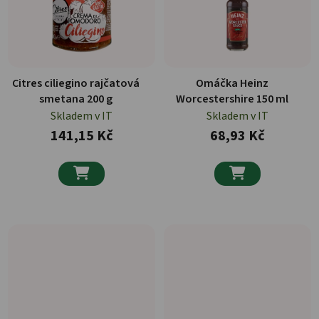
Citres ciliegino rajčatová
Omáčka Heinz
smetana 200 g
Worcestershire 150 ml
Skladem v IT
Skladem v IT
141,15 Kč
68,93 Kč

