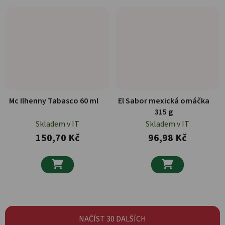
Mc Ilhenny Tabasco 60 ml
El Sabor mexická omáčka
315 g
Skladem v IT
Skladem v IT
150,70 Kč
96,98 Kč


NAČÍST 30 DALŠÍCH