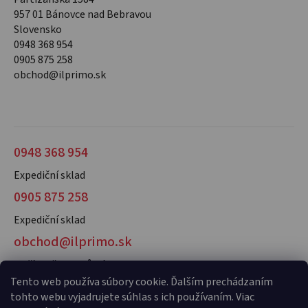
957 01 Bánovce nad Bebravou
Slovensko
0948 368 954
0905 875 258
obchod@ilprimo.sk
0948 368 954
Expediční sklad
0905 875 258
Expediční sklad
obchod@ilprimo.sk
V případě dotazů nás kontaktujte
Tento web používa súbory cookie. Ďalším prechádzaním
tohto webu vyjadrujete súhlas s ich používaním. Viac