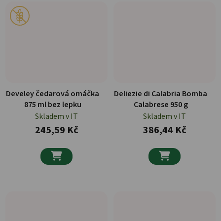
Develey čedarová omáčka
Deliezie di Calabria Bomba
875 ml bez lepku
Calabrese 950 g
Skladem v IT
Skladem v IT
245,59 Kč
386,44 Kč

