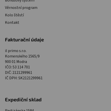
Bonusový systém
Věrnostní program
Kolo štěstí
Kontakt
Fakturační údaje
il primo s.r.o.
Komenského 1565/9
900 01 Modra
IČO: 53 114 701
DIČ: 2121299961
IČ DPH: SK2121299961
Expediční sklad
Partizánska 1584