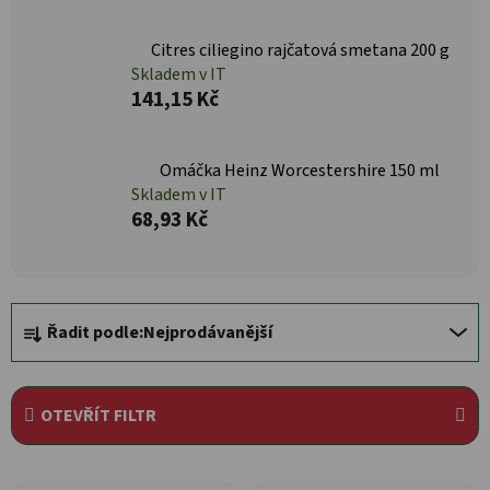
Citres ciliegino rajčatová smetana 200 g
Skladem v IT
141,15 Kč
Omáčka Heinz Worcestershire 150 ml
Skladem v IT
68,93 Kč
Řazení produktů
Řadit podle:
Nejprodávanější
OTEVŘÍT FILTR
Výpis produktů