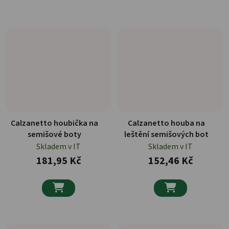
Calzanetto houbička na
Calzanetto houba na
semišové boty
leštění semišových bot
Skladem v IT
Skladem v IT
181,95 Kč
152,46 Kč

