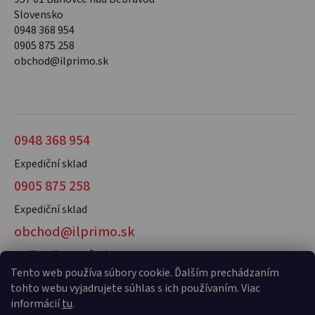
Slovensko
0948 368 954
0905 875 258
obchod@ilprimo.sk
0948 368 954
Expediční sklad
0905 875 258
Expediční sklad
obchod@ilprimo.sk
V případě dotazů nás kontaktujte
Tento web používa súbory cookie. Ďalším prechádzaním
tohto webu vyjadrujete súhlas s ich používaním. Viac
informácií
tu
.