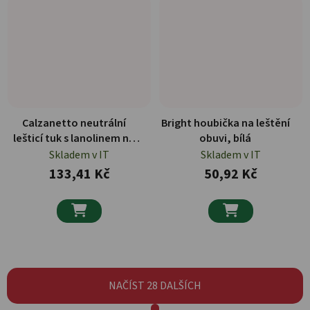
Calzanetto neutrální
Bright houbička na leštění
lešticí tuk s lanolinem na
obuvi, bílá
boty 100 ml
Skladem v IT
Skladem v IT
133,41 Kč
50,92 Kč


NAČÍST 28 DALŠÍCH
Stránkování