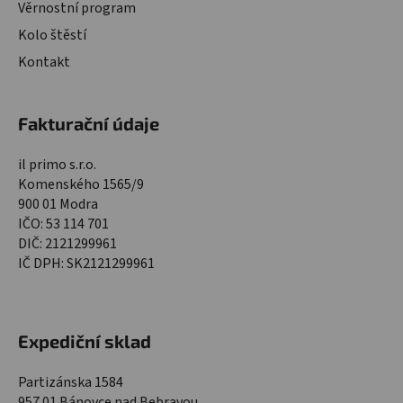
Věrnostní program
Kolo štěstí
Kontakt
Fakturační údaje
il primo s.r.o.
Komenského 1565/9
900 01 Modra
IČO: 53 114 701
DIČ: 2121299961
IČ DPH: SK2121299961
Expediční sklad
Partizánska 1584
957 01 Bánovce nad Bebravou