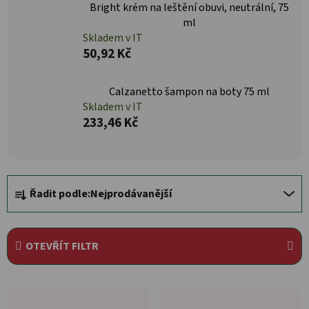
Bright krém na leštění obuvi, neutrální, 75
ml
Skladem v IT
50,92 Kč
Calzanetto šampon na boty 75 ml
Skladem v IT
233,46 Kč
Řazení produktů
Řadit podle:
Nejprodávanější
OTEVŘÍT FILTR
Výpis produktů