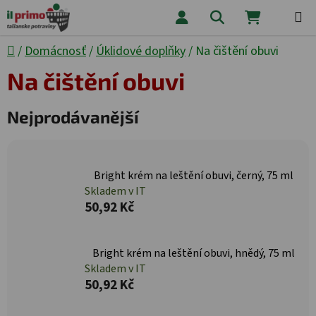
Přejít na obsah
Hledat
NÁKUPNÍ
Domů
/
Domácnosť
/
Úklidové doplňky
/
Na čištění obuvi
Na čištění obuvi
Nejprodávanější
Bright krém na leštění obuvi, černý, 75 ml
Skladem v IT
50,92 Kč
Bright krém na leštění obuvi, hnědý, 75 ml
Skladem v IT
50,92 Kč