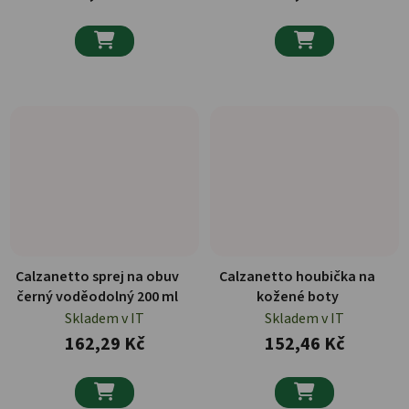


Calzanetto sprej na obuv
Calzanetto houbička na
černý voděodolný 200 ml
kožené boty
Skladem v IT
Skladem v IT
162,29 Kč
152,46 Kč

