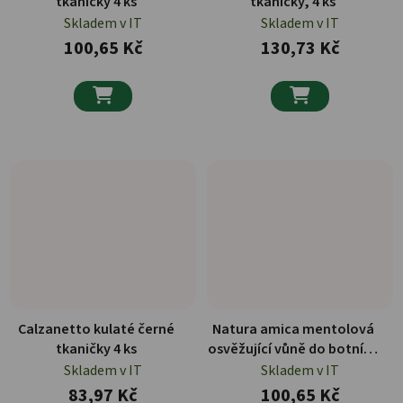
tkaničky 4 ks
tkaničky, 4 ks
Skladem v IT
Skladem v IT
100,65 Kč
130,73 Kč


Calzanetto kulaté černé
Natura amica mentolová
tkaničky 4 ks
osvěžující vůně do botníků
1 ks
Skladem v IT
Skladem v IT
83,97 Kč
100,65 Kč