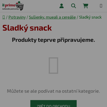
Přejít na obsah
Hledat
NÁKUPNÍ
Domů
/
Potraviny
/
Sušienky, mueali a cereálie
/
Sladký snack
Sladký snack
Produkty teprve připravujeme.
Můžete se ale podívat na ostatní kategorie.
ZPĚT DO OBCHODU