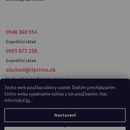
0948 368 954
Expediční sklad
0905 875 258
Expediční sklad
obchod@ilprimo.sk
V případě dotazů nás kontaktujte
Tento web používa súbory cookie. Ďalším prechádzaním
tohto webu vyjadrujete súhlas s ich používaním. Viac
informácií
tu
.
Nastavení
Vytvořil Shoptet Premium
a
Adatelier