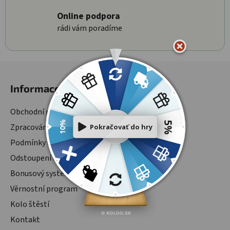
Online podpora
rádi vám poradíme
Zápatí
Informace
Obchodní podmínky
Zpracování osobních údajů
Podmínky ochrany osobních údajů
Odstoupení od smlouvy
Bonusový systém
Věrnostní program
Kolo štěstí
Kontakt