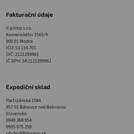
Fakturační údaje
il primo s.r.o.
Komenského 1565/9
900 01 Modra
IČO: 53 114 701
DIČ: 2121299961
IČ DPH: SK2121299961
Expediční sklad
Partizánska 1584
957 01 Bánovce nad Bebravou
Slovensko
0948 368 954
0905 875 258
obchod@ilprimo.sk