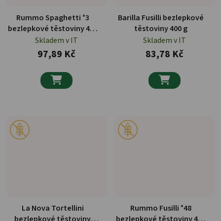
Rummo Spaghetti °3
Barilla Fusilli bezlepkové
bezlepkové těstoviny 400
těstoviny 400 g
g
Skladem v IT
Skladem v IT
97,89 Kč
83,78 Kč


La Nova Tortellini
Rummo Fusilli °48
bezlepkové těstoviny
bezlepkové těstoviny 400