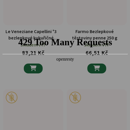
Le Veneziane Capellini °3
Farmo Bezlepkové
bezlepkové kukuřičné
těstoviny penne 250 g
těstoviny 250 g
Skladem v IT
Skladem v IT
83,21 Kč
66,51 Kč

