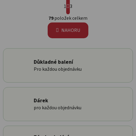
Stránkování
1
3
Ovládací prvky výpisu
79
položek celkem
NAHORU
Důkladné balení
Pro každou objednávku
Dárek
pro každou objednávku