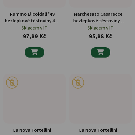
Rummo Elicoidali °49
Marchesato Casarecce
bezlepkové těstoviny 400
bezlepkové těstoviny z
g
konopí 250 g
Skladem v IT
Skladem v IT
97,89 Kč
95,88 Kč


La Nova Tortellini
La Nova Tortellini