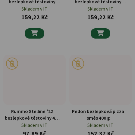
bezlepkové těstoviny
bezlepkové těstoviny
plněné ricottou a
plněné houbami 250 g
Skladem v IT
Skladem v IT
špenátem 250 g
159,22 Kč
159,22 Kč


Rummo Stelline °22
Pedon bezlepková pizza
bezlepkové těstoviny 400
směs 400 g
g
Skladem v IT
Skladem v IT
97,89 Kč
152,37 Kč