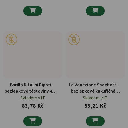


Barilla Ditalini Rigati
Le Veneziane Spaghetti
bezlepkové těstoviny 400
bezlepkové kukuřičné
g
těstoviny 250 g
Skladem v IT
Skladem v IT
83,78 Kč
83,21 Kč

