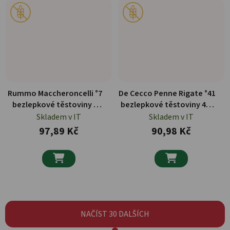
Rummo Maccheroncelli °7
De Cecco Penne Rigate °41
bezlepkové těstoviny z
bezlepkové těstoviny 400
červené čočky 300 g
g
Skladem v IT
Skladem v IT
97,89 Kč
90,98 Kč


NAČÍST 30 DALŠÍCH