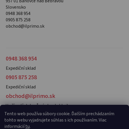
957 01 Bánovce nad Bebravou
Slovensko
0948 368 954
0905 875 258
obchod@ilprimo.sk
0948 368 954
Expediční sklad
0905 875 258
Expediční sklad
obchod@ilprimo.sk
V případě dotazů nás kontaktujte
Tento web používa súbory cookie. Ďalším prechádzaním
tohto webu vyjadrujete súhlas s ich používaním. Viac
informácií
tu
.