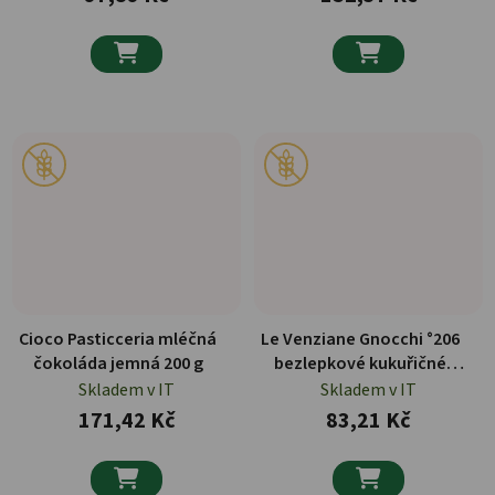


Cioco Pasticceria mléčná
Le Venziane Gnocchi °206
čokoláda jemná 200 g
bezlepkové kukuřičné
těstoviny 250 g
Skladem v IT
Skladem v IT
171,42 Kč
83,21 Kč

