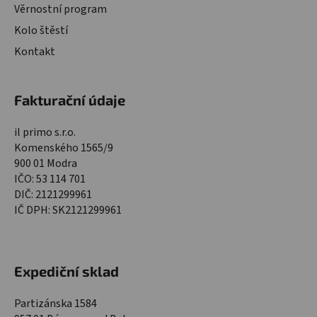
Věrnostní program
Kolo štěstí
Kontakt
Fakturační údaje
il primo s.r.o.
Komenského 1565/9
900 01 Modra
IČO: 53 114 701
DIČ: 2121299961
IČ DPH: SK2121299961
Expediční sklad
Partizánska 1584