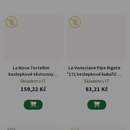
La Nova Tortellini
Le Veneziane Pipe Rigate
bezlepkové těstoviny
°171 bezlepkové kukuřičné
plněné masem 250 g
těstoviny 250 g
Skladem v IT
Skladem v IT
159,22 Kč
83,21 Kč

