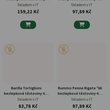
plněné prosciuttem 250 g
g
Skladem v IT
Skladem v IT
159,22 Kč
97,89 Kč


Barilla Tortiglioni
Rummo Penne Rigate °66
bezlepkové těstoviny 400
bezlepkové těstoviny 400
g
g
Skladem v IT
Skladem v IT
83,78 Kč
97,89 Kč