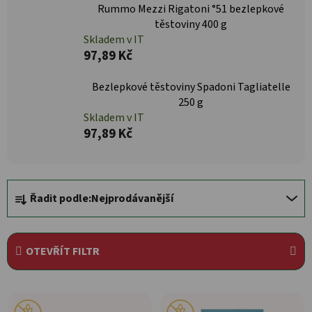
Rummo Mezzi Rigatoni °51 bezlepkové
těstoviny 400 g
Skladem v IT
97,89 Kč
Bezlepkové těstoviny Spadoni Tagliatelle
250 g
Skladem v IT
97,89 Kč
Řazení produktů
Řadit podle:
Nejprodávanější
OTEVŘÍT FILTR
Výpis produktů