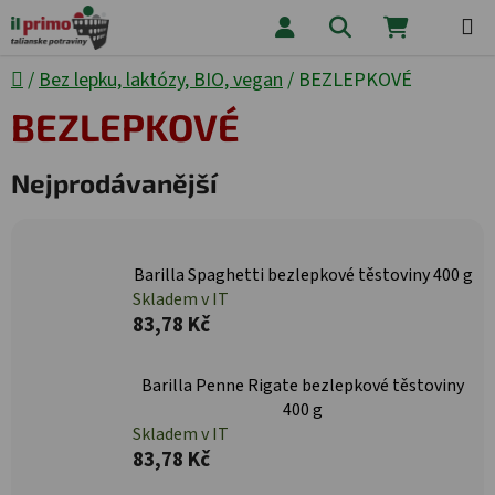
Přejít na obsah
Hledat
NÁKUPNÍ
Domů
/
Bez lepku, laktózy, BIO, vegan
/
BEZLEPKOVÉ
BEZLEPKOVÉ
Nejprodávanější
Barilla Spaghetti bezlepkové těstoviny 400 g
Skladem v IT
83,78 Kč
Barilla Penne Rigate bezlepkové těstoviny
400 g
Skladem v IT
83,78 Kč