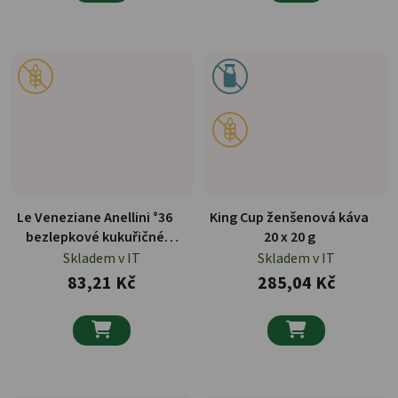
Le Veneziane Anellini °36
King Cup ženšenová káva
bezlepkové kukuřičné
20 x 20 g
těstoviny 250 g
Skladem v IT
Skladem v IT
83,21 Kč
285,04 Kč

