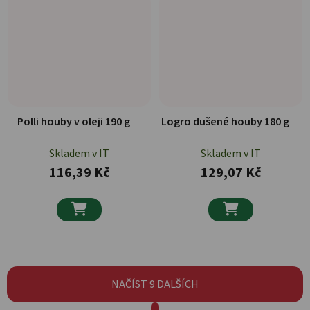
Polli houby v oleji 190 g
Logro dušené houby 180 g
Skladem v IT
Skladem v IT
116,39 Kč
129,07 Kč


NAČÍST 9 DALŠÍCH
Stránkování