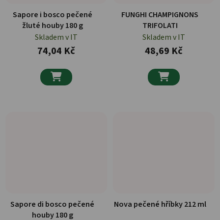
Sapore i bosco pečené
FUNGHI CHAMPIGNONS
žluté houby 180 g
TRIFOLATI
Skladem v IT
Skladem v IT
74,04 Kč
48,69 Kč


Sapore di bosco pečené
Nova pečené hříbky 212 ml
houby 180 g