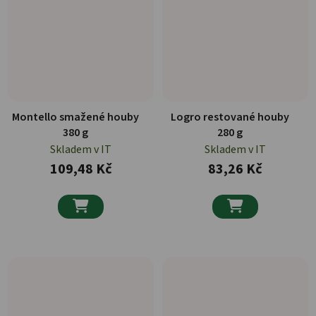
Montello smažené houby
Logro restované houby
380 g
280 g
Skladem v IT
Skladem v IT
109,48 Kč
83,26 Kč

