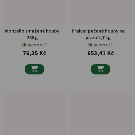
Montello smažené houby
Pralver pečené houby na
280 g
pizzu 1,7 kg
Skladem v IT
Skladem v IT
76,35 Kč
653,41 Kč

