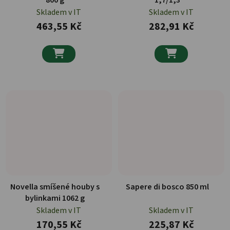
800 g
1,7/1,3
Skladem v IT
Skladem v IT
463,55 Kč
282,91 Kč


Novella smíšené houby s
Sapere di bosco 850 ml
bylinkami 1062 g
Skladem v IT
Skladem v IT
170,55 Kč
225,87 Kč