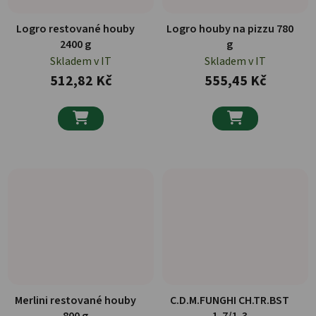
Logro restované houby
Logro houby na pizzu 780
2400 g
g
Skladem v IT
Skladem v IT
512,82 Kč
555,45 Kč


Merlini restované houby
C.D.M.FUNGHI CH.TR.BST