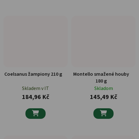
Coelsanus žampiony 210 g
Montello smažené houby
180 g
Skladem v IT
Skladom
184,96 Kč
145,49 Kč

