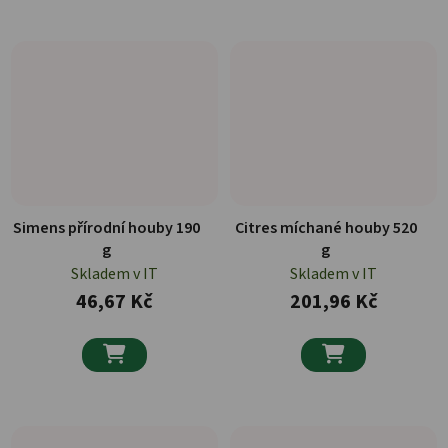
Simens přírodní houby 190
Citres míchané houby 520
g
g
Skladem v IT
Skladem v IT
46,67 Kč
201,96 Kč

