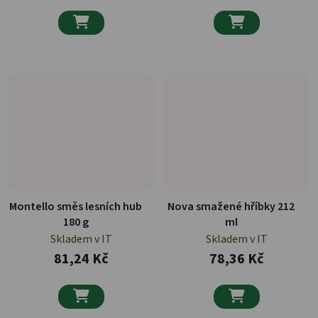


Montello směs lesních hub
Nova smažené hříbky 212
180 g
ml
Skladem v IT
Skladem v IT
81,24 Kč
78,36 Kč

