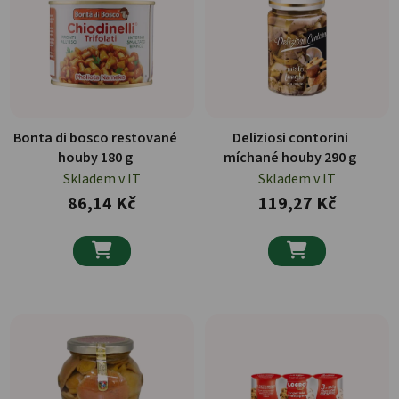
Bonta di bosco restované
Deliziosi contorini
houby 180 g
míchané houby 290 g
Skladem v IT
Skladem v IT
86,14 Kč
119,27 Kč

