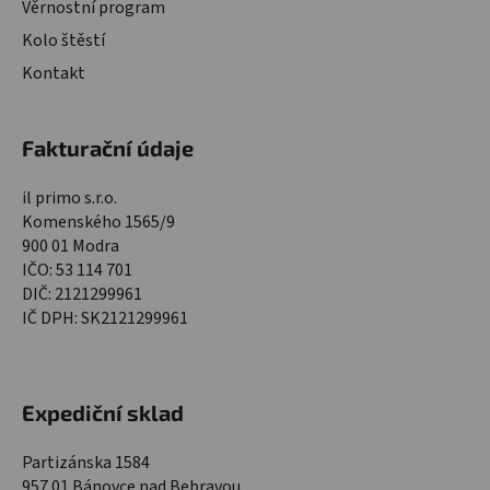
Věrnostní program
Kolo štěstí
Kontakt
Fakturační údaje
il primo s.r.o.
Komenského 1565/9
900 01 Modra
IČO: 53 114 701
DIČ: 2121299961
IČ DPH: SK2121299961
Expediční sklad
Partizánska 1584
957 01 Bánovce nad Bebravou