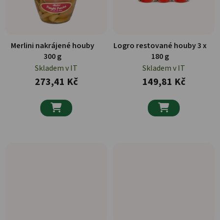
Merlini nakrájené houby
Logro restované houby 3 x
300 g
180 g
Skladem v IT
Skladem v IT
273,41 Kč
149,81 Kč

