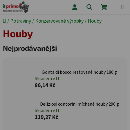
Přejít na obsah
Hledat
NÁKUPNÍ
Domů
/
Potraviny
/
Konzervované výrobky
/
Houby
Houby
Nejprodávanější
Bonta di bosco restované houby 180 g
Skladem v IT
86,14 Kč
Deliziosi contorini míchané houby 290 g
Skladem v IT
119,27 Kč