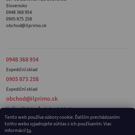
Slovensko
0948 368 954
0905 875 258
obchod@ilprimo.sk
0948 368 954
Expediční sklad
0905 875 258
Expediční sklad
obchod@ilprimo.sk
V případě dotazů nás kontaktujte
Tento web používa súbory cookie. Ďalším prechádzaním
tohto webu vyjadrujete súhlas s ich používaním. Viac
informácií
tu
.