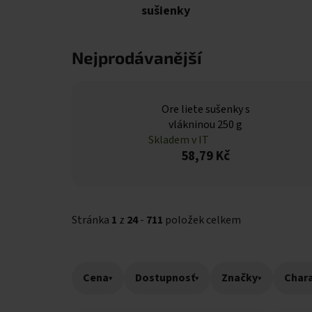
sušienky
Nejprodávanější
Ore liete sušenky s
vlákninou 250 g
Skladem v IT
58,79 Kč
Stránka
1
z
24
-
711
položek celkem
Cena
▾
Dostupnosť
▾
Značky
▾
Chara
Výpis produktů