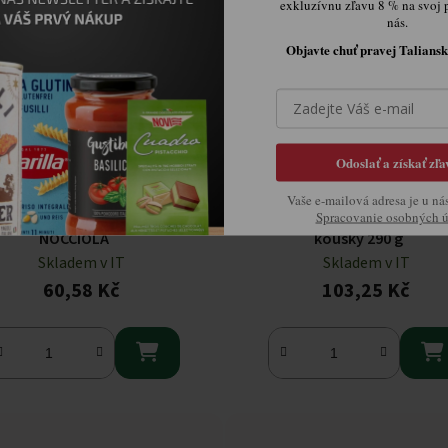
exkluzívnu zľavu 8 % na svoj 
nás.
Objavte chuť pravej Taliansk
Odoslať a získať zľa
Vaše e-mailová adresa je u ná
ROLL RIPIENO CON CREMA DI
Misura sušenky s čokoládov
Spracovanie osobných 
NOCCIOLA
kousky 290 g
Skladem v IT
Skladem v IT
60,58 Kč
103,25 Kč

