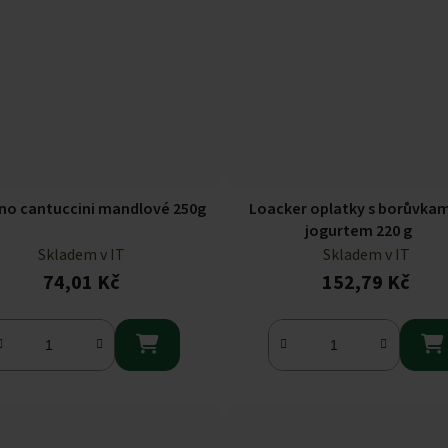
ino cantuccini mandlové 250g
Loacker oplatky s borůvkam
jogurtem 220 g
Skladem v IT
Skladem v IT
74,01 Kč
152,79 Kč

