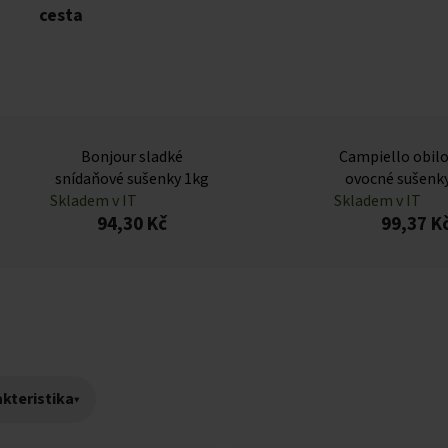
cesta
Bonjour sladké
Campiello obil
snídaňové sušenky 1kg
ovocné sušenk
Skladem v IT
Skladem v IT
94,30 Kč
99,37 K
kteristika
▾