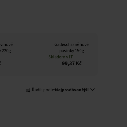
ovinově
Gadeschi sněhové
y 220g
pusinky 150g
Skladem v IT
č
99,37 Kč
Řazení produktů
Řadit podle:
Nejprodávanější