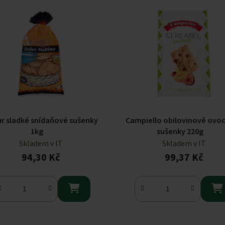
r sladké snídaňové sušenky
Campiello obilovinově ovo
1kg
sušenky 220g
Skladem v IT
Skladem v IT
94,30 Kč
99,37 Kč

