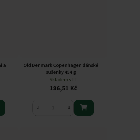
i a
Old Denmark Copenhagen dánské
sušenky 454 g
Skladem v IT
186,51 Kč
