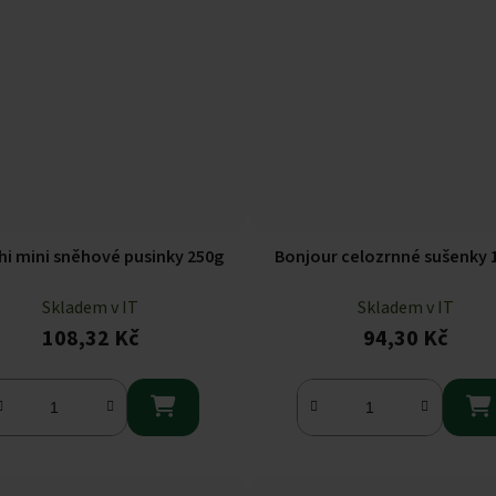
i mini sněhové pusinky 250g
Bonjour celozrnné sušenky 
Skladem v IT
Skladem v IT
108,32 Kč
94,30 Kč

