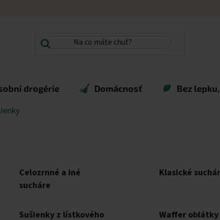
sobní drogérie
Domácnosť
Bez lepku,
ienky
Celozrnné a iné
Klasické suchá
sucháre
Sušienky z lístkového
Waffer oblátky