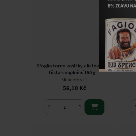
Sfoglia torno košíčky z listového
WAFER 
těsta k naplnění 150 g
Skladem v IT
56,10 Kč
