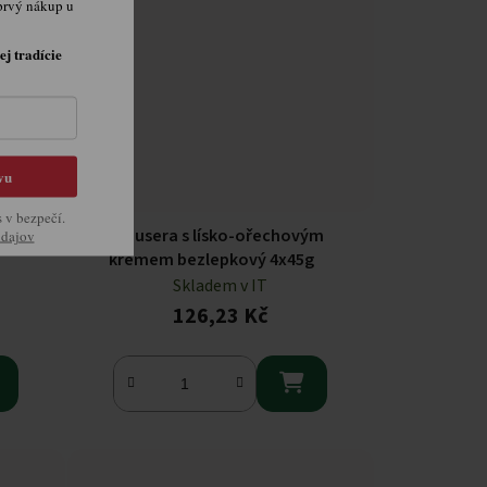
prvý nákup u
ej tradície
vu
s v bezpečí.
ými
Galbusera s lísko-ořechovým
údajov
krémem bezlepkový 4x45g
Skladem v IT
126,23 Kč
