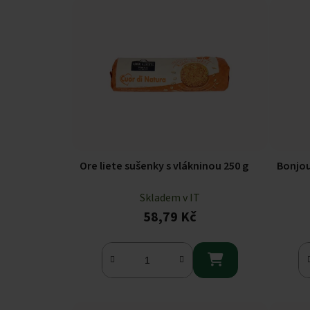
Ore liete sušenky s vlákninou 250 g
Bonjou
Skladem v IT
58,79 Kč
