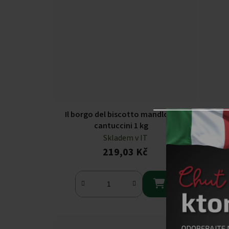
Il borgo del biscotto mandlové
Bogutt
cantuccini 1 kg
ci
Skladem v IT
219,03 Kč
