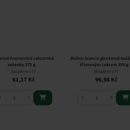
roni frumentini celozrnné
Mulino bianco girotondi kolá
sušenky 375 g
třtinovým cukrem 350 g
Skladem v IT
Skladem v IT
61,17 Kč
96,98 Kč

