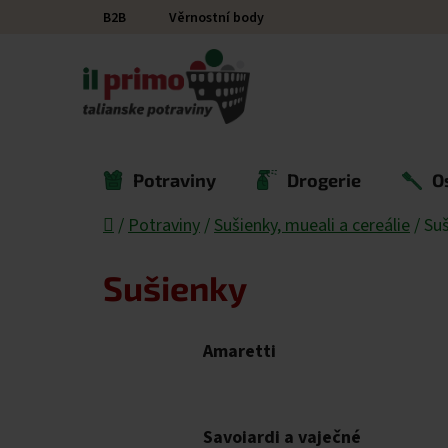
Přejít na obsah
B2B
Věrnostní body
Potraviny
Drogerie
O
Domů
/
Potraviny
/
Sušienky, mueali a cereálie
/
Suš
Sušienky
Amaretti
Savoiardi a vaječné