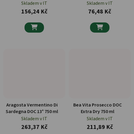
IGT 750 ml
Bitter Rosso 6x 100 ml
Skladem v IT
Skladem v IT
156,24 Kč
76,48 Kč


Aragosta Vermentino Di
Bea Vita Prosecco DOC
Sardegna DOC 13° 750 ml
Extra Dry 750 ml
Skladem v IT
Skladem v IT
263,37 Kč
211,89 Kč