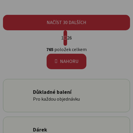
NAČÍST 30 DALŠÍCH
Stránkování
1
26
Ovládací prvky výpisu
765
položek celkem
NAHORU
Důkladné balení
Pro každou objednávku
Dárek