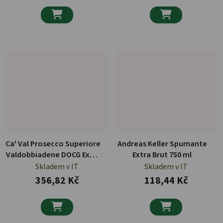


Ca' Val Prosecco Superiore
Andreas Keller Spumante
Valdobbiadene DOCG Extra
Extra Brut 750 ml
Dry 750 ml
Skladem v IT
Skladem v IT
356,82 Kč
118,44 Kč

