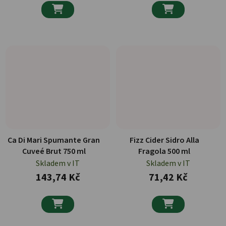


Ca Di Mari Spumante Gran
Fizz Cider Sidro Alla
Cuveé Brut 750 ml
Fragola 500 ml
Skladem v IT
Skladem v IT
143,74 Kč
71,42 Kč

