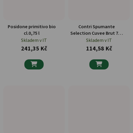
Posidone primitivo bio
Contri Spumante
cl.0,75 l
Selection Cuvee Brut 750
ml
Skladem v IT
Skladem v IT
241,35 Kč
114,58 Kč

