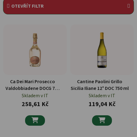
OTEVŘÍT FILTR
Výpis produktů
Ca Dei Mari Prosecco
Cantine Paolini Grillo
Valdobbiadene DOCG 750
Sicilia Iliane 12° DOC 750 ml
ml
Skladem v IT
Skladem v IT
258,61 Kč
119,04 Kč

