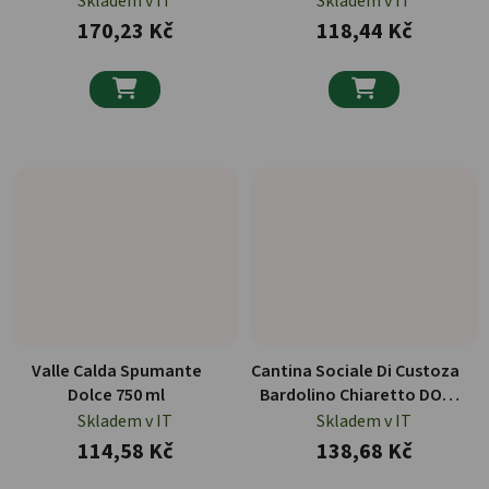
Skladem v IT
Skladem v IT
170,23 Kč
118,44 Kč


Valle Calda Spumante
Cantina Sociale Di Custoza
Dolce 750 ml
Bardolino Chiaretto DOC
750 ml
Skladem v IT
Skladem v IT
114,58 Kč
138,68 Kč