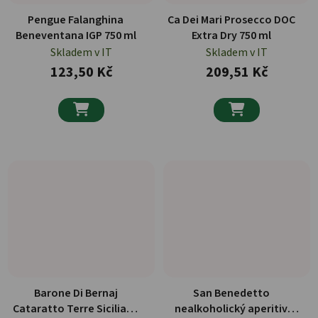
Pengue Falanghina
Ca Dei Mari Prosecco DOC
Beneventana IGP 750 ml
Extra Dry 750 ml
Skladem v IT
Skladem v IT
123,50 Kč
209,51 Kč


Barone Di Bernaj
San Benedetto
Cataratto Terre Siciliane
nealkoholický aperitiv