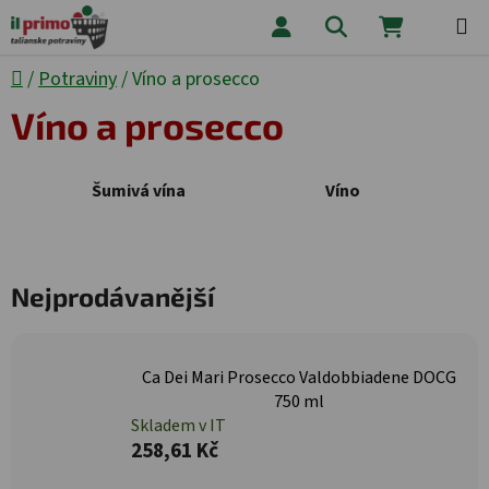
Přejít na obsah
Hledat
NÁKUPNÍ
Domů
/
Potraviny
/
Víno a prosecco
Víno a prosecco
Šumivá vína
Víno
Nejprodávanější
Ca Dei Mari Prosecco Valdobbiadene DOCG
750 ml
Skladem v IT
258,61 Kč