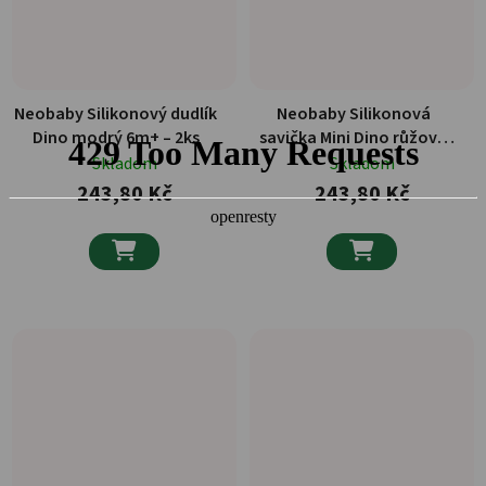
Neobaby Silikonový dudlík
Neobaby Silikonová
Dino modrý 6m+ – 2ks
savička Mini Dino růžová
0m+ – 2ks
Skladom
Skladom
243,80 Kč
243,80 Kč

