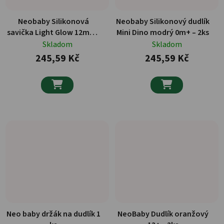
Neobaby Silikonová
Neobaby Silikonový dudlík
savička Light Glow 12m+ –
Mini Dino modrý 0m+ – 2ks
2ks
Skladom
Skladom
245,59 Kč
245,59 Kč


Neo baby držák na dudlík 1
NeoBaby Dudlík oranžový