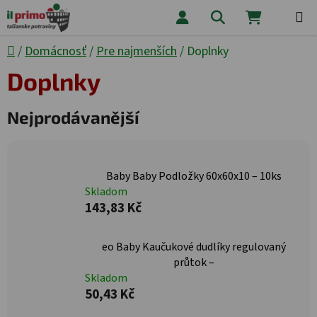
Přejít na obsah
Hledat
NÁKUPNÍ
Domů
/
Domácnosť
/
Pre najmenších
/
Doplnky
Doplnky
Nejprodávanější
Baby Baby Podložky 60x60x10 – 10ks
Skladom
143,83 Kč
eo Baby Kaučukové dudlíky regulovaný
průtok –
Skladom
50,43 Kč