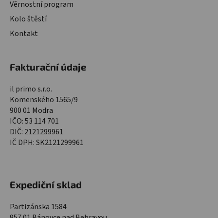
Věrnostní program
Kolo štěstí
Kontakt
Fakturační údaje
il primo s.r.o.
Komenského 1565/9
900 01 Modra
IČO: 53 114 701
DIČ: 2121299961
IČ DPH: SK2121299961
Expediční sklad
Partizánska 1584
957 01 Bánovce nad Bebravou