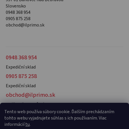
Slovensko
0948 368 954
0905 875 258
obchod@ilprimo.sk
0948 368 954
Expediční sklad
0905 875 258
Expediční sklad
obchod@ilprimo.sk
V případě dotazů nás kontaktujte
Tento web používa súbory cookie. Ďalším prechádzaním
tohto webu vyjadrujete súhlas s ich používaním. Viac
informácií
tu
.