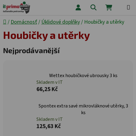
Přejít na obsah
Hledat
NÁKUPNÍ
Domů
/
Domácnosť
/
Úklidové doplňky
/
Houbičky a utěrky
Houbičky a utěrky
Nejprodávanější
Wettex houbičkové ubrousky 3 ks
Skladem v IT
66,25 Kč
Spontex extra savé mikrovláknové utěrky, 3
ks
Skladem v IT
125,63 Kč