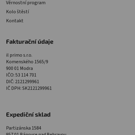
Věrnostní program
Kolo štěstí
Kontakt
Fakturační údaje
il primo s.r.o.
Komenského 1565/9
900 01 Modra
IČO: 53 114 701
DIČ: 2121299961
IČ DPH: SK2121299961
Expediční sklad
Partizánska 1584
957 01 Bánovce nad Bebravou