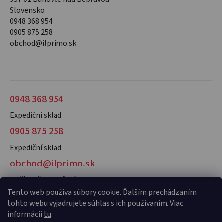
Slovensko
0948 368 954
0905 875 258
obchod@ilprimo.sk
0948 368 954
Expediční sklad
0905 875 258
Expediční sklad
obchod@ilprimo.sk
V případě dotazů nás kontaktujte
Tento web používa súbory cookie. Ďalším prechádzaním
tohto webu vyjadrujete súhlas s ich používaním. Viac
informácií
tu
.