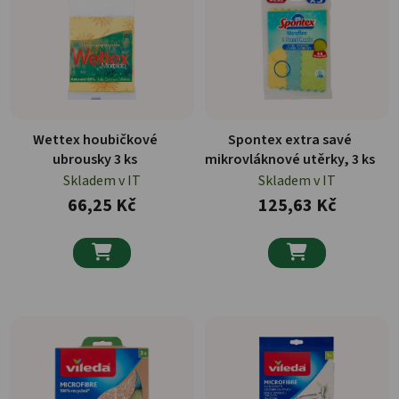
Wettex houbičkové
Spontex extra savé
ubrousky 3 ks
mikrovláknové utěrky, 3 ks
Skladem v IT
Skladem v IT
66,25 Kč
125,63 Kč

