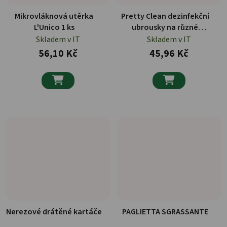
Mikrovláknová utěrka
Pretty Clean dezinfekční
L'Unico 1 ks
ubrousky na různé
povrchy XXL 50 ks
Skladem v IT
Skladem v IT
56,10 Kč
45,96 Kč


Nerezové drátěné kartáče
PAGLIETTA SGRASSANTE