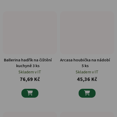
Ballerina hadřík na čištění
Arcasa houbička na nádobí
kuchyně 3 ks
5 ks
Skladem v IT
Skladem v IT
76,69 Kč
45,36 Kč

