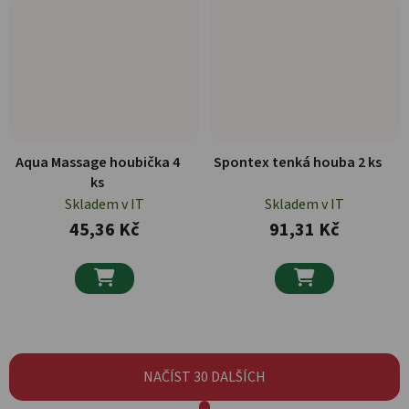
Aqua Massage houbička 4
Spontex tenká houba 2 ks
ks
Skladem v IT
Skladem v IT
45,36 Kč
91,31 Kč


NAČÍST 30 DALŠÍCH
Stránkování