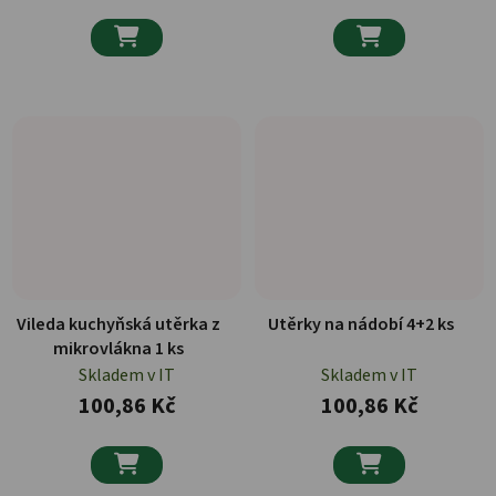


Vileda kuchyňská utěrka z
Utěrky na nádobí 4+2 ks
mikrovlákna 1 ks
Skladem v IT
Skladem v IT
100,86 Kč
100,86 Kč

