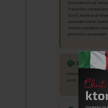
Scotti Risotto al Tartu
Starostlivo vybraná kom
Scotti, ktorá sa už desa
rovnováhu medzi tradič
zloženiu a pridaným suš
príchutňou za necelých 
Chutovy profil
2
Intenzívna chuť a vôňa h
profil