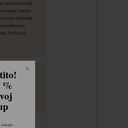
a vôňu hľuzoviek.
nomovanej značky
dstavuje dokonalú
premyslenému
nou trufľovou
ito!
8 %
a sofistikovaný
voj
kup
získajte