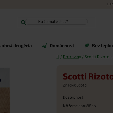
EUR
sobná drogéria
Domácnosť
Bez lepku,
Domov
/
Potraviny
/
Scotti Rizoto 
Scotti Rizot
Značka:
Scotti
Dostupnosť
Môžeme doručiť do: