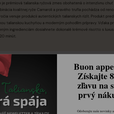
fo je prémiová talianska ryžová zmes obohatená o intenzívnu chuť 
binácia kvalitnej ryže Carnaroli a pravého trufla pochádza od re
ročia venuje produkcii autentických talianskych rizít. Produkt pre
nou talianskou kuchyňou a moderným pohodlím prípravy. Vďaka 
eným ingredienciám dosiahnete dokonalé krémové risotto s luxus
20 minút.
Buon appet
Získajte 
ľuzoviek, rafinovaná hĺbka chuti z trufla, zemitá vôňa, elegantný 
zľavu na s
prvý ná
Odoberajte naše novinky a 