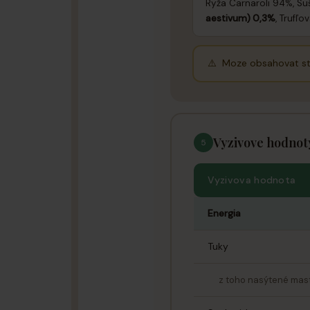
Ryža Carnaroli 94%, Su
aestivum) 0,3%
, Trufľ
⚠️ Moze obsahovat st
Vyzivove hodnot
5
Vyzivova hodnota
Energia
Tuky
z toho nasýtené mast