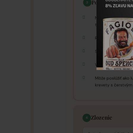
Pouzitie a tipy
3
Na záver pridajte k
trufla
Risotto podávajte i
Skombinujte s kval
Vhodné ako hlavné 
Môže poslúžiť ako 
krevety s čerstvý
Zlozenie
4