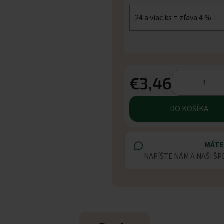
24 a viac ks = zľava 4 %
€3,46
Jednotková cena:
DO KOŠÍKA
MÁTE
NAPÍŠTE NÁM A NAŠI ŠP