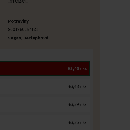
-0150461-
Potraviny
8001860257131
Vegan
,
Bezlepkové
€3,46
/ ks
€3,43
/ ks
€3,39
/ ks
€3,36
/ ks