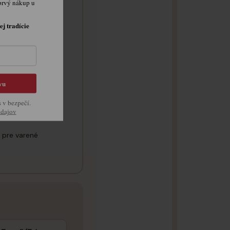
prvý nákup u
ej tradície
ila bohatá chuť
anieroch
vu
s v bezpečí.
údajov
 pre varené