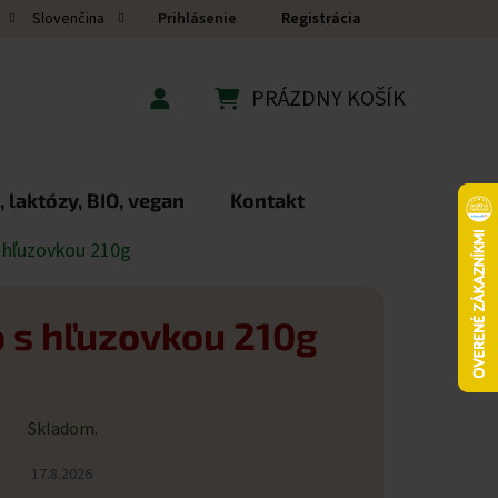
Prihlásenie
Registrácia
Slovenčina
PRÁZDNY KOŠÍK
NÁKUPNÝ KOŠÍK
 laktózy, BIO, vegan
Kontakt
s hľuzovkou 210g
o s hľuzovkou 210g
Skladom.
17.8.2026