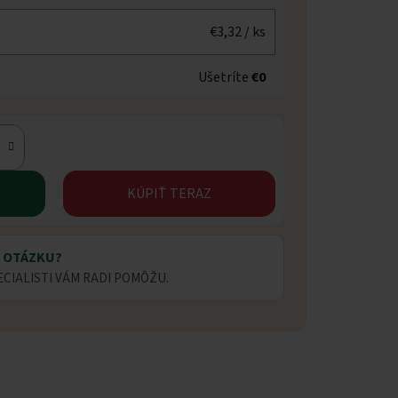
€3,32
/ ks
Ušetríte
€0
KÚPIŤ TERAZ
 OTÁZKU?
ECIALISTI VÁM RADI POMÔŽU.