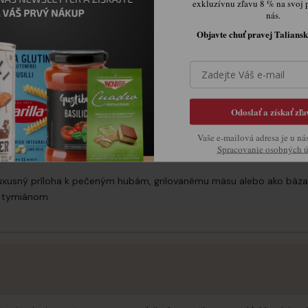
exkluzívnu zľavu 8 % na svoj 
nás.
Objavte chuť pravej Taliansk
úsok masla a čerstvo nastrúhaný parmezán, aby sa ešte viac zvýrazn
hne po príprave, keď je krémové a horúce, ideálne na predhriatych t
Odoslať a získať zľa
itným bielym vínom
Vaše e-mailová adresa je u ná
Spracovanie osobných 
vegetariánske jedlo na slávnostný večer
luxusný príloha k pečeným hubám, grilovanému mäsu alebo ako báza
m tymiánom