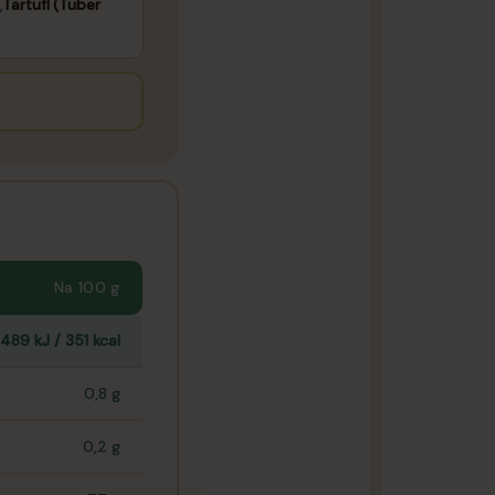
,
Tartufl (Tuber
Na 100 g
1489 kJ / 351 kcal
0,8 g
0,2 g