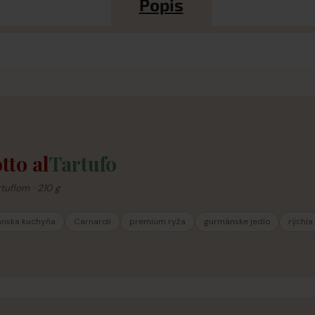
Popis
tto al
Tartufo
tuflom · 210 g
ianska kuchyňa
Carnaroli
premium ryža
gurmánske jedlo
rýchla