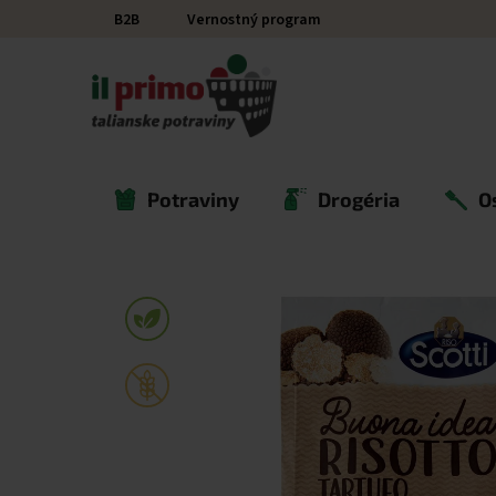
Prejsť na obsah
B2B
Vernostný program
Potraviny
Drogéria
O