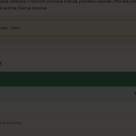
šená zelenina v rôznom pomere (cibuľa, petržlen, cesnak), Morská soľ
ová aróma, Čierne korenie
opy: Céler
y
né kyseliny