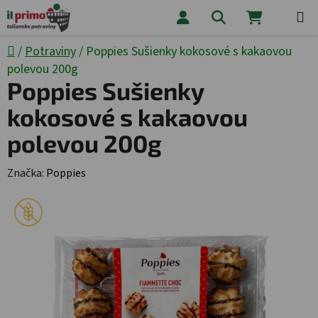
Prejsť na obsah
Hľadať
NÁKUPNÝ
Domov
/
Potraviny
/
Poppies Sušienky kokosové s kakaovou
polevou 200g
Poppies Sušienky
kokosové s kakaovou
polevou 200g
Značka:
Poppies