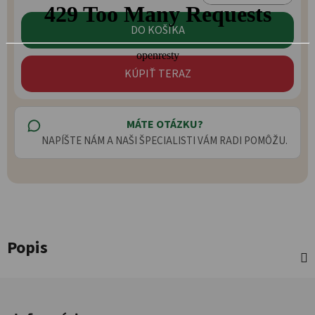
Jednotková cena:
DO KOŠÍKA
KÚPIŤ TERAZ
MÁTE OTÁZKU?
NAPÍŠTE NÁM A NAŠI ŠPECIALISTI VÁM RADI POMÔŽU.
Popis
Zápätie