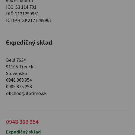
900 01 Modra
IČO: 53 114 701
DIČ: 2121299961
IČ DPH: SK2121299961
Expedičný sklad
Belá 7634
91105 Trenčín
Slovensko
0948 368 954
0905 875 258
obchod@ilprimo.sk
0948 368 954
Expedičný sklad