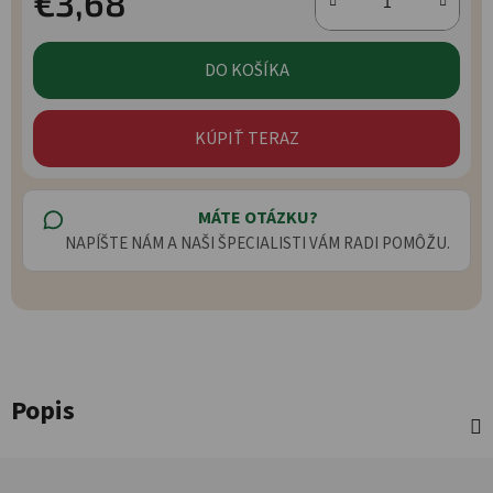
€3,68
Jednotková cena:
DO KOŠÍKA
KÚPIŤ TERAZ
MÁTE OTÁZKU?
NAPÍŠTE NÁM A NAŠI ŠPECIALISTI VÁM RADI POMÔŽU.
Popis
Zápätie