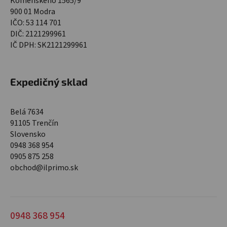
Komenského 1565/9
900 01 Modra
IČO: 53 114 701
DIČ: 2121299961
IČ DPH: SK2121299961
Expedičný sklad
Belá 7634
91105 Trenčín
Slovensko
0948 368 954
0905 875 258
obchod@ilprimo.sk
0948 368 954