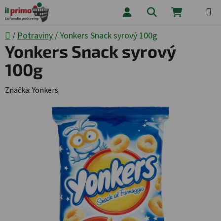
Prejsť na obsah
Hľadať
NÁKUPNÝ
Domov
/
Potraviny
/
Yonkers Snack syrový 100g
Yonkers Snack syrový
100g
Značka:
Yonkers