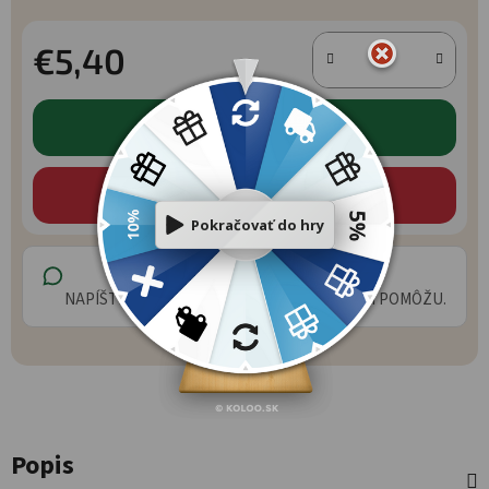
€5,40
Jednotková cena:
DO KOŠÍKA
KÚPIŤ TERAZ
MÁTE OTÁZKU?
NAPÍŠTE NÁM A NAŠI ŠPECIALISTI VÁM RADI POMÔŽU.
Popis