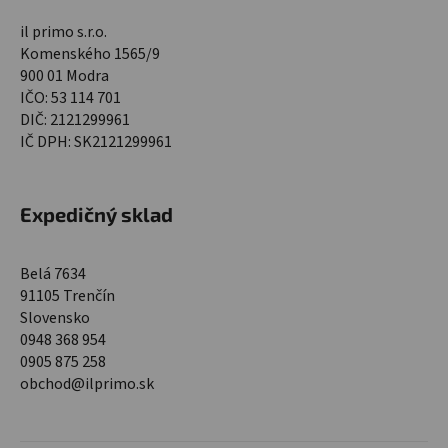
il primo s.r.o.
Komenského 1565/9
900 01 Modra
IČO: 53 114 701
DIČ: 2121299961
IČ DPH: SK2121299961
Expedičný sklad
Belá 7634
91105 Trenčín
Slovensko
0948 368 954
0905 875 258
obchod@ilprimo.sk