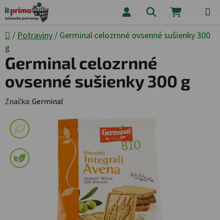
Prejsť na obsah
Hľadať
NÁKUPNÝ
Domov
/
Potraviny
/
Germinal celozrnné ovsenné sušienky 300
g
Germinal celozrnné
ovsenné sušienky 300 g
Značka:
Germinal