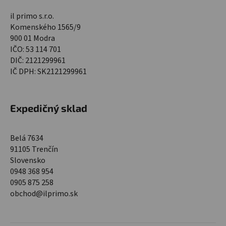
il primo s.r.o.
Komenského 1565/9
900 01 Modra
IČO: 53 114 701
DIČ: 2121299961
IČ DPH: SK2121299961
Expedičný sklad
Belá 7634
91105 Trenčín
Slovensko
0948 368 954
0905 875 258
obchod@ilprimo.sk