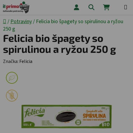
Prejsť na obsah
Hľadať
NÁKUPNÝ
Domov
/
Potraviny
/
Felicia bio špagety so spirulinou a ryžou
250 g
Felicia bio špagety so
spirulinou a ryžou 250 g
Značka:
Felicia