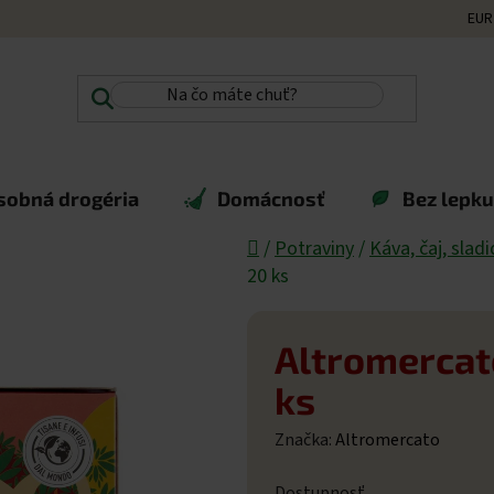
EUR
sobná drogéria
Domácnosť
Bez lepku,
Domov
/
Potraviny
/
Káva, čaj, sladi
20 ks
Altromercato
ks
Značka:
Altromercato
Dostupnosť