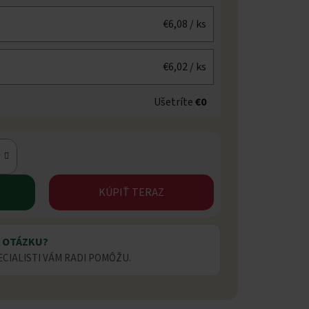
€6,08
/ ks
€6,02
/ ks
Ušetríte
€0
KÚPIŤ TERAZ
 OTÁZKU?
ECIALISTI VÁM RADI POMÔŽU.