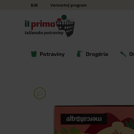
Prejsť na obsah
B2B
Vernostný program
Potraviny
Drogéria
O