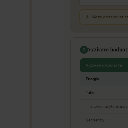
⚠️ Moze obsahovat st
Vyzivove hodnot
5
Vyzivova hodnota
Energia
Tuky
z toho nasýtené mast
Sacharidy