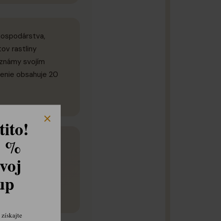
hospodárstva,
ov rastliny
e známy svojím
lenie obsahuje 20
ito!
8 %
voj
á, zemitá a
kup
získajte