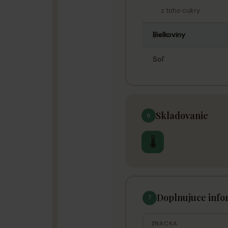
z toho cukry
Bielkoviny
Soľ
Skladovanie
6
🌡
Doplnujuce info
7
ZNACKA