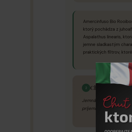
Amercinfuso Bio Rooibos
ktorý pochádza z juhoafr
Aspalathus linearis, kto
jemne sladkastým chara
praktických filtrov, kt
Chutovy profil
2
Jemná, prirodzene sladk
príjemne upokojujúca.