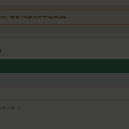
opy: Môže obsahovať stopy mlieka
y
né kyseliny