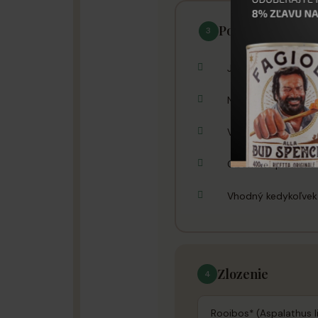
Pouzitie a tipy
3
Jeden filter zalejte
Nechajte lúhovať 5-
Vychutnajte si ho h
Obohaťte plátkom c
Vhodný kedykoľvek p
Zlozenie
4
Rooibos* (Aspalathus 