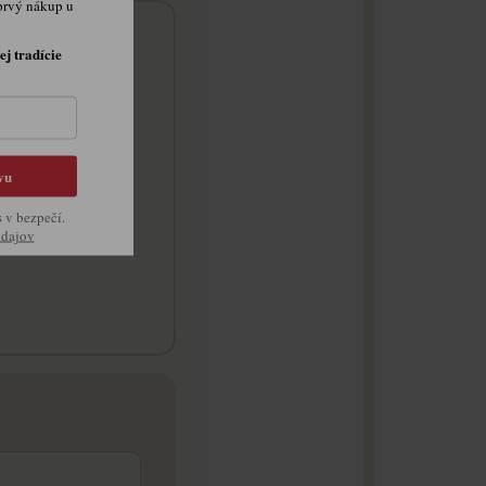
prvý nákup u
ej tradície
vu
te
s v bezpečí.
údajov