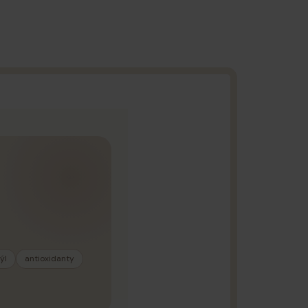
ýl
antioxidanty