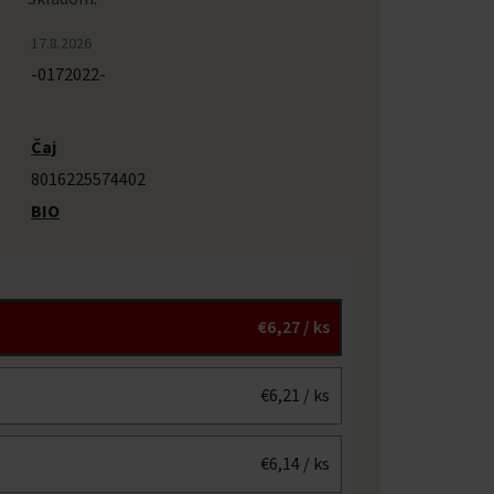
17.8.2026
-0172022-
Čaj
8016225574402
BIO
€6,27
/ ks
€6,21
/ ks
€6,14
/ ks