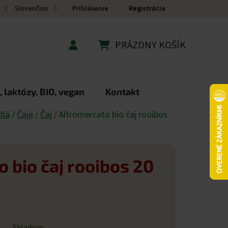
Prihlásenie
Registrácia
Slovenčina
PRÁZDNY KOŠÍK
NÁKUPNÝ KOŠÍK
 laktózy, BIO, vegan
Kontakt
dlá
/
Čaje
/
Čaj
/
Altromercato bio čaj rooibos
 bio čaj rooibos 20
Skladom.