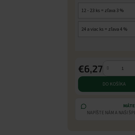
12 - 23 ks = zľava 3 %
24 a viac ks = zľava 4 %
€6,27
Jednotková cena:
DO KOŠÍKA
MÁTE
NAPÍŠTE NÁM A NAŠI ŠP