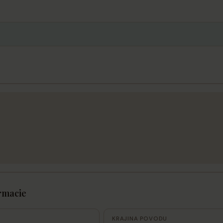
rmacie
KRAJINA POVODU