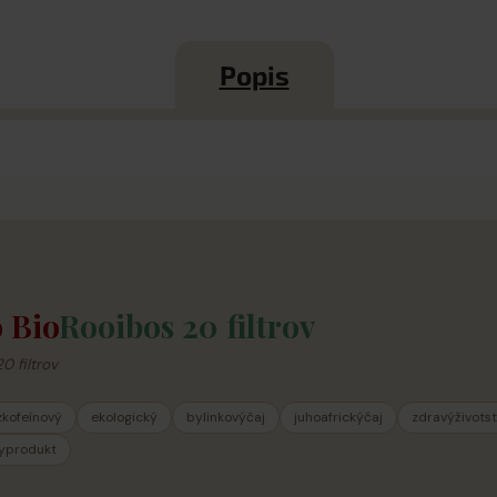
Popis
 Bio
Rooibos 20 filtrov
0 filtrov
kofeínový
ekologický
bylinkovýčaj
juhoafrickýčaj
zdravýživotst
nyprodukt