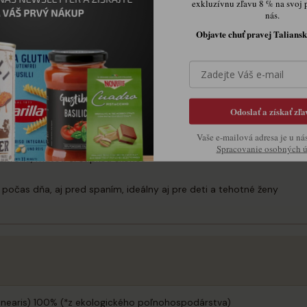
exkluzívnu zľavu 8 % na svoj 
nás.
Objavte chuť pravej Taliansk
 200 ml vriacej vody
7 minút, čím dlhšie, tým intenzívnejšia bude chuť
Odoslať a získať zľa
orúci v chladných mesiacoch alebo ako osviežujúci ľadový nápoj v le
Vaše e-mailová adresa je u ná
Spracovanie osobných 
itróna, mätou či štipkou škorice
očas dňa, aj pred spaním, ideálny aj pre deti a tehotné ženy
linearis) 100% (*z ekologického poľnohospodárstva)