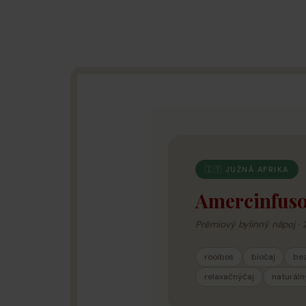
🇮🇹 JUŽNÁ AFRIKA
Amercinfuso
Prémiový bylinný nápoj · 2
rooibos
biočaj
bez
relaxačnýčaj
naturál