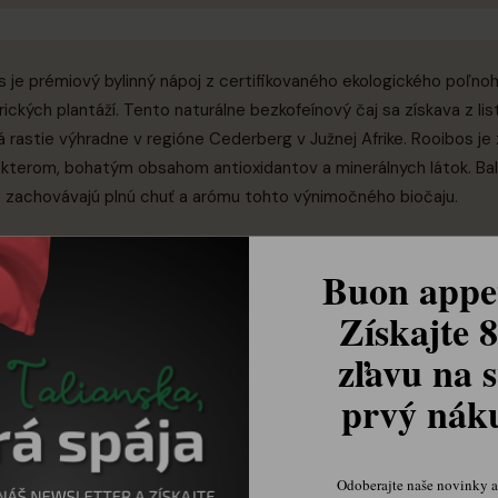
 je prémiový bylinný nápoj z certifikovaného ekologického poľno
ických plantáží. Tento naturálne bezkofeínový čaj sa získava z list
rá rastie výhradne v regióne Cederberg v Južnej Afrike. Rooibos j
kterom, bohatým obsahom antioxidantov a minerálnych látok. Ba
oré zachovávajú plnú chuť a arómu tohto výnimočného biočaju.
Buon appet
Získajte 
zľavu na s
astá chuť s jemnými vanilkovými a medovými tónmi. Vôňa je tepl
prvý ná
Odoberajte naše novinky a 