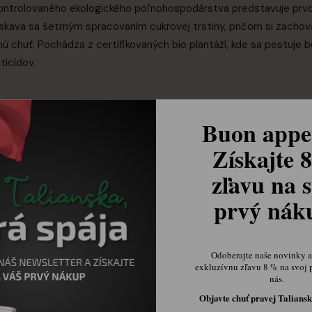
 kontrolovaného ekologického poľnohospodárstva predstavuje prvo
ískava sa šetrným spracovaním cukrovej trstiny, pričom si zachov
nú chuť. Pochádza z certifikovaných bio plantáží, kde sa pestuje b
ticídov.
Buon appet
Získajte 
zľavu na s
 chuťou bez cudzích príchutí
prvý ná
Odoberajte naše novinky a 
exkluzívnu zľavu 8 % na svoj 
nás.
Objavte chuť pravej Taliansk
a sladenie rannej kávy či čaju, kde sa okamžite rozpúšťa