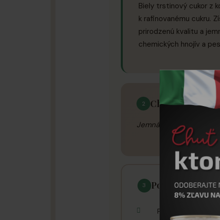
Biely trstinový cukor z
k rafinovanému cukru. Z
prirodzenú kvalitu a jem
chemických hnojív a pes
Chutovy profil
2
Jemná sladkosť s čistou
Pouzitie a tipy
3
Perfektne sa hodí n