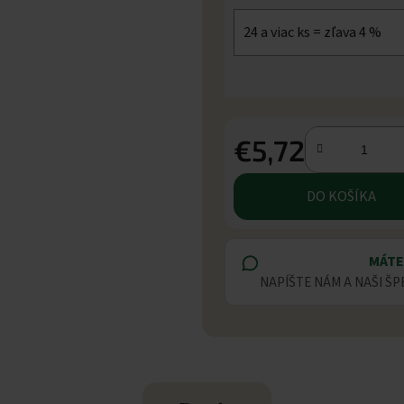
24 a viac ks = zľava 4 %
€5,72
Jednotková cena:
DO KOŠÍKA
MÁTE
NAPÍŠTE NÁM A NAŠI ŠP