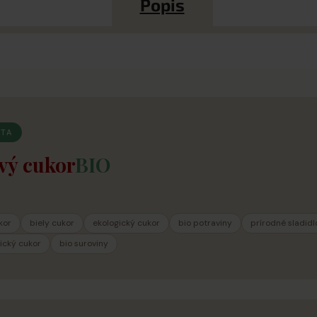
Popis
ITA
ový cukor
BIO
kor
biely cukor
ekologický cukor
bio potraviny
prírodné sladidl
ický cukor
bio suroviny