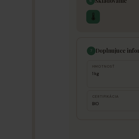
Skladovanie
6
🌡
Doplnujuce info
7
HMOTNOSŤ
1 kg
CERTIFIKÁCIA
BIO