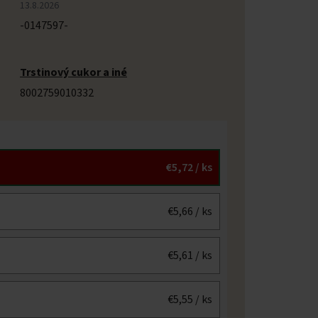
13.8.2026
-0147597-
Trstinový cukor a iné
8002759010332
€5,72
/ ks
€5,66
/ ks
€5,61
/ ks
€5,55
/ ks