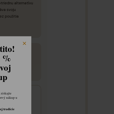
triednu alternatívu
áva svoju
ez použitia
ito!
8 %
voj
kup
získajte
prvý nákup u
ej tradície