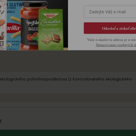
ej výrobe funguje výborne pri príprave koláčov, zákuskov, piškót či 
Odoslať a získať zľa
ri príprave domácich džemov, kompótov, sirupov či pri konzervovaní
Vaše e-mailová adresa je u ná
Spracovanie osobných 
 z ekologického poľnohospodárstva (z kontrolovaného ekologického
y