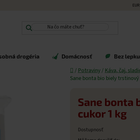
EUR
sobná drogéria
Domácnosť
Bez lepku,
Domov
/
Potraviny
/
Káva, čaj, sladi
Sane bonta bio biely trstinový
Sane bonta b
cukor 1 kg
Dostupnosť