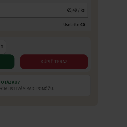
€5,49
/ ks
Ušetríte
€0
KÚPIŤ TERAZ
 OTÁZKU?
ECIALISTI VÁM RADI POMÔŽU.