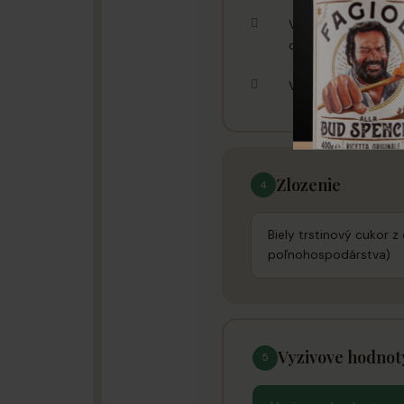
V pečení a cukrársk
dezertov
Využiť ho môžete p
Zlozenie
4
Biely trstinový cukor
poľnohospodárstva)
Vyzivove hodnot
5