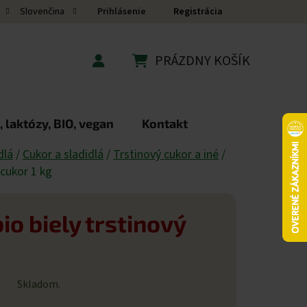
Prihlásenie
Registrácia
Slovenčina
PRÁZDNY KOŠÍK
NÁKUPNÝ KOŠÍK
 laktózy, BIO, vegan
Kontakt
dlá
/
Cukor a sladidlá
/
Trstinový cukor a iné
/
 cukor 1 kg
io biely trstinový
Skladom.