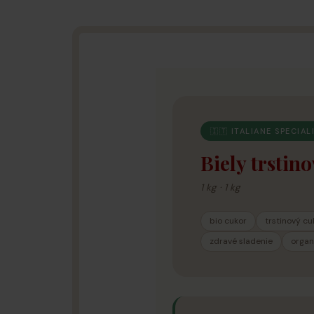
🇮🇹 ITALIANE SPECIAL
Biely trstin
1 kg · 1 kg
bio cukor
trstinový cu
zdravé sladenie
organ