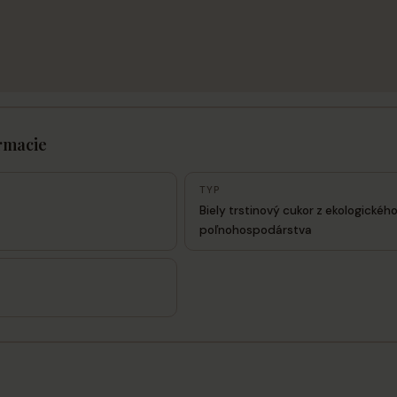
rmacie
TYP
Biely trstinový cukor z ekologickéh
poľnohospodárstva