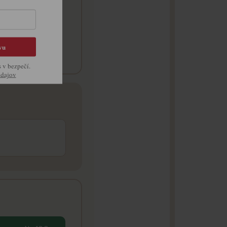
domácich
vu
 ovocia
s v bezpečí.
údajov