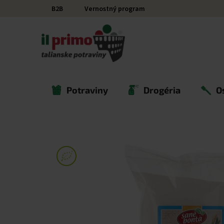
Prejsť na obsah
B2B
Vernostný program
Potraviny
Drogéria
O