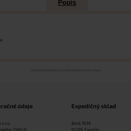
Popis
me
Obrázok produktu sa môže líšiť pri zmene obalu
uračné údaje
Expedičný sklad
 s.r.o.
Belá 7634
kého 1565/9
91105 Trenčín