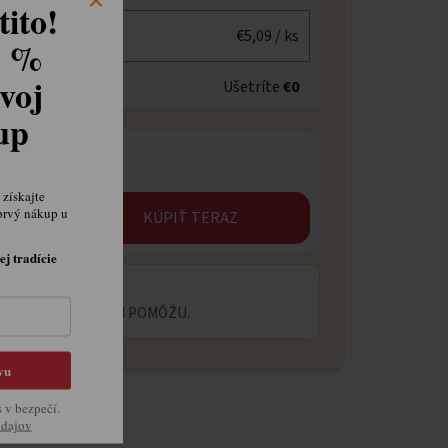
ito!
€5,09
/ ks
8 %
voj
Ušetríte
€0
kup
získajte
prvý nákup u
KÚPIŤ TERAZ
ej tradície
 OTÁZKU?
ECIALISTI VÁM RADI POMÔŽU.
vu
s v bezpečí.
údajov