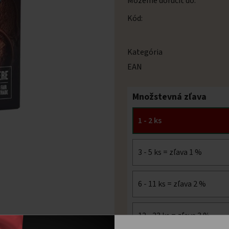
Môžeme doručiť do:
Kód:
Kategória
EAN
Množstevná zľava
1 - 2 ks
3 - 5 ks = zľava 1 %
6 - 11 ks = zľava 2 %
12 - 23 ks = zľava 3 %