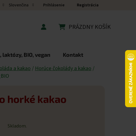
Prihlásenie
Registrácia
Slovenčina
PRÁZDNY KOŠÍK
NÁKUPNÝ KOŠÍK
 laktózy, BIO, vegan
Kontakt
oláda a kakao
/
Horúce čokolády a kakao
/
gBIO
o horké kakao
Skladom.