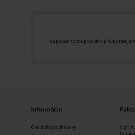
Na popise tohto produktu práve pracuje
Zápätie
Informácie
Fakt
Obchodné podmienky
il primo
Komens