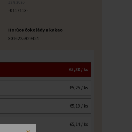
13.8.2026
-0117113-
Horúce čokolády a kakao
8016225929424
€5,30
/ ks
€5,25
/ ks
€5,19
/ ks
€5,14
/ ks