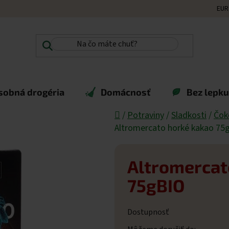
EUR
sobná drogéria
Domácnosť
Bez lepku,
Domov
/
Potraviny
/
Sladkosti
/
Čok
Altromercato horké kakao 75
Altromercat
75gBIO
Dostupnosť