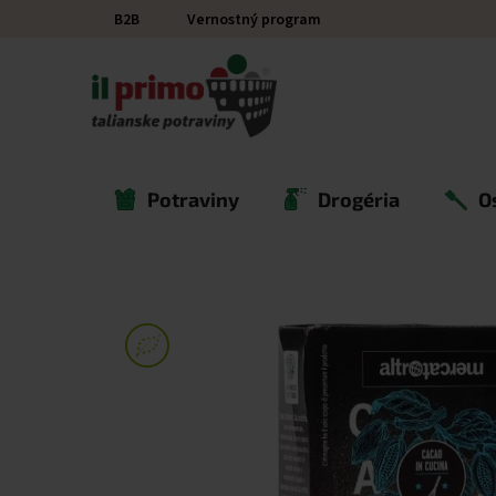
Prejsť na obsah
B2B
Vernostný program
Potraviny
Drogéria
O