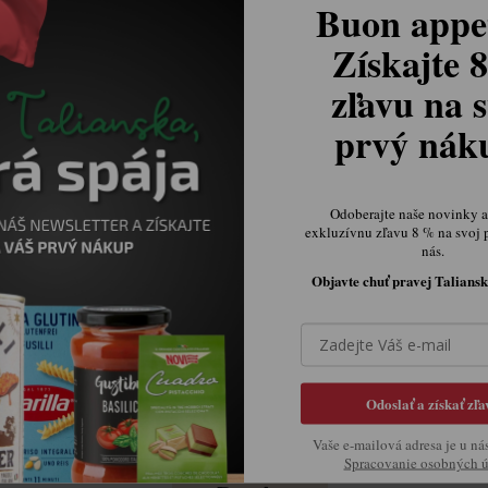
Buon appet
24 a viac ks = zľava 4 %
Získajte 
zľavu na s
prvý ná
€5,30
Jednotková cena:
Odoberajte naše novinky a 
exkluzívnu zľavu 8 % na svoj 
DO KOŠÍKA
nás.
Objavte chuť pravej Taliansk
MÁTE
NAPÍŠTE NÁM A NAŠI ŠP
Odoslať a získať zľa
Vaše e-mailová adresa je u ná
Spracovanie osobných 