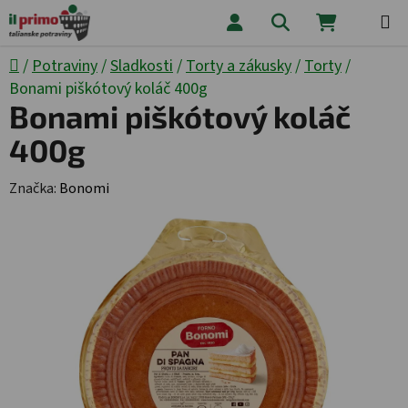
Prejsť na obsah
Hľadať
NÁKUPNÝ
Domov
/
Potraviny
/
Sladkosti
/
Torty a zákusky
/
Torty
/
Bonami piškótový koláč 400g
Bonami piškótový koláč
400g
Značka:
Bonomi