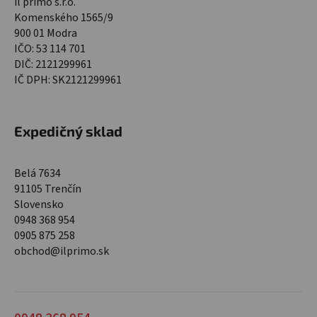
il primo s.r.o.
Komenského 1565/9
900 01 Modra
IČO: 53 114 701
DIČ: 2121299961
IČ DPH: SK2121299961
Expedičný sklad
Belá 7634
91105 Trenčín
Slovensko
0948 368 954
0905 875 258
obchod@ilprimo.sk