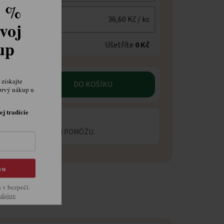
8 %
36,60 Kč
/ ks
voj
kup
Ušetříte
0 Kč
získajte
DO KOŠÍKU
prvý nákup u
ej tradície
 OTÁZKU?
ECIALISTI VÁM RADI POMÔŽU.
vu
s v bezpečí.
údajov