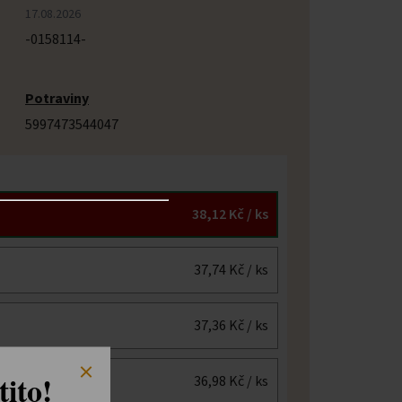
17.08.2026
-0158114-
Potraviny
5997473544047
38,12 Kč
/ ks
37,74 Kč
/ ks
37,36 Kč
/ ks
ito!
36,98 Kč
/ ks