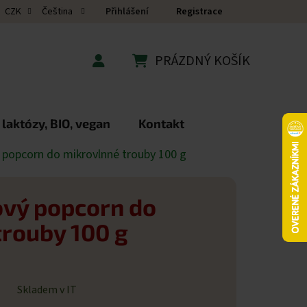
Přihlášení
Registrace
CZK
Čeština
PRÁZDNÝ KOŠÍK
NÁKUPNÍ KOŠÍK
 laktózy, BIO, vegan
Kontakt
popcorn do mikrovlnné trouby 100 g
vý popcorn do
trouby 100 g
Skladem v IT