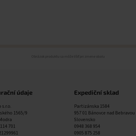
Obrázok produktu sa môže líšiť pri zmene obalu
rační údaje
Expediční sklad
 s.r.o.
Partizánska 1584
kého 1565/9
957 01 Bánovce nad Bebravou
 Modra
Slovensko
 114 701
0948 368 954
121299961
0905 875 258