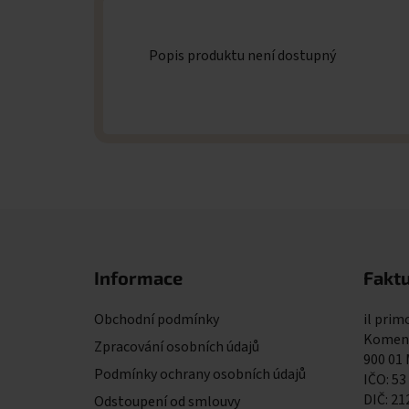
Popis produktu není dostupný
Zápatí
Informace
Faktu
Obchodní podmínky
il primo
Komens
Zpracování osobních údajů
900 01
Podmínky ochrany osobních údajů
IČO: 53
DIČ: 2
Odstoupení od smlouvy