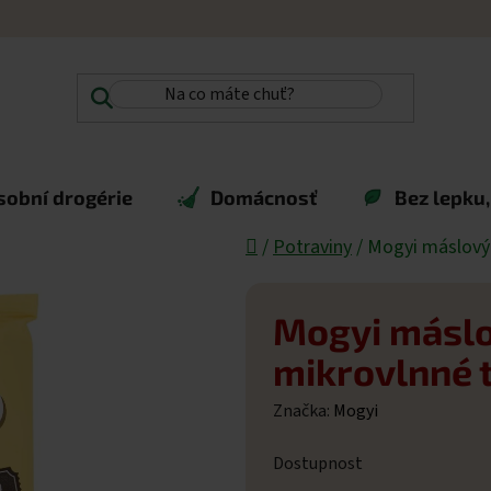
sobní drogérie
Domácnosť
Bez lepku,
Domů
/
Potraviny
/
Mogyi máslový 
Mogyi máslo
mikrovlnné 
Značka:
Mogyi
Dostupnost