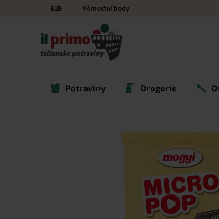
Přejít na obsah
B2B
Věrnostní body
Potraviny
Drogerie
O