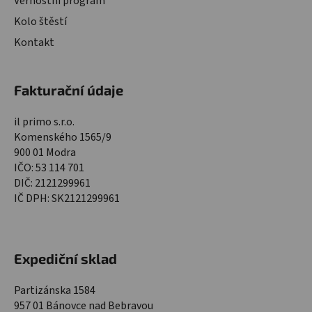
Věrnostní program
Kolo štěstí
Kontakt
Fakturační údaje
il primo s.r.o.
Komenského 1565/9
900 01 Modra
IČO: 53 114 701
DIČ: 2121299961
IČ DPH: SK2121299961
Expediční sklad
Partizánska 1584
957 01 Bánovce nad Bebravou