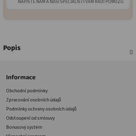
NAPÍŠTE NÁM A NAŠI ŠPECIALISTI VÁM RADI POMÔŽU.
Popis
Zápatí
Informace
Obchodní podmínky
Zpracování osobních údajů
Podmínky ochrany osobních údajů
Odstoupení od smlouvy
Bonusový systém