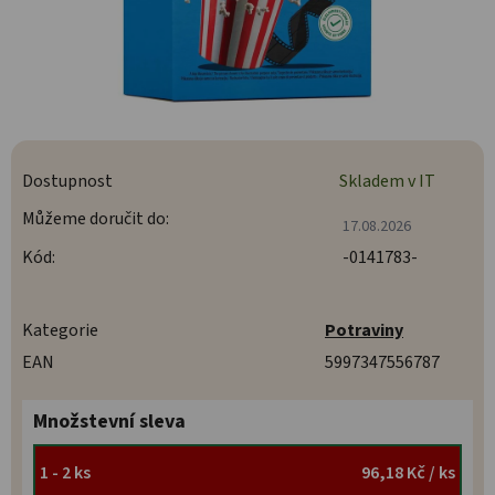
Dostupnost
Skladem v IT
Můžeme doručit do:
17.08.2026
Kód:
-0141783-
Kategorie
Potraviny
EAN
5997347556787
Množstevní sleva
1 - 2 ks
96,18 Kč
/ ks