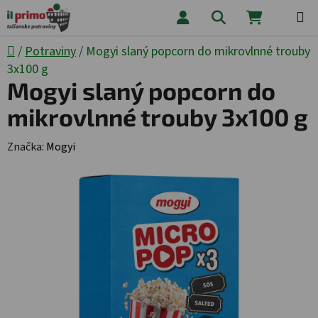
Přejít na obsah
Hledat
NÁKUPNÍ
Domů
/
Potraviny
/
Mogyi slaný popcorn do mikrovlnné trouby
3x100 g
Mogyi slaný popcorn do
mikrovlnné trouby 3x100 g
Značka:
Mogyi