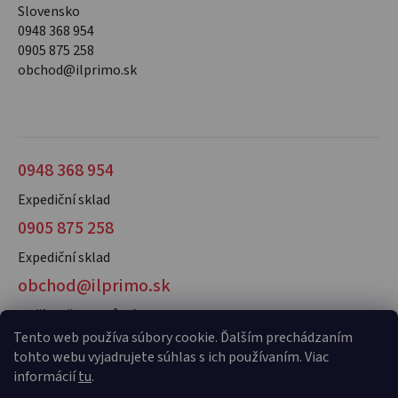
Slovensko
0948 368 954
0905 875 258
obchod@ilprimo.sk
0948 368 954
Expediční sklad
0905 875 258
Expediční sklad
obchod@ilprimo.sk
V případě dotazů nás kontaktujte
Tento web používa súbory cookie. Ďalším prechádzaním
tohto webu vyjadrujete súhlas s ich používaním. Viac
informácií
tu
.