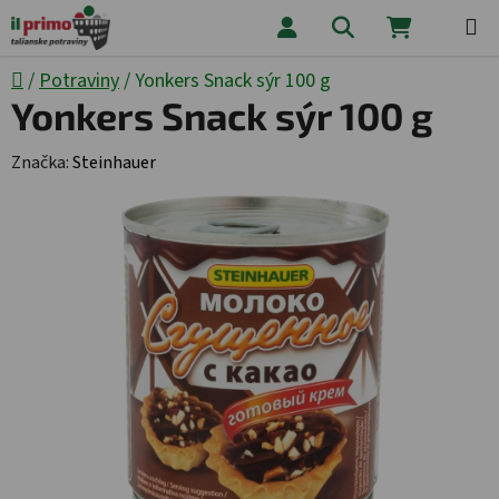
Přejít na obsah
Hledat
NÁKUPNÍ
Domů
/
Potraviny
/
Yonkers Snack sýr 100 g
Yonkers Snack sýr 100 g
Značka:
Steinhauer