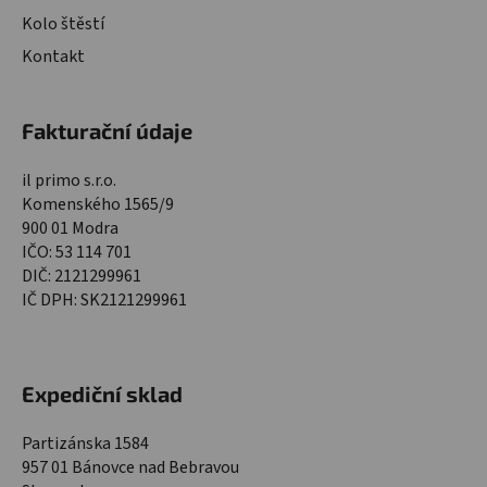
Kolo štěstí
Kontakt
Fakturační údaje
il primo s.r.o.
Komenského 1565/9
900 01 Modra
IČO: 53 114 701
DIČ: 2121299961
IČ DPH: SK2121299961
Expediční sklad
Partizánska 1584
957 01 Bánovce nad Bebravou