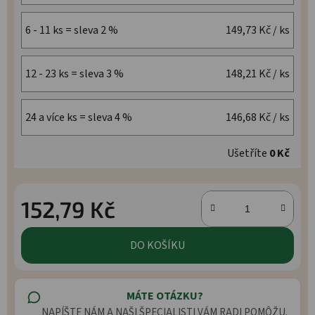
6 - 11 ks = sleva 2 %
149,73 Kč
/ ks
12 - 23 ks = sleva 3 %
148,21 Kč
/ ks
24 a více ks = sleva 4 %
146,68 Kč
/ ks
Ušetříte
0 Kč
152,79 Kč
Měrná cena:
DO KOŠÍKU
MÁTE OTÁZKU?
NAPÍŠTE NÁM A NAŠI ŠPECIALISTI VÁM RADI POMÔŽU.