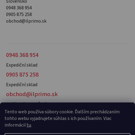
Slovensko
0948 368 954
0905 875 258
obchod@ilprimo.sk
0948 368 954
Expediční sklad
0905 875 258
Expediční sklad
obchod@ilprimo.sk
V případě dotazů nás kontaktujte
Tento web používa súbory cookie. Ďalším prechádzaním
tohto webu vyjadrujete súhlas s ich používaním. Viac
informácií
tu
.