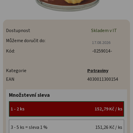
Dostupnost
Skladem v IT
Můžeme doručit do:
17.08.2026
Kód:
-0259014-
Kategorie
Potraviny
EAN
4030011300154
Množstevní sleva
1 - 2 ks
152,79 Kč
/ ks
3 - 5 ks = sleva 1 %
151,26 Kč
/ ks