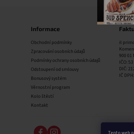
Zápatí
Informace
Faktu
Obchodní podmínky
il primo
Komens
Zpracování osobních údajů
900 01
Podmínky ochrany osobních údajů
IČO: 53
DIČ: 2
Odstoupení od smlouvy
IČ DPH
Bonusový systém
Věrnostní program
Kolo štěstí
Kontakt
Tento web po