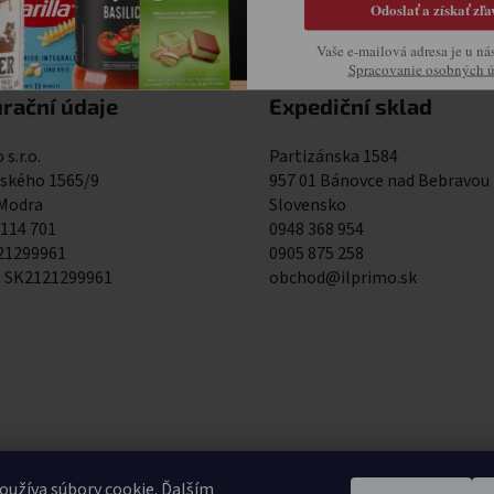
Odoslať a získať zľa
Vaše e-mailová adresa je u ná
Spracovanie osobných 
rační údaje
Expediční sklad
 s.r.o.
Partizánska 1584
kého 1565/9
957 01 Bánovce nad Bebravou
 Modra
Slovensko
 114 701
0948 368 954
121299961
0905 875 258
: SK2121299961
obchod@ilprimo.sk
0948 368 9
užíva súbory cookie. Ďalším