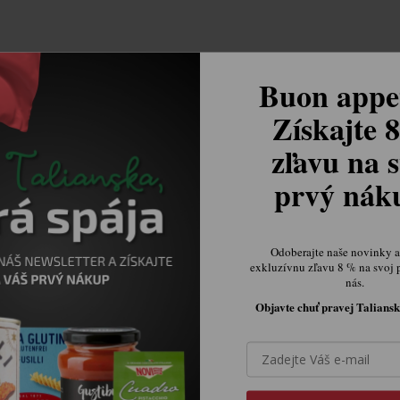
Buon appet
Získajte 
zľavu na s
prvý ná
Odoberajte naše novinky a 
exkluzívnu zľavu 8 % na svoj 
nás.
Objavte chuť pravej Taliansk
Ovládací prvky výpisu