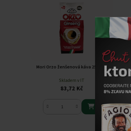
Mori Orzo ženšenová káva 250 g
Skladem v IT
83,72 Kč
