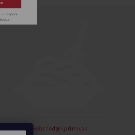
vu
s v bezpečí.
údajov
54
0905 875 258
obchod@ilprimo.sk