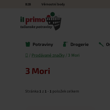
Přejít na obsah
B2B
Věrnostní body
Potraviny
Drogerie
O
Domů
/
Prodávané značky
/
3 Mori
3 Mori
Stránka
1
z
1
-
1
položek celkem
Výpis produktů