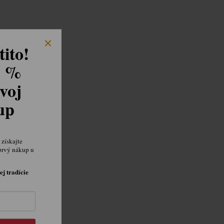
ito!
8 %
voj
kup
získajte
prvý nákup u
ej tradície