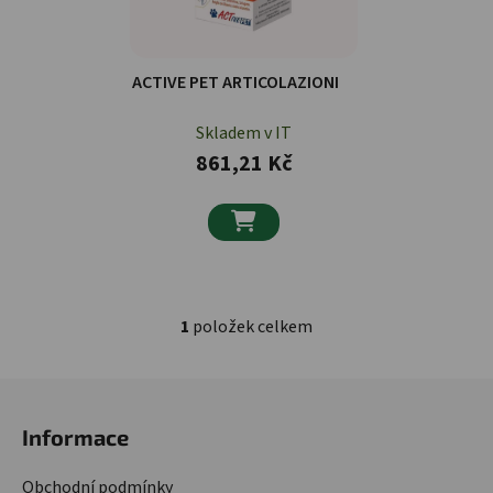
ACTIVE PET ARTICOLAZIONI
Skladem v IT
861,21 Kč

1
položek celkem
Ovládací prvky výpisu
Zápatí
Informace
Obchodní podmínky