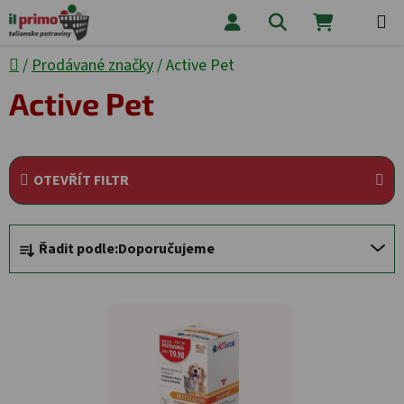
Přejít na obsah
Hledat
NÁKUPNÍ
Domů
/
Prodávané značky
/
Active Pet
Active Pet
OTEVŘÍT FILTR
Řazení produktů
Řadit podle:
Doporučujeme
Výpis produktů