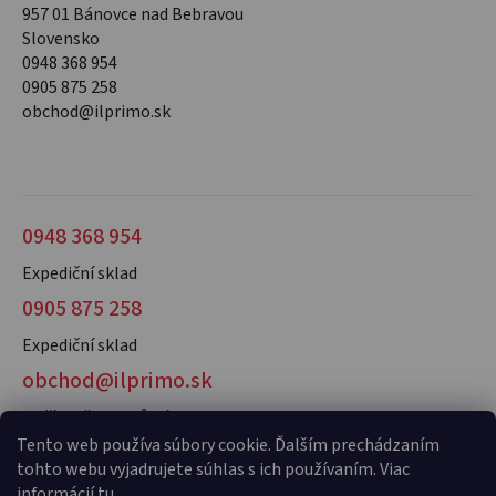
957 01 Bánovce nad Bebravou
Slovensko
0948 368 954
0905 875 258
obchod@ilprimo.sk
0948 368 954
Expediční sklad
0905 875 258
Expediční sklad
obchod@ilprimo.sk
V případě dotazů nás kontaktujte
Tento web používa súbory cookie. Ďalším prechádzaním
tohto webu vyjadrujete súhlas s ich používaním. Viac
informácií
tu
.