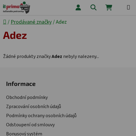
Přejít na obsah
Hledat
NÁKUPNÍ
Domů
/
Prodávané značky
/
Adez
Adez
Žádné produkty značky
Adez
nebyly nalezeny...
Zápatí
Informace
Obchodní podmínky
Zpracování osobních údajů
Podmínky ochrany osobních údajů
Odstoupení od smlouvy
Bonusový systém