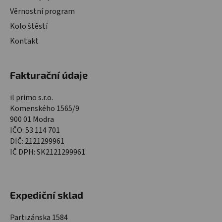
Věrnostní program
Kolo štěstí
Kontakt
Fakturační údaje
il primo s.r.o.
Komenského 1565/9
900 01 Modra
IČO: 53 114 701
DIČ: 2121299961
IČ DPH: SK2121299961
Expediční sklad
Partizánska 1584