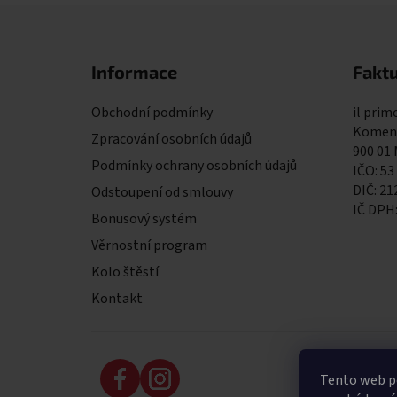
Zápatí
Informace
Faktu
Obchodní podmínky
il primo
Komens
Zpracování osobních údajů
900 01
Podmínky ochrany osobních údajů
IČO: 53
DIČ: 2
Odstoupení od smlouvy
IČ DPH
Bonusový systém
Věrnostní program
Kolo štěstí
Kontakt
Tento web po