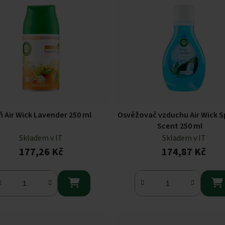
ň Air Wick Lavender 250 ml
Osvěžovač vzduchu Air Wick S
Scent 250 ml
Skladem v IT
Skladem v IT
177,26 Kč
174,87 Kč

