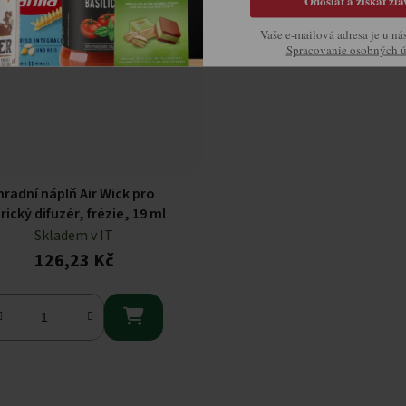
Odoslať a získať zľa
Vaše e-mailová adresa je u ná
Spracovanie osobných 
radní náplň Air Wick pro
rický difuzér, frézie, 19 ml
Skladem v IT
126,23 Kč

Ovládací prvky výpisu