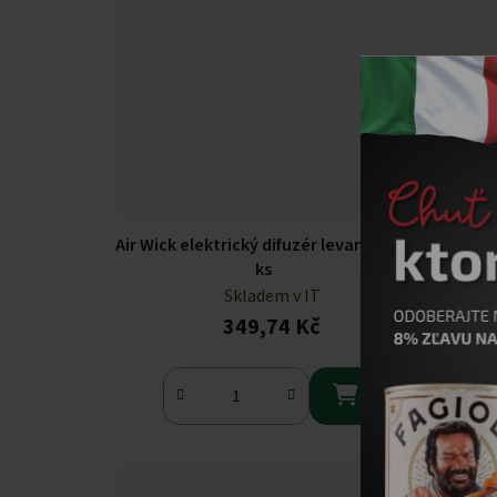
Air Wick elektrický difuzér levandule 1
Ambi Pu
ks
Skladem v IT
349,74 Kč
