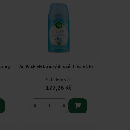
pring
Air Wick elektrický difuzér frézie 1 ks
Skladem v IT
177,26 Kč
