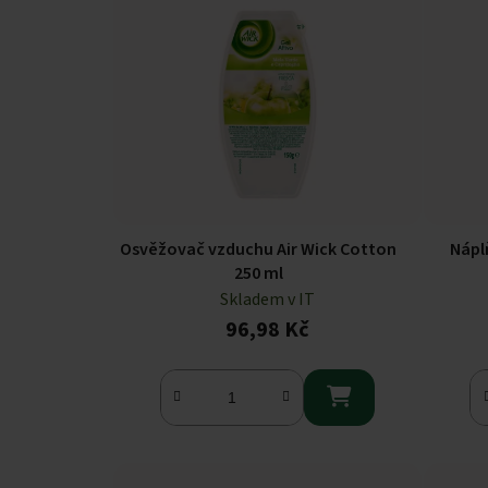
Osvěžovač vzduchu Air Wick Cotton
Nápl
250 ml
Skladem v IT
96,98 Kč
