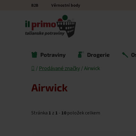
Přejít na obsah
B2B
Věrnostní body
Potraviny
Drogerie
O
Domů
/
Prodávané značky
/
Airwick
Airwick
Stránka
1
z
1
-
10
položek celkem
Výpis produktů