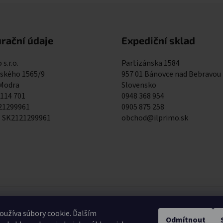
rační údaje
Expediční sklad
 s.r.o.
Partizánska 1584
kého 1565/9
957 01 Bánovce nad Bebravou
 Modra
Slovensko
 114 701
0948 368 954
121299961
0905 875 258
: SK2121299961
obchod@ilprimo.sk
0948 368 9
užíva súbory cookie. Ďalším
Odmítnout
Expediční skla