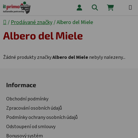
Přejít na obsah
Hledat
NÁKUPNÍ
Domů
/
Prodávané značky
/
Albero del Miele
Albero del Miele
Žádné produkty značky
Albero del Miele
nebyly nalezeny...
Zápatí
Informace
Obchodní podmínky
Zpracování osobních údajů
Podmínky ochrany osobních údajů
Odstoupení od smlouvy
Bonusový systém