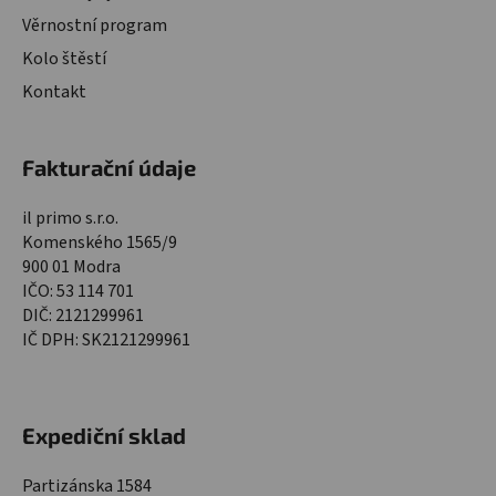
Věrnostní program
Kolo štěstí
Kontakt
Fakturační údaje
il primo s.r.o.
Komenského 1565/9
900 01 Modra
IČO: 53 114 701
DIČ: 2121299961
IČ DPH: SK2121299961
Expediční sklad
Partizánska 1584